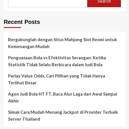
Search
Recent Posts
Bergabunglah dengan Situs Mahjong Slot Resmi untuk
Kemenangan Mudah
Penguasaan Bola vs Efektivitas Serangan: Ketika
Statistik Tidak Selalu Berbicara dalam Judi Bola
Parlay Value Odds, Cari Pilihan yang Tidak Hanya
Terlihat Besar
Agen Judi Bola HT FT, Baca Alur Laga dari Awal Sampai
Akhir
Simak Cara Mudah Menang Jackpot di Provider Terbaik
Server Thailand