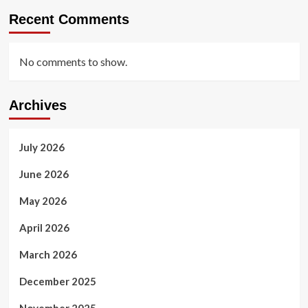
Recent Comments
No comments to show.
Archives
July 2026
June 2026
May 2026
April 2026
March 2026
December 2025