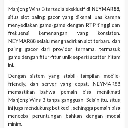
Mahjong Wins 3 tersedia eksklusif di
NEYMAR88
,
situs slot paling gacor yang dikenal luas karena
menyediakan game-game dengan RTP tinggi dan
frekuensi kemenangan yang konsisten.
NEYMAR88 selalu menghadirkan slot terbaru dan
paling gacor dari provider ternama, termasuk
game dengan fitur-fitur unik seperti scatter hitam
ini.
Dengan sistem yang stabil, tampilan mobile-
friendly, dan server yang cepat, NEYMAR88
memastikan bahwa pemain bisa menikmati
Mahjong Wins 3 tanpa gangguan. Selain itu, situs
ini juga mendukung bet kecil, sehingga pemain bisa
mencoba peruntungan bahkan dengan modal
minim.