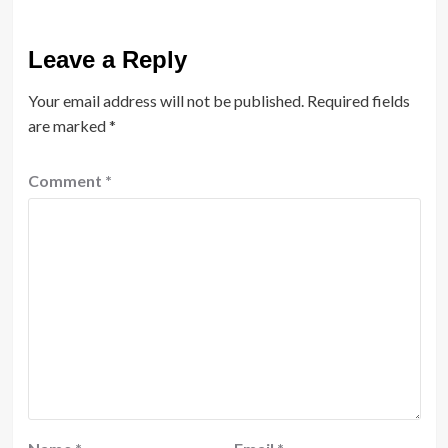
Leave a Reply
Your email address will not be published.
Required fields
are marked
*
Comment
*