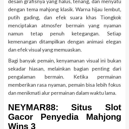
desain grafisnya yang halus, tenang, dan menyatu
dengan tema mahjong klasik. Warna hijau lembut,
putih gading, dan efek suara khas Tiongkok
menciptakan atmosfer bermain yang nyaman
namun tetap penuh ketegangan. Setiap
kemenangan ditampilkan dengan animasi elegan
dan efek visual yang memuaskan.
Bagi banyak pemain, kenyamanan visual ini bukan
sekadar hiasan, melainkan bagian penting dari
pengalaman bermain. Ketika permainan
memberikan rasa nyaman, pemain bisa lebih fokus
dan menikmati alur permainan dalam waktu lama.
NEYMAR88: Situs Slot
Gacor Penyedia Mahjong
Wins 3