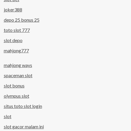
joker388
depo 25 bonus 25
toto slot 777
slot depo
mahjong777
mahjong ways
spaceman slot
slot bonus
olympus slot
situs toto slot login
slot
slot gacor malam ini