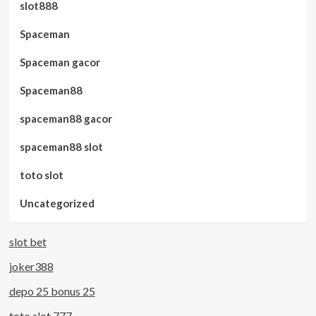
slot888
Spaceman
Spaceman gacor
Spaceman88
spaceman88 gacor
spaceman88 slot
toto slot
Uncategorized
slot bet
joker388
depo 25 bonus 25
toto slot 777