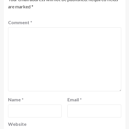
are marked
*
Comment
*
Name
*
Email
*
Website