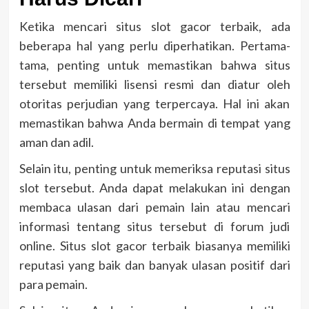
Ketika mencari situs slot gacor terbaik, ada
beberapa hal yang perlu diperhatikan. Pertama-
tama, penting untuk memastikan bahwa situs
tersebut memiliki lisensi resmi dan diatur oleh
otoritas perjudian yang terpercaya. Hal ini akan
memastikan bahwa Anda bermain di tempat yang
aman dan adil.
Selain itu, penting untuk memeriksa reputasi situs
slot tersebut. Anda dapat melakukan ini dengan
membaca ulasan dari pemain lain atau mencari
informasi tentang situs tersebut di forum judi
online. Situs slot gacor terbaik biasanya memiliki
reputasi yang baik dan banyak ulasan positif dari
para pemain.