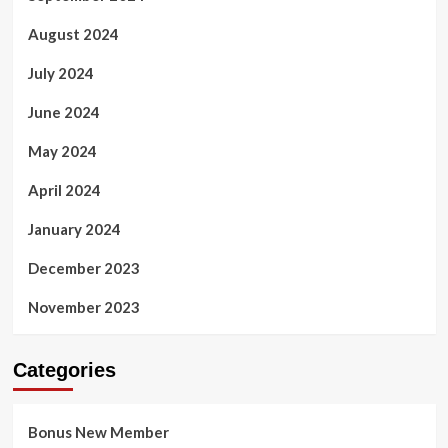
August 2024
July 2024
June 2024
May 2024
April 2024
January 2024
December 2023
November 2023
Categories
Bonus New Member