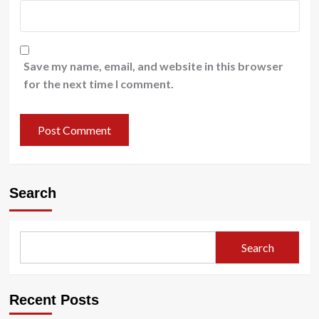
Save my name, email, and website in this browser
for the next time I comment.
Search
Search
Recent Posts