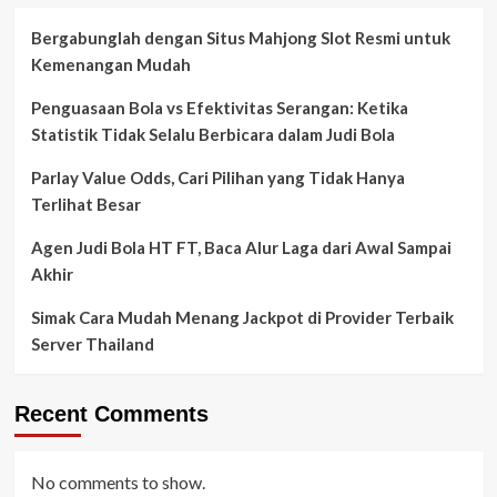
Bergabunglah dengan Situs Mahjong Slot Resmi untuk
Kemenangan Mudah
Penguasaan Bola vs Efektivitas Serangan: Ketika
Statistik Tidak Selalu Berbicara dalam Judi Bola
Parlay Value Odds, Cari Pilihan yang Tidak Hanya
Terlihat Besar
Agen Judi Bola HT FT, Baca Alur Laga dari Awal Sampai
Akhir
Simak Cara Mudah Menang Jackpot di Provider Terbaik
Server Thailand
Recent Comments
No comments to show.