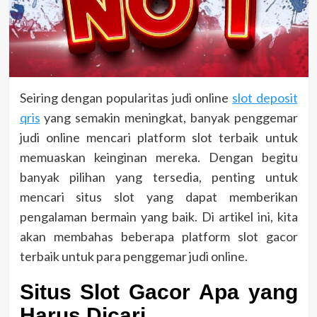
Seiring dengan popularitas judi online
slot deposit
qris
yang semakin meningkat, banyak penggemar
judi online mencari platform slot terbaik untuk
memuaskan keinginan mereka. Dengan begitu
banyak pilihan yang tersedia, penting untuk
mencari situs slot yang dapat memberikan
pengalaman bermain yang baik. Di artikel ini, kita
akan membahas beberapa platform slot gacor
terbaik untuk para penggemar judi online.
Situs Slot Gacor Apa yang
Harus Dicari