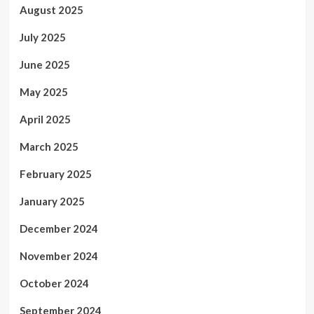
August 2025
July 2025
June 2025
May 2025
April 2025
March 2025
February 2025
January 2025
December 2024
November 2024
October 2024
September 2024