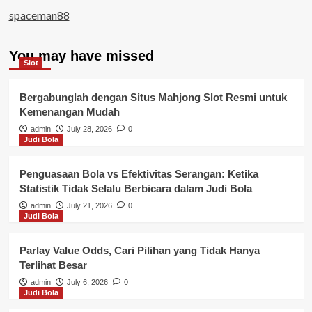
spaceman88
You may have missed
Slot
Bergabunglah dengan Situs Mahjong Slot Resmi untuk
Kemenangan Mudah
admin
July 28, 2026
0
Judi Bola
Penguasaan Bola vs Efektivitas Serangan: Ketika
Statistik Tidak Selalu Berbicara dalam Judi Bola
admin
July 21, 2026
0
Judi Bola
Parlay Value Odds, Cari Pilihan yang Tidak Hanya
Terlihat Besar
admin
July 6, 2026
0
Judi Bola