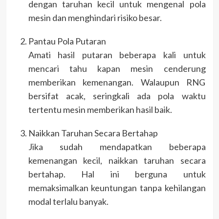
dengan taruhan kecil untuk mengenal pola
mesin dan menghindari risiko besar.
Pantau Pola Putaran
Amati hasil putaran beberapa kali untuk
mencari tahu kapan mesin cenderung
memberikan kemenangan. Walaupun RNG
bersifat acak, seringkali ada pola waktu
tertentu mesin memberikan hasil baik.
Naikkan Taruhan Secara Bertahap
Jika sudah mendapatkan beberapa
kemenangan kecil, naikkan taruhan secara
bertahap. Hal ini berguna untuk
memaksimalkan keuntungan tanpa kehilangan
modal terlalu banyak.