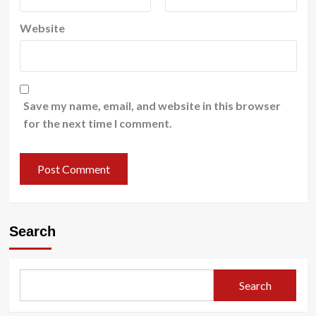
Website
Save my name, email, and website in this browser
for the next time I comment.
Search
Search