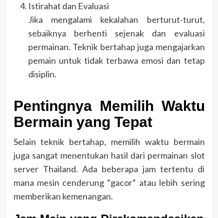
Istirahat dan Evaluasi
Jika mengalami kekalahan berturut-turut,
sebaiknya berhenti sejenak dan evaluasi
permainan. Teknik bertahap juga mengajarkan
pemain untuk tidak terbawa emosi dan tetap
disiplin.
Pentingnya Memilih Waktu
Bermain yang Tepat
Selain teknik bertahap, memilih waktu bermain
juga sangat menentukan hasil dari permainan slot
server Thailand. Ada beberapa jam tertentu di
mana mesin cenderung “gacor” atau lebih sering
memberikan kemenangan.