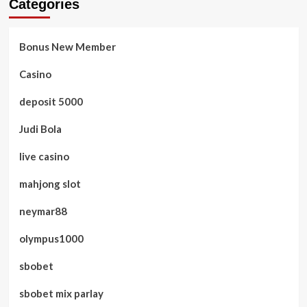
Categories
Bonus New Member
Casino
deposit 5000
Judi Bola
live casino
mahjong slot
neymar88
olympus1000
sbobet
sbobet mix parlay