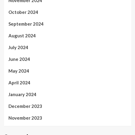
November 2024
October 2024
September 2024
August 2024
July 2024
June 2024
May 2024
April 2024
January 2024
December 2023
November 2023