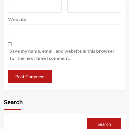
Website
Save my name, email, and website in this browser
for the next time I comment.
Search
Search