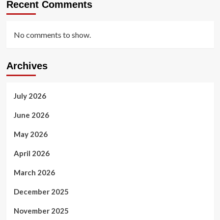
Recent Comments
No comments to show.
Archives
July 2026
June 2026
May 2026
April 2026
March 2026
December 2025
November 2025