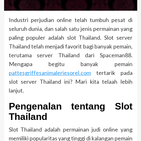
Industri perjudian online telah tumbuh pesat di
seluruh dunia, dan salah satu jenis permainan yang
paling populer adalah slot Thailand. Slot server
Thailand telah menjadi favorit bagi banyak pemain,
terutama server Thailand dari Spaceman88.
Mengapa begitu banyak pemain
pattesgriffesanimaleriesorel.com
tertarik pada
slot server Thailand ini? Mari kita telaah lebih
lanjut.
Pengenalan tentang Slot
Thailand
Slot Thailand adalah permainan judi online yang
memiliki popularitas yang tinggi di kalangan pemain