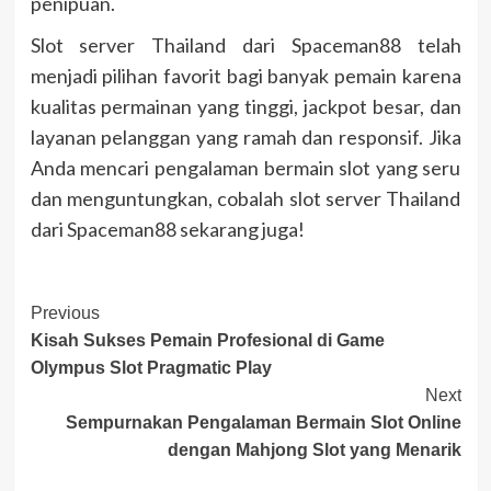
penipuan.
Slot server Thailand dari Spaceman88 telah
menjadi pilihan favorit bagi banyak pemain karena
kualitas permainan yang tinggi, jackpot besar, dan
layanan pelanggan yang ramah dan responsif. Jika
Anda mencari pengalaman bermain slot yang seru
dan menguntungkan, cobalah slot server Thailand
dari Spaceman88 sekarang juga!
Post
Previous
Kisah Sukses Pemain Profesional di Game
Navigation
Olympus Slot Pragmatic Play
Next
Sempurnakan Pengalaman Bermain Slot Online
dengan Mahjong Slot yang Menarik