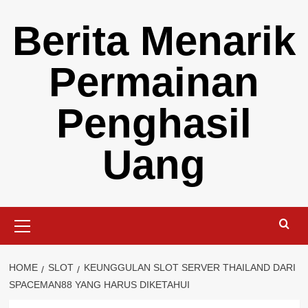
Skip
Berita Menarik
to
content
Permainan
Penghasil
Uang
Primary
Menu
HOME
SLOT
KEUNGGULAN SLOT SERVER THAILAND DARI
SPACEMAN88 YANG HARUS DIKETAHUI