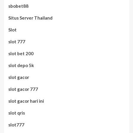
sbobet88
Situs Server Thailand
Slot
slot 777
slot bet 200
slot depo 5k
slot gacor
slot gacor 777
slot gacor hari ini
slot qris
slot777