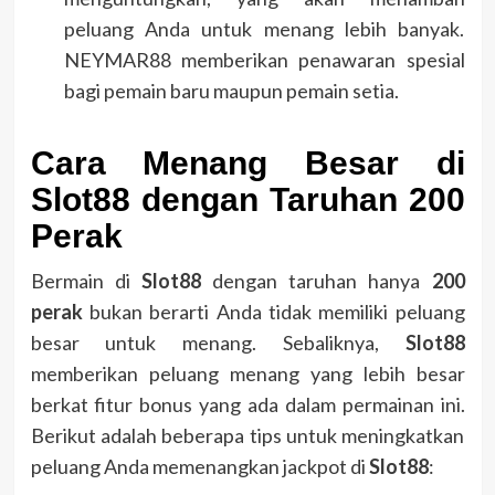
peluang Anda untuk menang lebih banyak.
NEYMAR88 memberikan penawaran spesial
bagi pemain baru maupun pemain setia.
Cara Menang Besar di
Slot88 dengan Taruhan 200
Perak
Bermain di
Slot88
dengan taruhan hanya
200
perak
bukan berarti Anda tidak memiliki peluang
besar untuk menang. Sebaliknya,
Slot88
memberikan peluang menang yang lebih besar
berkat fitur bonus yang ada dalam permainan ini.
Berikut adalah beberapa tips untuk meningkatkan
peluang Anda memenangkan jackpot di
Slot88
: