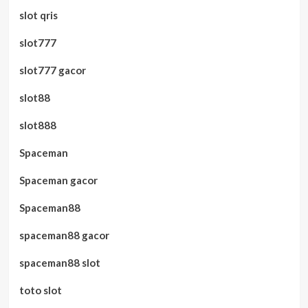
slot qris
slot777
slot777 gacor
slot88
slot888
Spaceman
Spaceman gacor
Spaceman88
spaceman88 gacor
spaceman88 slot
toto slot