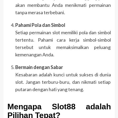
akan membantu Anda menikmati permainan
tanpa merasa terbebani.
Pahami Pola dan Simbol
Setiap permainan slot memiliki pola dan simbol
tertentu. Pahami cara kerja simbol-simbol
tersebut untuk memaksimalkan peluang
kemenangan Anda.
Bermain dengan Sabar
Kesabaran adalah kunci untuk sukses di dunia
slot. Jangan terburu-buru, dan nikmati setiap
putaran dengan hati yang tenang.
Mengapa Slot88 adalah
Pilihan Tepat?