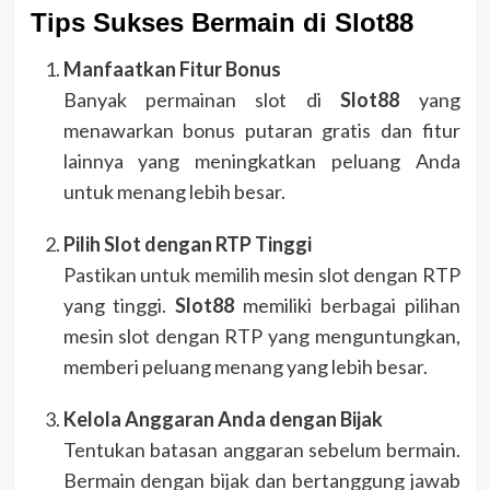
Tips Sukses Bermain di Slot88
Manfaatkan Fitur Bonus
Banyak permainan slot di
Slot88
yang
menawarkan bonus putaran gratis dan fitur
lainnya yang meningkatkan peluang Anda
untuk menang lebih besar.
Pilih Slot dengan RTP Tinggi
Pastikan untuk memilih mesin slot dengan RTP
yang tinggi.
Slot88
memiliki berbagai pilihan
mesin slot dengan RTP yang menguntungkan,
memberi peluang menang yang lebih besar.
Kelola Anggaran Anda dengan Bijak
Tentukan batasan anggaran sebelum bermain.
Bermain dengan bijak dan bertanggung jawab