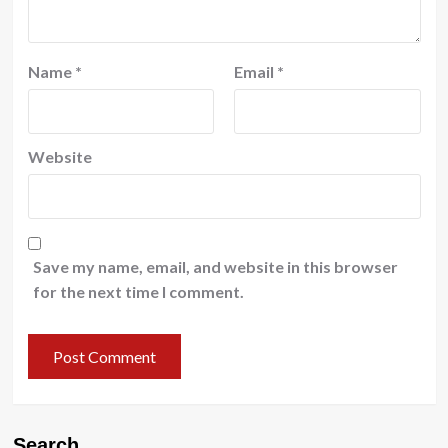
Name
*
Email
*
Website
Save my name, email, and website in this browser
for the next time I comment.
Search