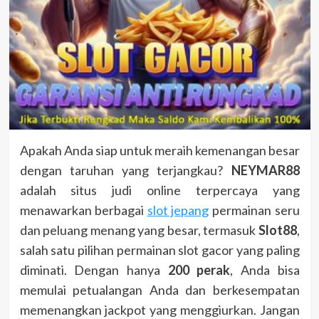
Apakah Anda siap untuk meraih kemenangan besar
dengan taruhan yang terjangkau?
NEYMAR88
adalah situs judi online terpercaya yang
menawarkan berbagai
slot jepang
permainan seru
dan peluang menang yang besar, termasuk
Slot88
,
salah satu pilihan permainan slot gacor yang paling
diminati. Dengan hanya
200 perak
, Anda bisa
memulai petualangan Anda dan berkesempatan
memenangkan jackpot yang menggiurkan. Jangan