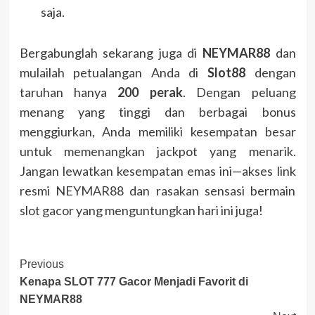
saja.
Bergabunglah sekarang juga di
NEYMAR88
dan
mulailah petualangan Anda di
Slot88
dengan
taruhan hanya
200 perak
. Dengan peluang
menang yang tinggi dan berbagai bonus
menggiurkan, Anda memiliki kesempatan besar
untuk memenangkan jackpot yang menarik.
Jangan lewatkan kesempatan emas ini—akses link
resmi NEYMAR88 dan rasakan sensasi bermain
slot gacor yang menguntungkan hari ini juga!
Post
Previous
Kenapa SLOT 777 Gacor Menjadi Favorit di
Navigation
NEYMAR88