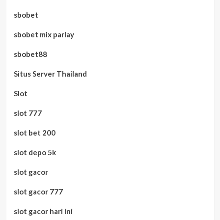
sbobet
sbobet mix parlay
sbobet88
Situs Server Thailand
Slot
slot 777
slot bet 200
slot depo 5k
slot gacor
slot gacor 777
slot gacor hari ini