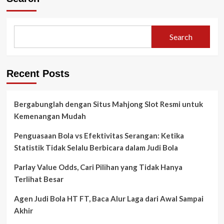
Search
Recent Posts
Bergabunglah dengan Situs Mahjong Slot Resmi untuk
Kemenangan Mudah
Penguasaan Bola vs Efektivitas Serangan: Ketika
Statistik Tidak Selalu Berbicara dalam Judi Bola
Parlay Value Odds, Cari Pilihan yang Tidak Hanya
Terlihat Besar
Agen Judi Bola HT FT, Baca Alur Laga dari Awal Sampai
Akhir