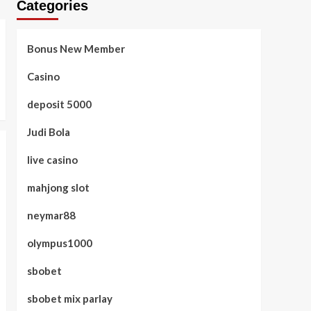
Categories
Bonus New Member
Casino
deposit 5000
Judi Bola
live casino
mahjong slot
neymar88
olympus1000
sbobet
sbobet mix parlay