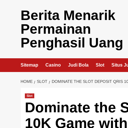
Skip
to
Berita Menarik
content
Permainan
Penghasil Uang
Sitemap
Casino
Judi Bola
Slot
Situs J
HOME
SLOT
DOMINATE THE SLOT DEPOSIT QRIS 1
Slot
Dominate the S
10K Game with