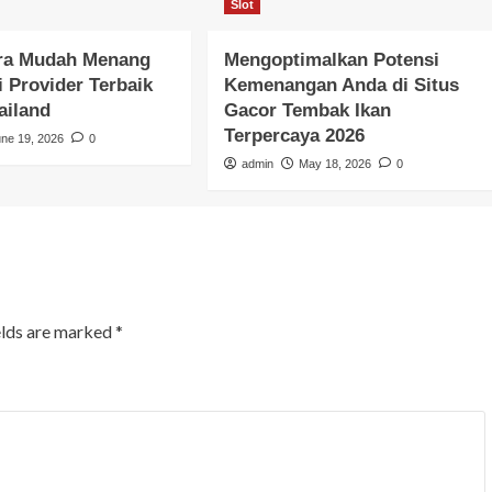
Slot
ra Mudah Menang
Mengoptimalkan Potensi
i Provider Terbaik
Kemenangan Anda di Situs
ailand
Gacor Tembak Ikan
Terpercaya 2026
une 19, 2026
0
admin
May 18, 2026
0
elds are marked
*