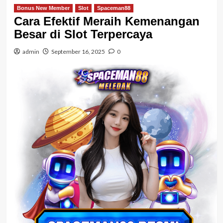
Bonus New Member
Slot
Spaceman88
Cara Efektif Meraih Kemenangan
Besar di Slot Terpercaya
admin
September 16, 2025
0