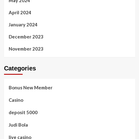
May 2024
April 2024
January 2024
December 2023
November 2023
Categories
Bonus New Member
Casino
deposit 5000
Judi Bola
live casino