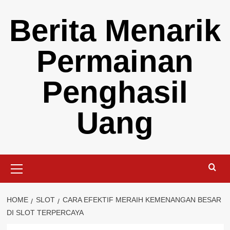
Skip
Berita Menarik
to
content
Permainan
Penghasil
Uang
Primary
Menu
HOME
SLOT
CARA EFEKTIF MERAIH KEMENANGAN BESAR
DI SLOT TERPERCAYA