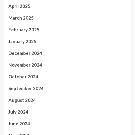
April 2025
March 2025
February 2025
January 2025
December 2024
November 2024
October 2024
September 2024
August 2024
July 2024
June 2024