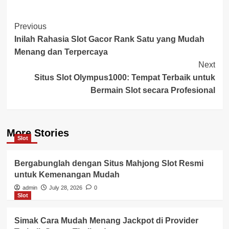
Post
Previous
Inilah Rahasia Slot Gacor Rank Satu yang Mudah
Navigation
Menang dan Terpercaya
Next
Situs Slot Olympus1000: Tempat Terbaik untuk
Bermain Slot secara Profesional
More Stories
Slot
Bergabunglah dengan Situs Mahjong Slot Resmi
untuk Kemenangan Mudah
admin
July 28, 2026
0
Slot
Simak Cara Mudah Menang Jackpot di Provider