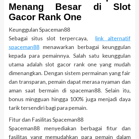
Menang Besar di Slot
Gacor Rank One
Keunggulan Spaceman88
Sebagai situs slot terpercaya,
link alternatif
spaceman88
menawarkan berbagai keunggulan
kepada para pemainnya. Salah satu keunggulan
utama adalah slot gacor rank one yang mudah
dimenangkan. Dengan sistem permainan yang fair
dan transparan, pemain dapat merasa nyaman dan
aman saat bermain di spaceman88. Selain itu,
bonus mingguan hingga 100% juga menjadi daya
tarik tersendiri bagi para pemain.
Fitur dan Fasilitas Spaceman88
Spaceman88 menyediakan berbagai fitur dan
fasilitas yang memudahkan para pemain dalam