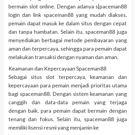
bermain slot online. Dengan adanya s[paceman88
login dan link spaceman88 yang mudah diakses,
pemain dapat masuk ke dalam situs dengan cepat
dan tanpa hambatan. Selain itu, spaceman88 juga
menyediakan berbagai metode pembayaran yang
aman dan terpercaya, sehingga para pemain dapat
melakukan transaksi dengan nyaman dan aman.
Keamanan dan Kepercayaan Spaceman88
Sebagai situs slot terpercaya, keamanan dan
kepercayaan para pemain menjadi prioritas utama
bagi spaceman88. Dengan sistem keamanan yang
canggih dan data-data pemain yang terjaga
dengan baik, para pemain dapat bermain dengan
tenang dan fokus. Selain itu, spaceman88 juga
memiliki lisensi resmi yang menjamin ke