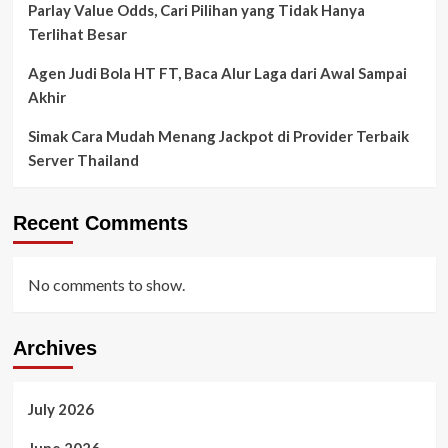
Parlay Value Odds, Cari Pilihan yang Tidak Hanya
Terlihat Besar
Agen Judi Bola HT FT, Baca Alur Laga dari Awal Sampai
Akhir
Simak Cara Mudah Menang Jackpot di Provider Terbaik
Server Thailand
Recent Comments
No comments to show.
Archives
July 2026