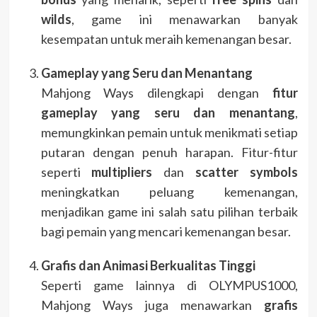
wilds
, game ini menawarkan banyak
kesempatan untuk meraih kemenangan besar.
Gameplay yang Seru dan Menantang
Mahjong Ways dilengkapi dengan
fitur
gameplay yang seru dan menantang
,
memungkinkan pemain untuk menikmati setiap
putaran dengan penuh harapan. Fitur-fitur
seperti
multipliers
dan
scatter symbols
meningkatkan peluang kemenangan,
menjadikan game ini salah satu pilihan terbaik
bagi pemain yang mencari kemenangan besar.
Grafis dan Animasi Berkualitas Tinggi
Seperti game lainnya di OLYMPUS1000,
Mahjong Ways juga menawarkan
grafis