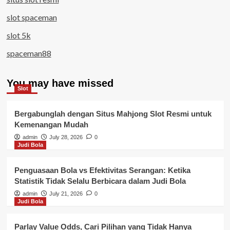
slot spaceman
slot 5k
spaceman88
You may have missed
Slot
Bergabunglah dengan Situs Mahjong Slot Resmi untuk
Kemenangan Mudah
admin
July 28, 2026
0
Judi Bola
Penguasaan Bola vs Efektivitas Serangan: Ketika
Statistik Tidak Selalu Berbicara dalam Judi Bola
admin
July 21, 2026
0
Judi Bola
Parlay Value Odds, Cari Pilihan yang Tidak Hanya