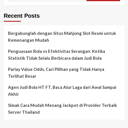
Recent Posts
Bergabunglah dengan Situs Mahjong Slot Resmi untuk
Kemenangan Mudah
Penguasaan Bola vs Efektivitas Serangan: Ketika
Statistik Tidak Selalu Berbicara dalam Judi Bola
Parlay Value Odds, Cari Pilihan yang Tidak Hanya
Terlihat Besar
Agen Judi Bola HT FT, Baca Alur Laga dari Awal Sampai
Akhir
Simak Cara Mudah Menang Jackpot di Provider Terbaik
Server Thailand