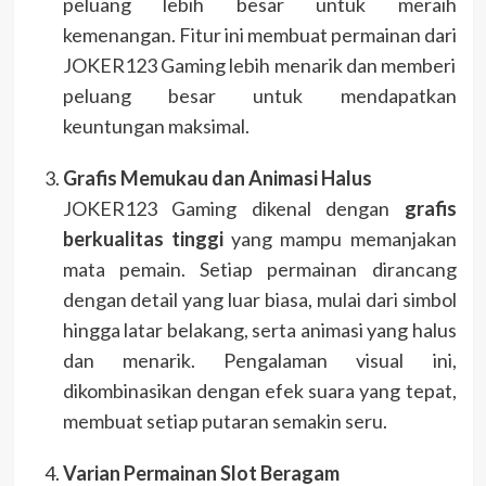
peluang lebih besar untuk meraih
kemenangan. Fitur ini membuat permainan dari
JOKER123 Gaming lebih menarik dan memberi
peluang besar untuk mendapatkan
keuntungan maksimal.
Grafis Memukau dan Animasi Halus
JOKER123 Gaming dikenal dengan
grafis
berkualitas tinggi
yang mampu memanjakan
mata pemain. Setiap permainan dirancang
dengan detail yang luar biasa, mulai dari simbol
hingga latar belakang, serta animasi yang halus
dan menarik. Pengalaman visual ini,
dikombinasikan dengan efek suara yang tepat,
membuat setiap putaran semakin seru.
Varian Permainan Slot Beragam