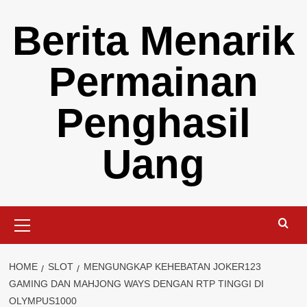
Skip
Berita Menarik
to
content
Permainan
Penghasil
Uang
Primary
Menu
HOME
SLOT
MENGUNGKAP KEHEBATAN JOKER123
GAMING DAN MAHJONG WAYS DENGAN RTP TINGGI DI
OLYMPUS1000