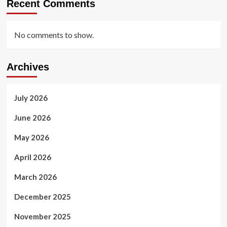
Recent Comments
No comments to show.
Archives
July 2026
June 2026
May 2026
April 2026
March 2026
December 2025
November 2025