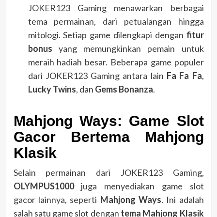
JOKER123 Gaming menawarkan berbagai
tema permainan, dari petualangan hingga
mitologi. Setiap game dilengkapi dengan
fitur
bonus
yang memungkinkan pemain untuk
meraih hadiah besar. Beberapa game populer
dari JOKER123 Gaming antara lain
Fa Fa Fa
,
Lucky Twins
, dan
Gems Bonanza
.
Mahjong Ways: Game Slot
Gacor Bertema Mahjong
Klasik
Selain permainan dari JOKER123 Gaming,
OLYMPUS1000
juga menyediakan game slot
gacor lainnya, seperti
Mahjong Ways
. Ini adalah
salah satu game slot dengan
tema Mahjong Klasik