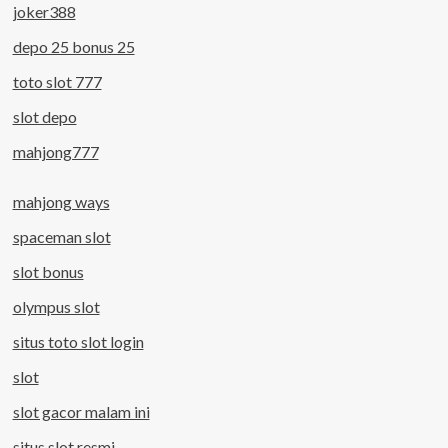
joker388
depo 25 bonus 25
toto slot 777
slot depo
mahjong777
mahjong ways
spaceman slot
slot bonus
olympus slot
situs toto slot login
slot
slot gacor malam ini
situs slot resmi