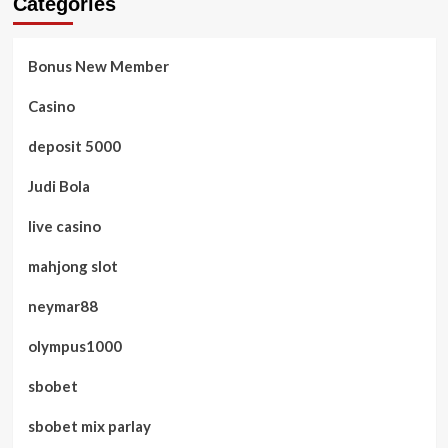
Categories
Bonus New Member
Casino
deposit 5000
Judi Bola
live casino
mahjong slot
neymar88
olympus1000
sbobet
sbobet mix parlay