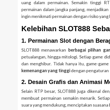
uang dalam permainan. Semakin tinggi R
permainan dalam jangka panjang, menjadikan
ingin menikmati permainan dengan risiko yang 
Kelebihan SLOT888 Sebag
1.
Permainan Slot dengan Ber
SLOT888 menawarkan
berbagai pilihan ga
petualangan, hingga mitologi. Setiap game d
dan menghibur. Tidak hanya itu, game-gam
kemenangan yang tinggi
dengan pengaturan 
2.
Desain Grafis dan Animasi 
Selain RTP besar, SLOT888 juga dikenal de
membuat permainan semakin menarik. Setiap
suara yang mendukung, menciptakan suasana