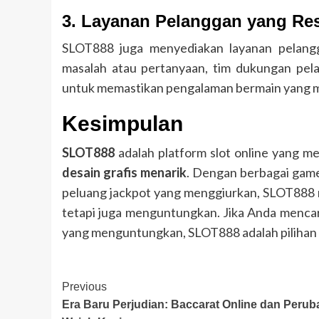
3.
Layanan Pelanggan yang Re
SLOT888 juga menyediakan layanan pelangg
masalah atau pertanyaan, tim dukungan pela
untuk memastikan pengalaman bermain yang 
Kesimpulan
SLOT888
adalah platform slot online yang 
desain grafis menarik
. Dengan berbagai game
peluang jackpot yang menggiurkan, SLOT888 
tetapi juga menguntungkan. Jika Anda menca
yang menguntungkan, SLOT888 adalah pilihan 
Post
Previous
Era Baru Perjudian: Baccarat Online dan Peru
Navigation