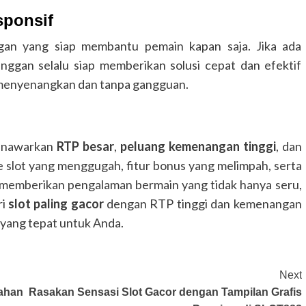
sponsif
an yang siap membantu pemain kapan saja. Jika ada
nggan selalu siap memberikan solusi cepat dan efektif
menyenangkan dan tanpa gangguan.
menawarkan
RTP besar
,
peluang kemenangan tinggi
, dan
 slot yang menggugah, fitur bonus yang melimpah, serta
memberikan pengalaman bermain yang tidak hanya seru,
ri
slot paling gacor
dengan RTP tinggi dan kemenangan
yang tepat untuk Anda.
Next
bahan
Rasakan Sensasi Slot Gacor dengan Tampilan Grafis