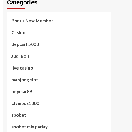
Categories
Bonus New Member
Casino
deposit 5000
Judi Bola
live casino
mahjong slot
neymar88
olympus1000
sbobet
sbobet mix parlay