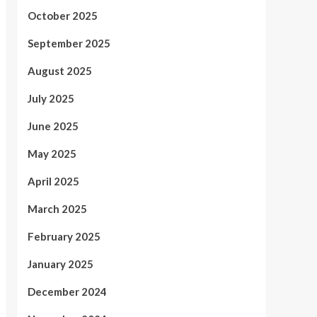
October 2025
September 2025
August 2025
July 2025
June 2025
May 2025
April 2025
March 2025
February 2025
January 2025
December 2024