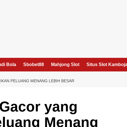
udi Bola
Sbobet88
Mahjong Slot
Situs Slot Kamboj
IKAN PELUANG MENANG LEBIH BESAR
 Gacor yang
eluang Menang