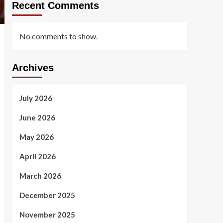
Recent Comments
No comments to show.
Archives
July 2026
June 2026
May 2026
April 2026
March 2026
December 2025
November 2025