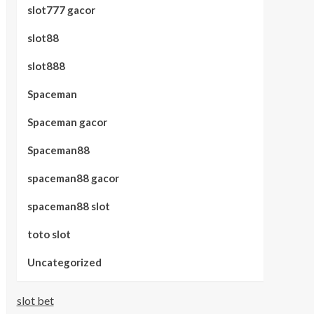
slot777 gacor
slot88
slot888
Spaceman
Spaceman gacor
Spaceman88
spaceman88 gacor
spaceman88 slot
toto slot
Uncategorized
slot bet