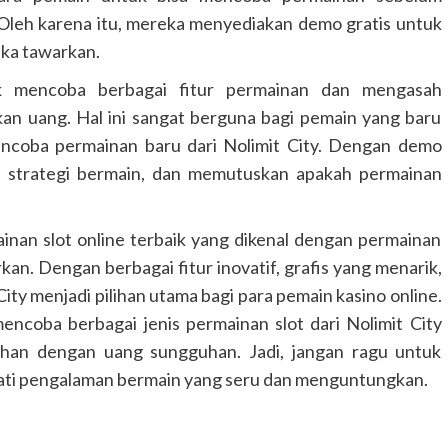
leh karena itu, mereka menyediakan demo gratis untuk
eka tawarkan.
 mencoba berbagai fitur permainan dan mengasah
an uang. Hal ini sangat berguna bagi pemain yang baru
mencoba permainan baru dari Nolimit City. Dengan demo
, strategi bermain, dan memutuskan apakah permainan
ainan slot online terbaik yang dikenal dengan permainan
an. Dengan berbagai fitur inovatif, grafis yang menarik,
ity menjadi pilihan utama bagi para pemain kasino online.
ncoba berbagai jenis permainan slot dari Nolimit City
an dengan uang sungguhan. Jadi, jangan ragu untuk
mati pengalaman bermain yang seru dan menguntungkan.