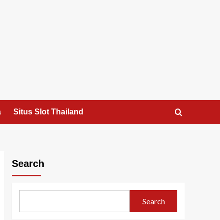
a
Situs Slot Thailand
Search
Search