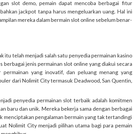
gan slot demo, pemain dapat mencoba berbagai fitur
 bahkan jackpot tanpa harus mengeluarkan uang. Hal ini
pilan mereka dalam bermain slot online sebelum benar-
ak itu telah menjadi salah satu penyedia permainan kasino
s berbagai jenis permainan slot online yang diakui secara
itur permainan yang inovatif, dan peluang menang yang
ler dari Nolimit City termasuk Deadwood, San Quentin,
njadi penyedia permainan slot terbaik adalah komitmen
n baru dan unik. Mereka bekerja sama dengan berbagai
 menciptakan pengalaman bermain yang tak tertandingi
uat Nolimit City menjadi pilihan utama bagi para pemain
n menghibur.