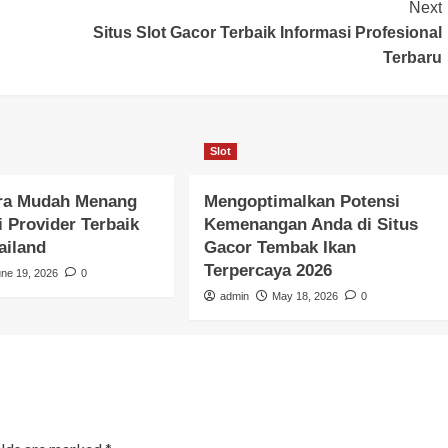
Next
Situs Slot Gacor Terbaik Informasi Profesional
Terbaru
Slot
ra Mudah Menang
Mengoptimalkan Potensi
i Provider Terbaik
Kemenangan Anda di Situs
ailand
Gacor Tembak Ikan
Terpercaya 2026
une 19, 2026
0
admin
May 18, 2026
0