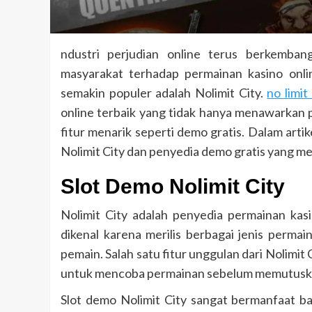
ndustri perjudian online terus berkemba
masyarakat terhadap permainan kasino onli
semakin populer adalah Nolimit City.
no limit
online terbaik yang tidak hanya menawarkan p
fitur menarik seperti demo gratis. Dalam artik
Nolimit City dan penyedia demo gratis yang m
Slot Demo Nolimit City
Nolimit City adalah penyedia permainan kas
dikenal karena merilis berbagai jenis permai
pemain. Salah satu fitur unggulan dari Nolim
untuk mencoba permainan sebelum memutusk
Slot demo Nolimit City sangat bermanfaat ba