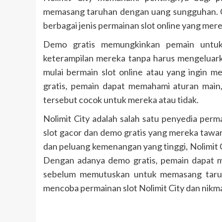
memasang taruhan dengan uang sungguhan. O
berbagai jenis permainan slot online yang mer
Demo gratis memungkinkan pemain untuk
keterampilan mereka tanpa harus mengeluark
mulai bermain slot online atau yang ingin 
gratis, pemain dapat memahami aturan main
tersebut cocok untuk mereka atau tidak.
Nolimit City adalah salah satu penyedia perm
slot gacor dan demo gratis yang mereka tawark
dan peluang kemenangan yang tinggi, Nolimit C
Dengan adanya demo gratis, pemain dapat me
sebelum memutuskan untuk memasang taruh
mencoba permainan slot Nolimit City dan nik