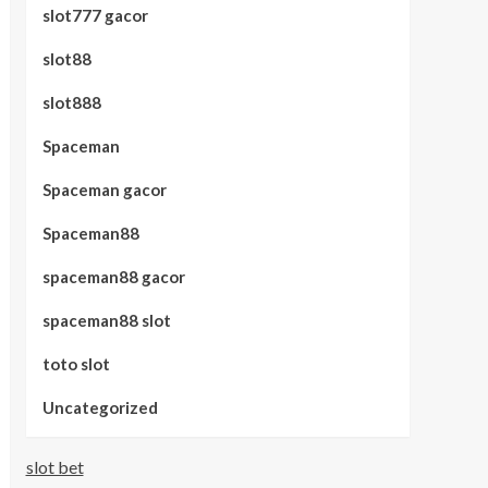
slot777 gacor
slot88
slot888
Spaceman
Spaceman gacor
Spaceman88
spaceman88 gacor
spaceman88 slot
toto slot
Uncategorized
slot bet