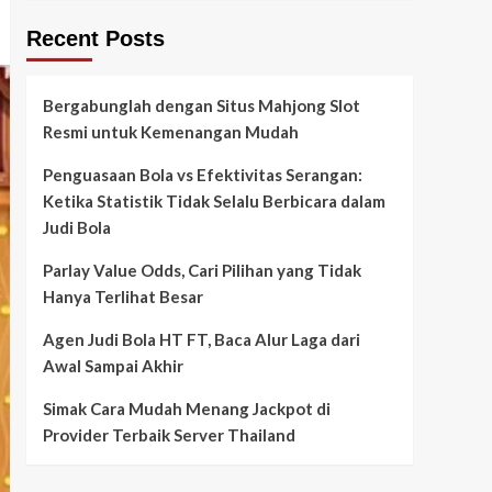
Recent Posts
Bergabunglah dengan Situs Mahjong Slot
Resmi untuk Kemenangan Mudah
Penguasaan Bola vs Efektivitas Serangan:
Ketika Statistik Tidak Selalu Berbicara dalam
Judi Bola
Parlay Value Odds, Cari Pilihan yang Tidak
Hanya Terlihat Besar
Agen Judi Bola HT FT, Baca Alur Laga dari
Awal Sampai Akhir
Simak Cara Mudah Menang Jackpot di
Provider Terbaik Server Thailand