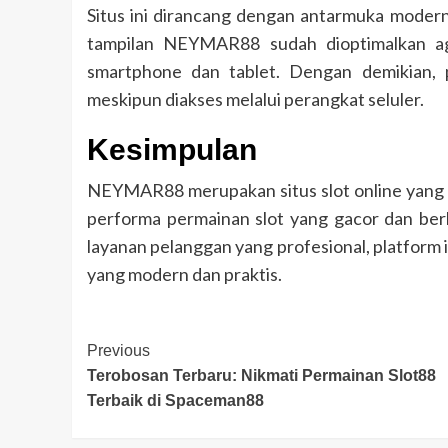
Situs ini dirancang dengan antarmuka modern 
tampilan NEYMAR88 sudah dioptimalkan ag
smartphone dan tablet. Dengan demikian,
meskipun diakses melalui perangkat seluler.
Kesimpulan
NEYMAR88 merupakan situs slot online yang 
performa permainan slot yang gacor dan ber
layanan pelanggan yang profesional, platform in
yang modern dan praktis.
Post
Previous
Terobosan Terbaru: Nikmati Permainan Slot88
Navigation
Terbaik di Spaceman88