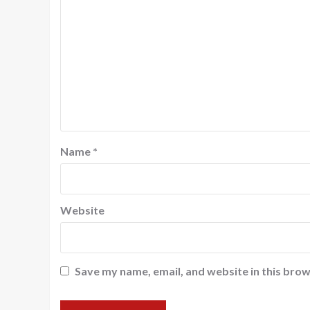
Name
*
Website
Save my name, email, and website in this brow