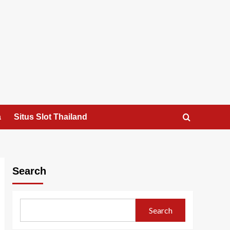
a
Situs Slot Thailand
Search
Search