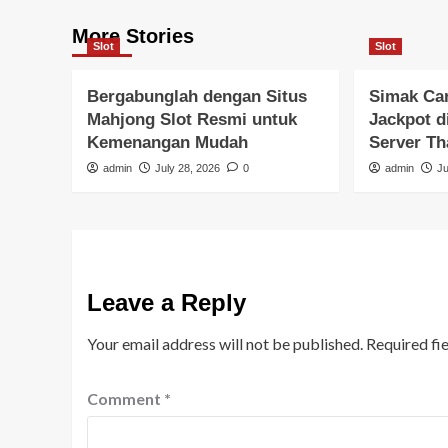
More Stories
Slot
Slot
Bergabunglah dengan Situs
Simak Ca
Mahjong Slot Resmi untuk
Jackpot d
Kemenangan Mudah
Server Th
admin
July 28, 2026
0
admin
J
Leave a Reply
Your email address will not be published.
Required fi
Comment
*