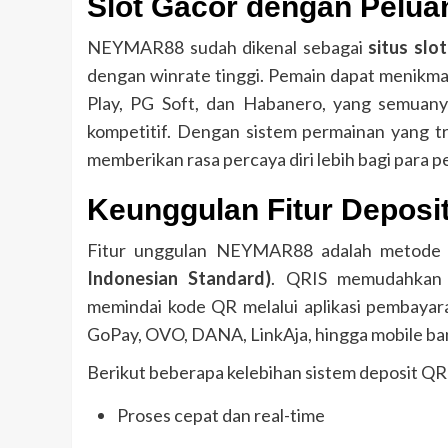
Slot Gacor dengan Pelua
NEYMAR88 sudah dikenal sebagai
situs slo
dengan winrate tinggi. Pemain dapat menikmat
Play, PG Soft, dan Habanero, yang semuanya
kompetitif. Dengan sistem permainan yang 
memberikan rasa percaya diri lebih bagi para p
Keunggulan Fitur Deposi
Fitur unggulan NEYMAR88 adalah metod
Indonesian Standard)
. QRIS memudahkan 
memindai kode QR melalui aplikasi pembayaran
GoPay, OVO, DANA, LinkAja, hingga mobile ba
Berikut beberapa kelebihan sistem deposit 
Proses cepat dan real-time