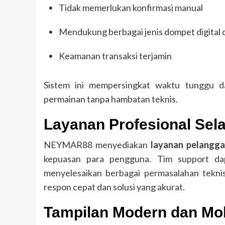
Tidak memerlukan konfirmasi manual
Mendukung berbagai jenis dompet digital 
Keamanan transaksi terjamin
Sistem ini mempersingkat waktu tunggu 
permainan tanpa hambatan teknis.
Layanan Profesional Se
NEYMAR88 menyediakan
layanan pelangga
kepuasan para pengguna. Tim support dap
menyelesaikan berbagai permasalahan tekni
respon cepat dan solusi yang akurat.
Tampilan Modern dan Mob