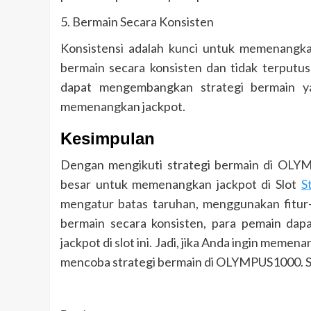
5. Bermain Secara Konsisten
Konsistensi adalah kunci untuk memenangkan 
bermain secara konsisten dan tidak terputu
dapat mengembangkan strategi bermain y
memenangkan jackpot.
Kesimpulan
Dengan mengikuti strategi bermain di OLYM
besar untuk memenangkan jackpot di Slot
S
mengatur batas taruhan, menggunakan fitur-
bermain secara konsisten, para pemain da
jackpot di slot ini. Jadi, jika Anda ingin memen
mencoba strategi bermain di OLYMPUS1000. S