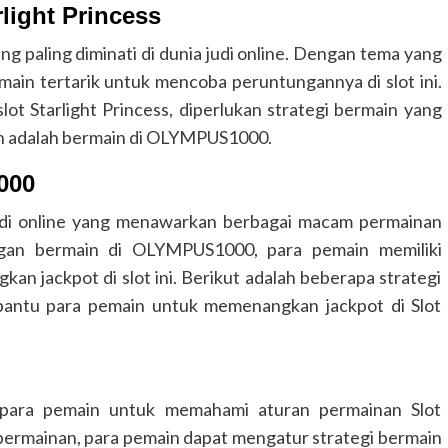
light Princess
yang paling diminati di dunia judi online. Dengan tema yang
ain tertarik untuk mencoba peruntungannya di slot ini.
t Starlight Princess, diperlukan strategi bermain yang
kan adalah bermain di OLYMPUS1000.
000
udi online yang menawarkan berbagai macam permainan
Dengan bermain di OLYMPUS1000, para pemain memiliki
n jackpot di slot ini. Berikut adalah beberapa strategi
ntu para pemain untuk memenangkan jackpot di Slot
 para pemain untuk memahami aturan permainan Slot
permainan, para pemain dapat mengatur strategi bermain