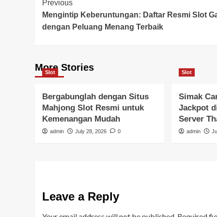
Post
Previous
Mengintip Keberuntungan: Daftar Resmi Slot G
Navigation
dengan Peluang Menang Terbaik
More Stories
Slot
Slot
Bergabunglah dengan Situs
Simak Ca
Mahjong Slot Resmi untuk
Jackpot d
Kemenangan Mudah
Server Th
admin
July 28, 2026
0
admin
J
Leave a Reply
Your email address will not be published.
Required fi