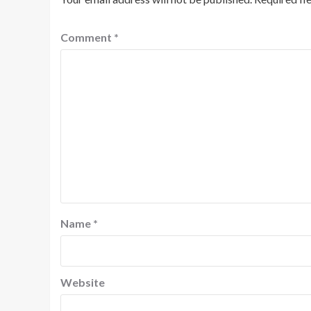
Comment
*
Name
*
Website