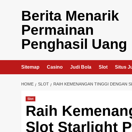
Skip
to
Berita Menarik
content
Permainan
Penghasil Uang
Sitemap
Casino
Judi Bola
Slot
Situs J
HOME
SLOT
RAIH KEMENANGAN TINGGI DENGAN S
Slot
Raih Kemenang
Slot Starlight 