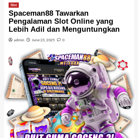
Slot
Spaceman88 Tawarkan
Pengalaman Slot Online yang
Lebih Adil dan Menguntungkan
admin
June 23, 2025
0