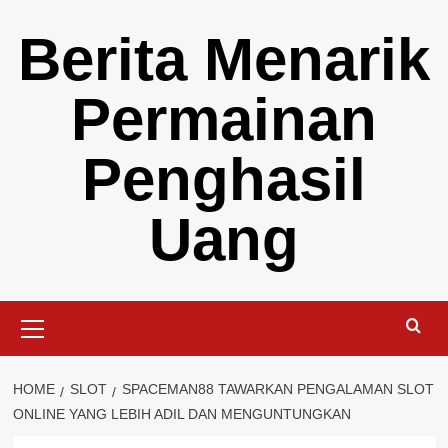
Skip
Berita Menarik
to
content
Permainan
Penghasil
Uang
Primary
Menu
HOME
SLOT
SPACEMAN88 TAWARKAN PENGALAMAN SLOT
ONLINE YANG LEBIH ADIL DAN MENGUNTUNGKAN