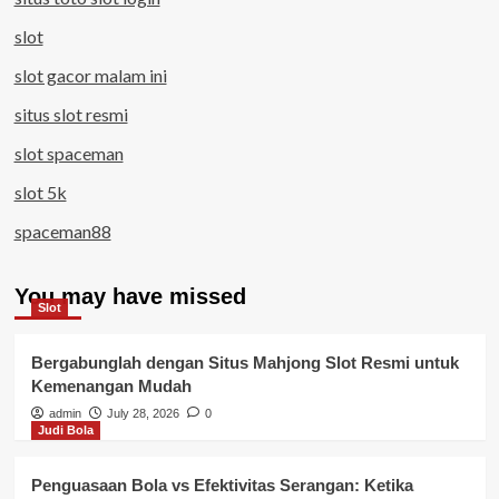
slot
slot gacor malam ini
situs slot resmi
slot spaceman
slot 5k
spaceman88
You may have missed
Slot
Bergabunglah dengan Situs Mahjong Slot Resmi untuk
Kemenangan Mudah
admin
July 28, 2026
0
Judi Bola
Penguasaan Bola vs Efektivitas Serangan: Ketika