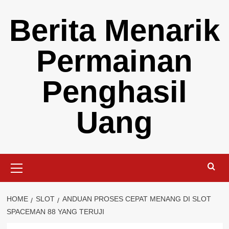
Skip
Berita Menarik
to
content
Permainan
Penghasil
Uang
Primary
Menu
HOME
SLOT
ANDUAN PROSES CEPAT MENANG DI SLOT
SPACEMAN 88 YANG TERUJI