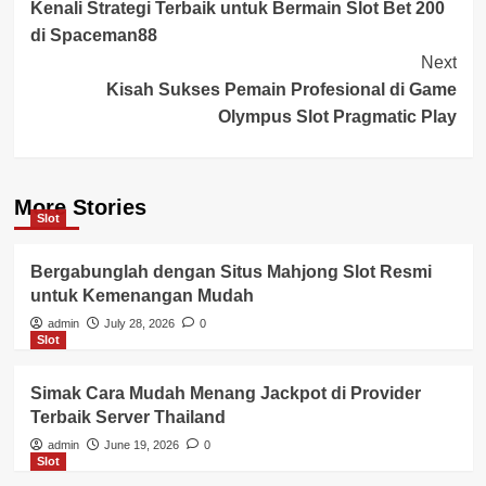
Kenali Strategi Terbaik untuk Bermain Slot Bet 200
Navigation
di Spaceman88
Next
Kisah Sukses Pemain Profesional di Game
Olympus Slot Pragmatic Play
More Stories
Slot
Bergabunglah dengan Situs Mahjong Slot Resmi
untuk Kemenangan Mudah
admin
July 28, 2026
0
Slot
Simak Cara Mudah Menang Jackpot di Provider
Terbaik Server Thailand
admin
June 19, 2026
0
Slot