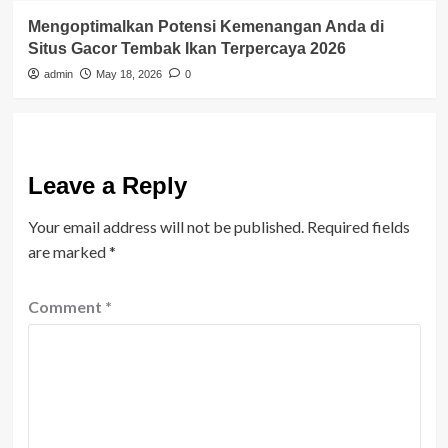
Mengoptimalkan Potensi Kemenangan Anda di
Situs Gacor Tembak Ikan Terpercaya 2026
admin
May 18, 2026
0
Leave a Reply
Your email address will not be published.
Required fields
are marked
*
Comment
*