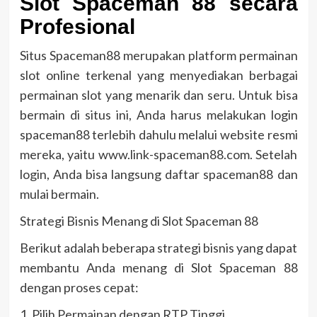
Slot Spaceman 88 secara
Profesional
Situs Spaceman88 merupakan platform permainan
slot online terkenal yang menyediakan berbagai
permainan slot yang menarik dan seru. Untuk bisa
bermain di situs ini, Anda harus melakukan login
spaceman88 terlebih dahulu melalui website resmi
mereka, yaitu www.link-spaceman88.com. Setelah
login, Anda bisa langsung daftar spaceman88 dan
mulai bermain.
Strategi Bisnis Menang di Slot Spaceman 88
Berikut adalah beberapa strategi bisnis yang dapat
membantu Anda menang di Slot Spaceman 88
dengan proses cepat:
1. Pilih Permainan dengan RTP Tinggi