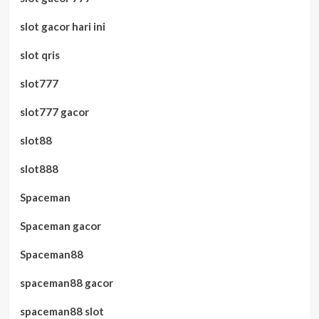
slot gacor hari ini
slot qris
slot777
slot777 gacor
slot88
slot888
Spaceman
Spaceman gacor
Spaceman88
spaceman88 gacor
spaceman88 slot