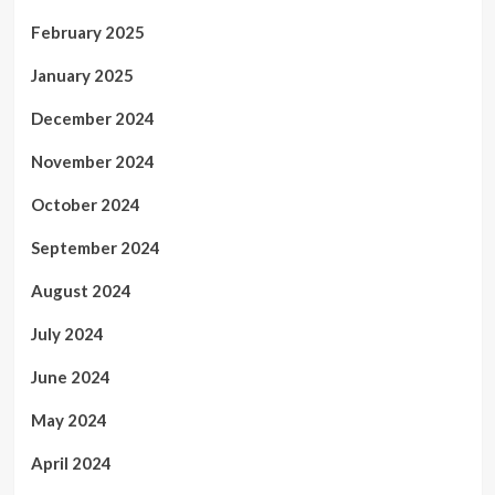
February 2025
January 2025
December 2024
November 2024
October 2024
September 2024
August 2024
July 2024
June 2024
May 2024
April 2024