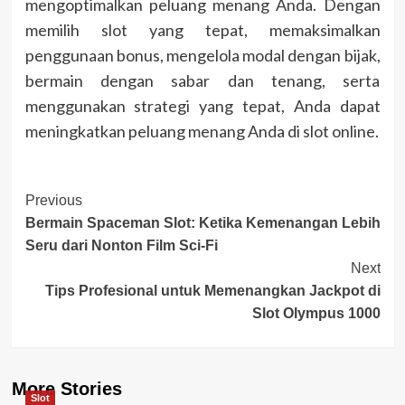
mengoptimalkan peluang menang Anda. Dengan
memilih slot yang tepat, memaksimalkan
penggunaan bonus, mengelola modal dengan bijak,
bermain dengan sabar dan tenang, serta
menggunakan strategi yang tepat, Anda dapat
meningkatkan peluang menang Anda di slot online.
Post
Previous
Bermain Spaceman Slot: Ketika Kemenangan Lebih
Navigation
Seru dari Nonton Film Sci-Fi
Next
Tips Profesional untuk Memenangkan Jackpot di
Slot Olympus 1000
More Stories
Slot