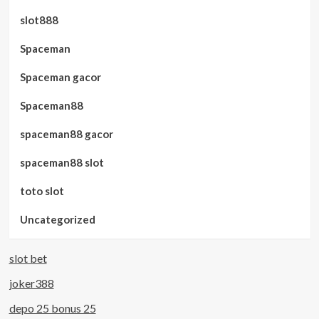
slot888
Spaceman
Spaceman gacor
Spaceman88
spaceman88 gacor
spaceman88 slot
toto slot
Uncategorized
slot bet
joker388
depo 25 bonus 25