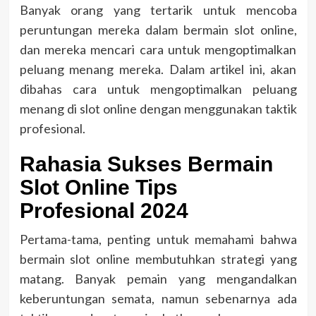
Banyak orang yang tertarik untuk mencoba
peruntungan mereka dalam bermain slot online,
dan mereka mencari cara untuk mengoptimalkan
peluang menang mereka. Dalam artikel ini, akan
dibahas cara untuk mengoptimalkan peluang
menang di slot online dengan menggunakan taktik
profesional.
Rahasia Sukses Bermain
Slot Online Tips
Profesional 2024
Pertama-tama, penting untuk memahami bahwa
bermain slot online membutuhkan strategi yang
matang. Banyak pemain yang mengandalkan
keberuntungan semata, namun sebenarnya ada