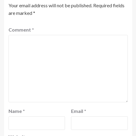
Your email address will not be published.
Required fields
are marked
*
Comment
*
Name
*
Email
*