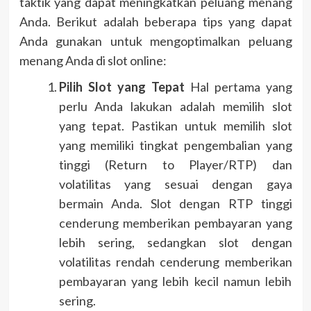
taktik yang dapat meningkatkan peluang menang
Anda. Berikut adalah beberapa tips yang dapat
Anda gunakan untuk mengoptimalkan peluang
menang Anda di slot online:
Pilih Slot yang Tepat
Hal pertama yang
perlu Anda lakukan adalah memilih slot
yang tepat. Pastikan untuk memilih slot
yang memiliki tingkat pengembalian yang
tinggi (Return to Player/RTP) dan
volatilitas yang sesuai dengan gaya
bermain Anda. Slot dengan RTP tinggi
cenderung memberikan pembayaran yang
lebih sering, sedangkan slot dengan
volatilitas rendah cenderung memberikan
pembayaran yang lebih kecil namun lebih
sering.