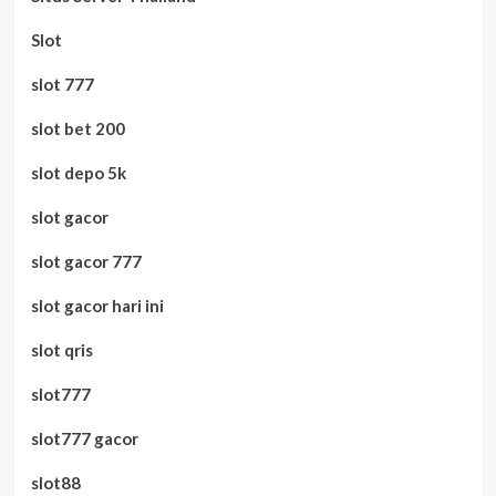
Slot
slot 777
slot bet 200
slot depo 5k
slot gacor
slot gacor 777
slot gacor hari ini
slot qris
slot777
slot777 gacor
slot88