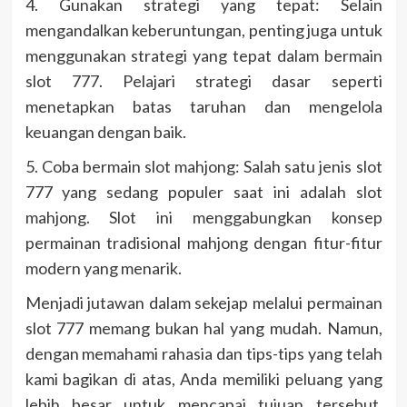
4. Gunakan strategi yang tepat: Selain
mengandalkan keberuntungan, penting juga untuk
menggunakan strategi yang tepat dalam bermain
slot 777. Pelajari strategi dasar seperti
menetapkan batas taruhan dan mengelola
keuangan dengan baik.
5. Coba bermain slot mahjong: Salah satu jenis slot
777 yang sedang populer saat ini adalah slot
mahjong. Slot ini menggabungkan konsep
permainan tradisional mahjong dengan fitur-fitur
modern yang menarik.
Menjadi jutawan dalam sekejap melalui permainan
slot 777 memang bukan hal yang mudah. Namun,
dengan memahami rahasia dan tips-tips yang telah
kami bagikan di atas, Anda memiliki peluang yang
lebih besar untuk mencapai tujuan tersebut.