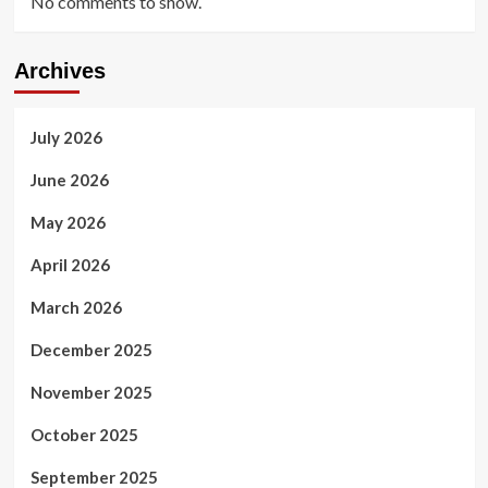
No comments to show.
Archives
July 2026
June 2026
May 2026
April 2026
March 2026
December 2025
November 2025
October 2025
September 2025