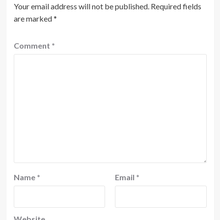
Your email address will not be published.
Required fields
are marked
*
Comment
*
Name
*
Email
*
Website