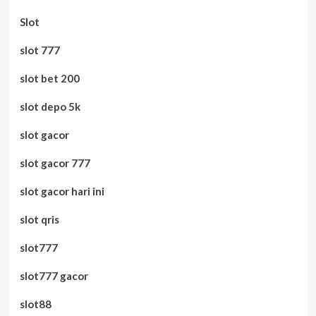
Slot
slot 777
slot bet 200
slot depo 5k
slot gacor
slot gacor 777
slot gacor hari ini
slot qris
slot777
slot777 gacor
slot88