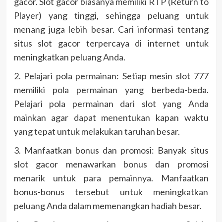
gacor. Slot gacor biasanya memiliki RTP (Return to
Player) yang tinggi, sehingga peluang untuk
menang juga lebih besar. Cari informasi tentang
situs slot gacor terpercaya di internet untuk
meningkatkan peluang Anda.
2. Pelajari pola permainan: Setiap mesin slot 777
memiliki pola permainan yang berbeda-beda.
Pelajari pola permainan dari slot yang Anda
mainkan agar dapat menentukan kapan waktu
yang tepat untuk melakukan taruhan besar.
3. Manfaatkan bonus dan promosi: Banyak situs
slot gacor menawarkan bonus dan promosi
menarik untuk para pemainnya. Manfaatkan
bonus-bonus tersebut untuk meningkatkan
peluang Anda dalam memenangkan hadiah besar.