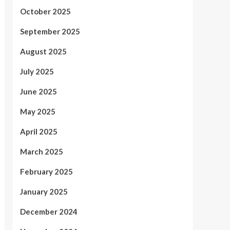
October 2025
September 2025
August 2025
July 2025
June 2025
May 2025
April 2025
March 2025
February 2025
January 2025
December 2024