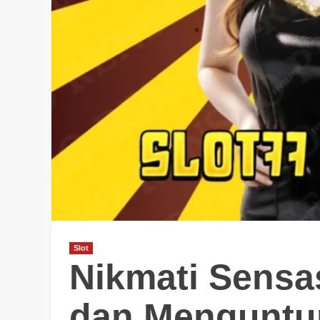
Slot
Nikmati Sensas
dan Menguntu