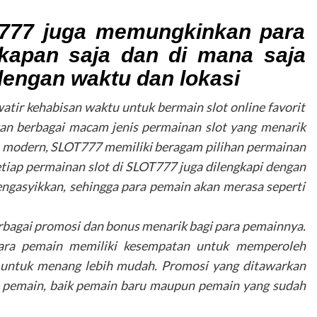
ot777 juga memungkinkan para
kapan saja dan di mana saja
dengan waktu dan lokasi
atir kehabisan waktu untuk bermain slot online favorit
an berbagai macam jenis permainan slot yang menarik
a modern, SLOT777 memiliki beragam pilihan permainan
Setiap permainan slot di SLOT777 juga dilengkapi dengan
engasyikkan, sehingga para pemain akan merasa seperti
rbagai promosi dan bonus menarik bagi para pemainnya.
ara pemain memiliki kesempatan untuk memperoleh
 untuk menang lebih mudah. Promosi yang ditawarkan
 pemain, baik pemain baru maupun pemain yang sudah