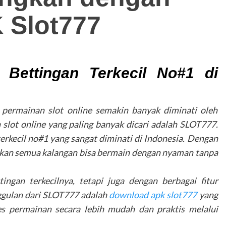
 Slot777
Bettingan Terkecil No#1 di
, permainan slot online semakin banyak diminati oleh
slot online yang paling banyak dicari adalah SLOT777.
rkecil no#1 yang sangat diminati di Indonesia. Dengan
kan semua kalangan bisa bermain dengan nyaman tanpa
ngan terkecilnya, tetapi juga dengan berbagai fitur
nggulan dari SLOT777 adalah
download apk slot777
yang
permainan secara lebih mudah dan praktis melalui