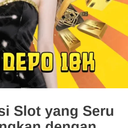
i Slot yang Seru
ngkan dengan