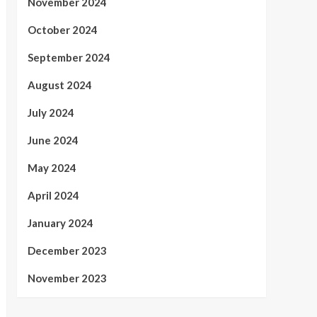
November 2024
October 2024
September 2024
August 2024
July 2024
June 2024
May 2024
April 2024
January 2024
December 2023
November 2023