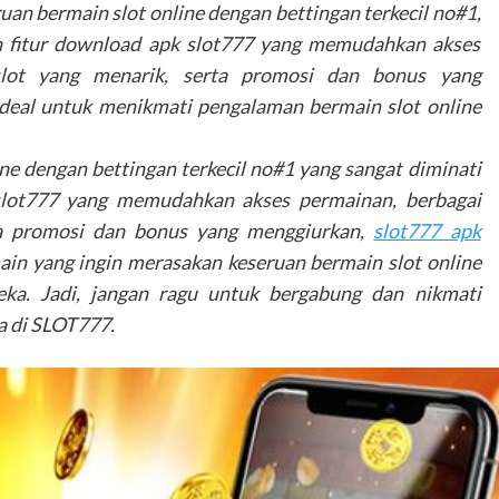
uan bermain slot online dengan bettingan terkecil no#1,
n fitur download apk slot777 yang memudahkan akses
slot yang menarik, serta promosi dan bonus yang
eal untuk menikmati pengalaman bermain slot online
e dengan bettingan terkecil no#1 yang sangat diminati
 slot777 yang memudahkan akses permainan, berbagai
rta promosi dan bonus yang menggiurkan,
slot777 apk
ain yang ingin merasakan keseruan bermain slot online
ka. Jadi, jangan ragu untuk bergabung dan nikmati
a di SLOT777.