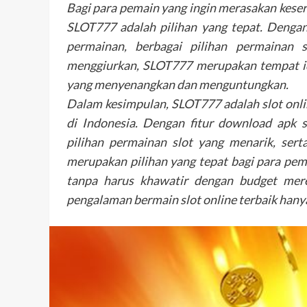
Bagi para pemain yang ingin merasakan keser
SLOT777 adalah pilihan yang tepat. Denga
permainan, berbagai pilihan permainan 
menggiurkan, SLOT777 merupakan tempat id
yang menyenangkan dan menguntungkan.
Dalam kesimpulan, SLOT777 adalah slot onlin
di Indonesia. Dengan fitur download apk
pilihan permainan slot yang menarik, se
merupakan pilihan yang tepat bagi para pem
tanpa harus khawatir dengan budget mere
pengalaman bermain slot online terbaik hany