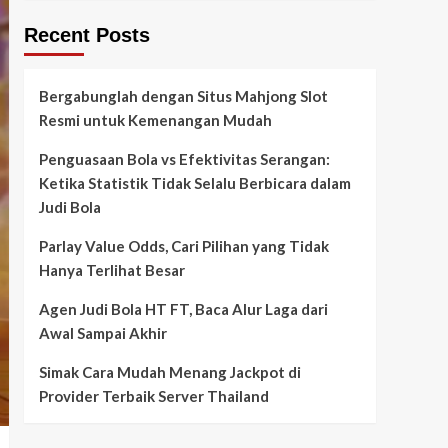
Recent Posts
Bergabunglah dengan Situs Mahjong Slot
Resmi untuk Kemenangan Mudah
Penguasaan Bola vs Efektivitas Serangan:
Ketika Statistik Tidak Selalu Berbicara dalam
Judi Bola
Parlay Value Odds, Cari Pilihan yang Tidak
Hanya Terlihat Besar
Agen Judi Bola HT FT, Baca Alur Laga dari
Awal Sampai Akhir
Simak Cara Mudah Menang Jackpot di
Provider Terbaik Server Thailand