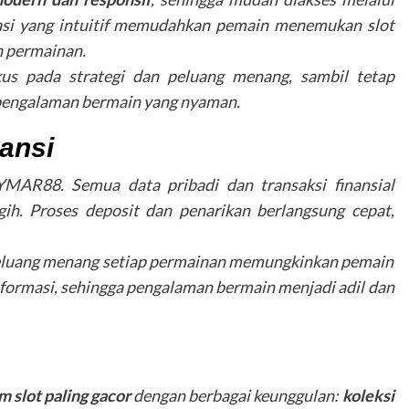
asi yang intuitif memudahkan pemain menemukan slot
n permainan.
s pada strategi dan peluang menang, sambil tetap
pengalaman bermain yang nyaman.
ansi
MAR88. Semua data pribadi dan transaksi finansial
ih. Proses deposit dan penarikan berlangsung cepat,
 peluang menang setiap permainan memungkinkan pemain
formasi, sehingga pengalaman bermain menjadi adil dan
m slot paling gacor
dengan berbagai keunggulan:
koleksi