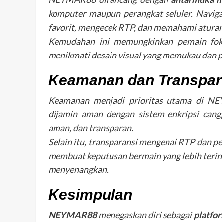
komputer maupun perangkat seluler. Navig
favorit, mengecek RTP, dan memahami atura
Kemudahan ini memungkinkan pemain foku
menikmati desain visual yang memukau dan 
Keamanan dan Transpar
Keamanan menjadi prioritas utama di NEY
dijamin aman dengan sistem enkripsi cangg
aman, dan transparan.
Selain itu, transparansi mengenai RTP dan
membuat keputusan bermain yang lebih terin
menyenangkan.
Kesimpulan
NEYMAR88
menegaskan diri sebagai
platfor