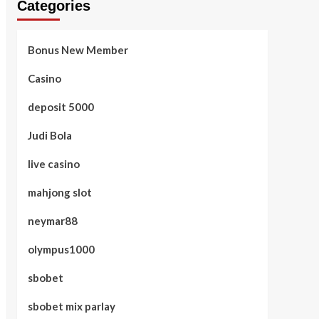
Categories
Bonus New Member
Casino
deposit 5000
Judi Bola
live casino
mahjong slot
neymar88
olympus1000
sbobet
sbobet mix parlay