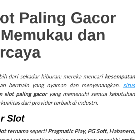
t Paling Gacor
s Memukau dan
ercaya
ebih dari sekadar hiburan; mereka mencari
kesempatan
an bermain yang nyaman dan menyenangkan.
situs
m slot paling gacor
yang memenuhi semua kebutuhan
alitas dari provider terbaik di industri.
r Slot
lot ternama
seperti
Pragmatic Play, PG Soft, Habanero,
borasi ini memastikan setiap permainan memiliki
grafis