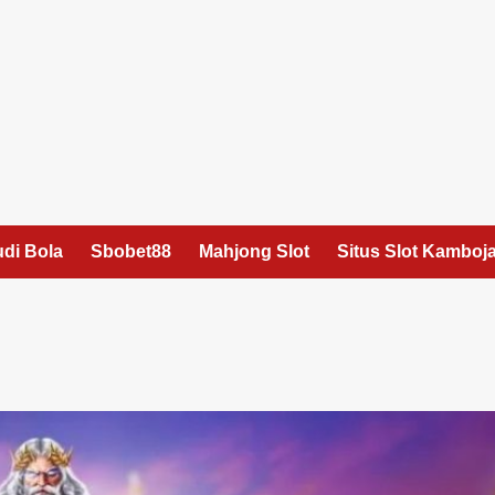
udi Bola
Sbobet88
Mahjong Slot
Situs Slot Kamboj