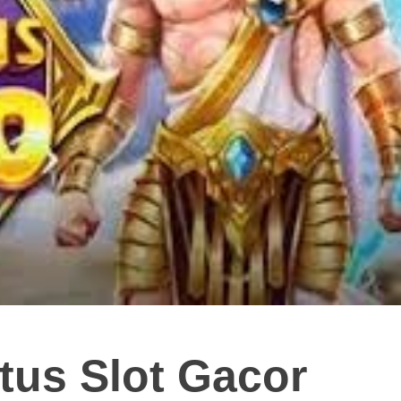
us Slot Gacor