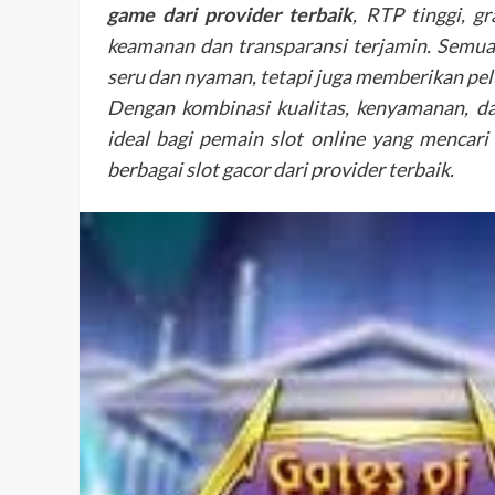
game dari provider terbaik
, RTP tinggi, g
keamanan dan transparansi terjamin. Semua
seru dan nyaman, tetapi juga memberikan pe
Dengan kombinasi kualitas, kenyamanan, 
ideal bagi pemain slot online yang mencari
berbagai slot gacor dari provider terbaik.