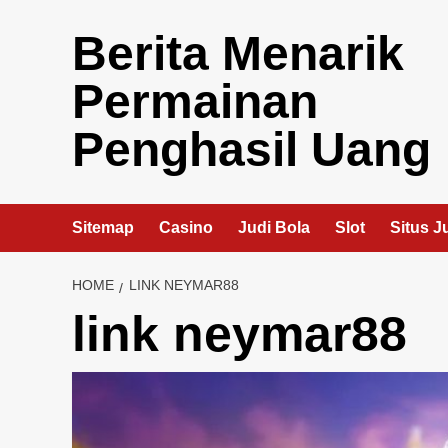
Skip
to
Berita Menarik
content
Permainan
Penghasil Uang
Sitemap
Casino
Judi Bola
Slot
Situs J
HOME
LINK NEYMAR88
link neymar88