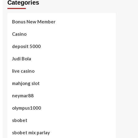
Categories
Bonus New Member
Casino
deposit 5000
Judi Bola
live casino
mahjong slot
neymar88
olympus1000
sbobet
sbobet mix parlay