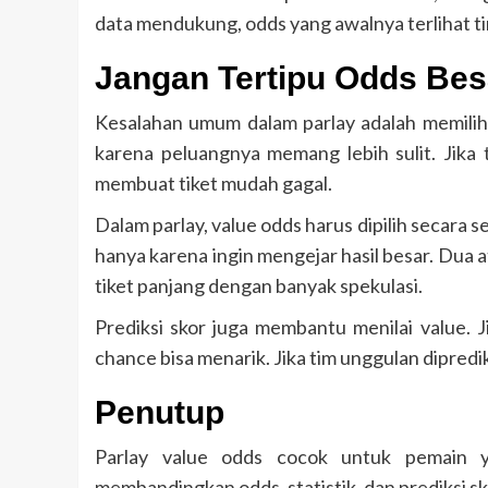
data mendukung, odds yang awalnya terlihat tin
Jangan Tertipu Odds Bes
Kesalahan umum dalam parlay adalah memilih 
karena peluangnya memang lebih sulit. Jika t
membuat tiket mudah gagal.
Dalam parlay, value odds harus dipilih secara s
hanya karena ingin mengejar hasil besar. Dua at
tiket panjang dengan banyak spekulasi.
Prediksi skor juga membantu menilai value. J
chance bisa menarik. Jika tim unggulan dipredi
Penutup
Parlay value odds cocok untuk pemain y
membandingkan odds, statistik, dan prediksi sko