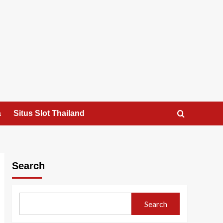
a
Situs Slot Thailand
Search
Search