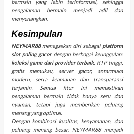
bermain yang lebih terinformasi, sehingga
pengalaman bermain menjadi adil dan
menyenangkan.
Kesimpulan
NEYMAR88
menegaskan diri sebagai
platform
slot paling gacor
dengan berbagai keunggulan:
koleksi game dari provider terbaik
, RTP tinggi,
grafis memukau, server gacor, antarmuka
modern, serta keamanan dan transparansi
terjamin. Semua fitur ini memastikan
pengalaman bermain tidak hanya seru dan
nyaman, tetapi juga memberikan peluang
menang yang optimal.
Dengan kombinasi kualitas, kenyamanan, dan
peluang menang besar, NEYMAR88 menjadi