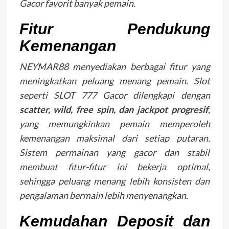
Gacor favorit banyak pemain.
Fitur Pendukung
Kemenangan
NEYMAR88 menyediakan berbagai fitur yang
meningkatkan peluang menang pemain. Slot
seperti SLOT 777 Gacor dilengkapi dengan
scatter, wild, free spin, dan jackpot progresif
,
yang memungkinkan pemain memperoleh
kemenangan maksimal dari setiap putaran.
Sistem permainan yang gacor dan stabil
membuat fitur-fitur ini bekerja optimal,
sehingga peluang menang lebih konsisten dan
pengalaman bermain lebih menyenangkan.
Kemudahan Deposit dan