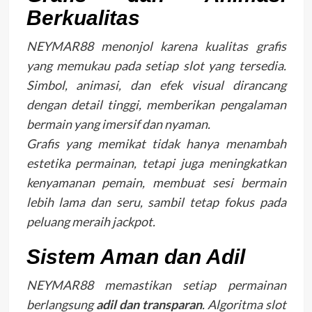
Berkualitas
NEYMAR88 menonjol karena kualitas grafis
yang memukau pada setiap slot yang tersedia.
Simbol, animasi, dan efek visual dirancang
dengan detail tinggi, memberikan pengalaman
bermain yang imersif dan nyaman.
Grafis yang memikat tidak hanya menambah
estetika permainan, tetapi juga meningkatkan
kenyamanan pemain, membuat sesi bermain
lebih lama dan seru, sambil tetap fokus pada
peluang meraih jackpot.
Sistem Aman dan Adil
NEYMAR88 memastikan setiap permainan
berlangsung
adil dan transparan
. Algoritma slot