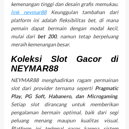
kemenangan tinggi dan desain grafis memukau.
link neymar88
Keunggulan tambahan dari
platform ini adalah fleksibilitas bet, di mana
pemain dapat bermain dengan modal kecil,
mulai dari
bet 200
, namun tetap berpeluang
meraih kemenangan besar.
Koleksi Slot Gacor di
NEYMAR88
NEYMAR88 menghadirkan ragam permainan
slot dari provider ternama seperti
Pragmatic
Play, PG Soft, Habanero, dan Microgaming
.
Setiap slot dirancang untuk memberikan
pengalaman bermain optimal, baik dari segi
peluang menang maupun kualitas visual.
Platform ini terkenal gacor karena sistem