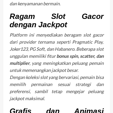
dan kenyamanan bermain.
Ragam Slot Gacor
dengan Jackpot
Platform ini menyediakan beragam slot gacor
dari provider ternama seperti Pragmatic Play,
Joker123, PG Soft, dan Habanero. Beberapa slot
unggulan memiliki fitur
bonus spin, scatter, dan
multiplier
, yang meningkatkan peluang pemain
untuk memenangkan jackpot besar.
Dengan koleksi slot yang bervariasi, pemain bisa
memilih permainan sesuai strategi dan
preferensi, sambil tetap mengejar peluang
jackpot maksimal.
Grafis dan Animasi