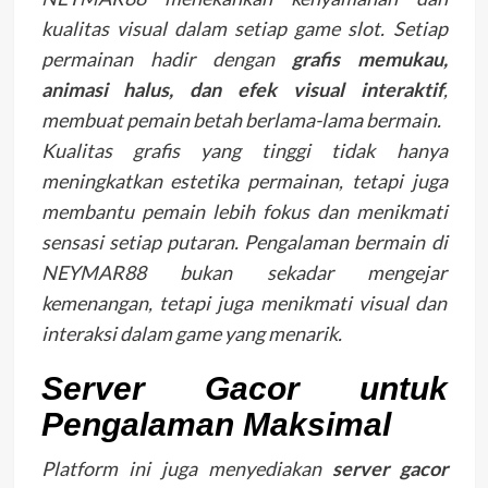
kualitas visual dalam setiap game slot. Setiap
permainan hadir dengan
grafis memukau,
animasi halus, dan efek visual interaktif
,
membuat pemain betah berlama-lama bermain.
Kualitas grafis yang tinggi tidak hanya
meningkatkan estetika permainan, tetapi juga
membantu pemain lebih fokus dan menikmati
sensasi setiap putaran. Pengalaman bermain di
NEYMAR88 bukan sekadar mengejar
kemenangan, tetapi juga menikmati visual dan
interaksi dalam game yang menarik.
Server Gacor untuk
Pengalaman Maksimal
Platform ini juga menyediakan
server gacor