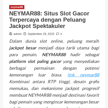
neymar88
NEYMAR88: Situs Slot Gacor
Terpercaya dengan Peluang
Jackpot Spektakuler
0
admin
September 29, 2025
Dalam dunia slot online, peluang meraih
jackpot besar
menjadi daya tarik utama bagi
para pemain.
NEYMAR88
hadir sebagai
platform slot paling gacor
yang menyediakan
berbagai permainan dengan potensi
kemenangan luar biasa.
link neymar88
Kombinasi antara RTP tinggi, desain grafis
memukau, dan mekanisme jackpot progresif
membuat NEYMAR88 menjadi destinasi favorit
bagi pemain yang mengincar kemenangan besar