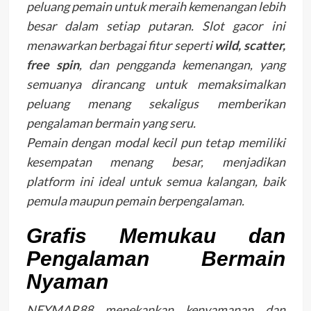
peluang pemain untuk meraih kemenangan lebih
besar dalam setiap putaran. Slot gacor ini
menawarkan berbagai fitur seperti
wild, scatter,
free spin
, dan pengganda kemenangan, yang
semuanya dirancang untuk memaksimalkan
peluang menang sekaligus memberikan
pengalaman bermain yang seru.
Pemain dengan modal kecil pun tetap memiliki
kesempatan menang besar, menjadikan
platform ini ideal untuk semua kalangan, baik
pemula maupun pemain berpengalaman.
Grafis Memukau dan
Pengalaman Bermain
Nyaman
NEYMAR88 menekankan kenyamanan dan