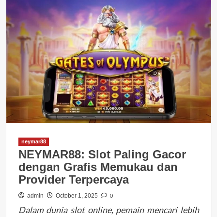
neymar88
NEYMAR88: Slot Paling Gacor
dengan Grafis Memukau dan
Provider Terpercaya
0
admin
October 1, 2025
Dalam dunia slot online, pemain mencari lebih