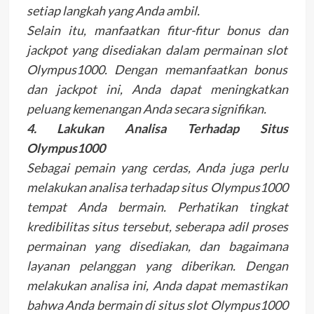
setiap langkah yang Anda ambil.
Selain itu, manfaatkan fitur-fitur bonus dan
jackpot yang disediakan dalam permainan slot
Olympus1000. Dengan memanfaatkan bonus
dan jackpot ini, Anda dapat meningkatkan
peluang kemenangan Anda secara signifikan.
4. Lakukan Analisa Terhadap Situs
Olympus1000
Sebagai pemain yang cerdas, Anda juga perlu
melakukan analisa terhadap situs Olympus1000
tempat Anda bermain. Perhatikan tingkat
kredibilitas situs tersebut, seberapa adil proses
permainan yang disediakan, dan bagaimana
layanan pelanggan yang diberikan. Dengan
melakukan analisa ini, Anda dapat memastikan
bahwa Anda bermain di situs slot Olympus1000