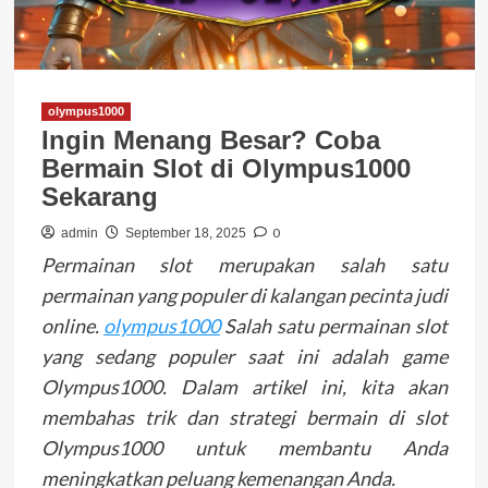
olympus1000
Ingin Menang Besar? Coba
Bermain Slot di Olympus1000
Sekarang
0
admin
September 18, 2025
Permainan slot merupakan salah satu
permainan yang populer di kalangan pecinta judi
online.
olympus1000
Salah satu permainan slot
yang sedang populer saat ini adalah game
Olympus1000. Dalam artikel ini, kita akan
membahas trik dan strategi bermain di slot
Olympus1000 untuk membantu Anda
meningkatkan peluang kemenangan Anda.