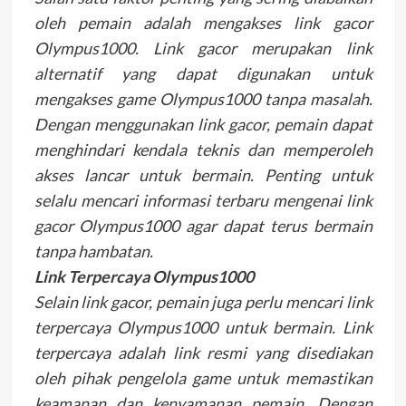
oleh pemain adalah mengakses link gacor
Olympus1000. Link gacor merupakan link
alternatif yang dapat digunakan untuk
mengakses game Olympus1000 tanpa masalah.
Dengan menggunakan link gacor, pemain dapat
menghindari kendala teknis dan memperoleh
akses lancar untuk bermain. Penting untuk
selalu mencari informasi terbaru mengenai link
gacor Olympus1000 agar dapat terus bermain
tanpa hambatan.
Link Terpercaya Olympus1000
Selain link gacor, pemain juga perlu mencari link
terpercaya Olympus1000 untuk bermain. Link
terpercaya adalah link resmi yang disediakan
oleh pihak pengelola game untuk memastikan
keamanan dan kenyamanan pemain. Dengan