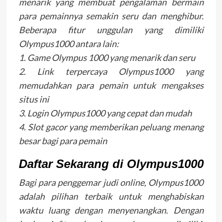
menarik yang membuat pengalaman bermain
para pemainnya semakin seru dan menghibur.
Beberapa fitur unggulan yang dimiliki
Olympus1000 antara lain:
1. Game Olympus 1000 yang menarik dan seru
2. Link terpercaya Olympus1000 yang
memudahkan para pemain untuk mengakses
situs ini
3. Login Olympus1000 yang cepat dan mudah
4. Slot gacor yang memberikan peluang menang
besar bagi para pemain
Daftar Sekarang di Olympus1000
Bagi para penggemar judi online, Olympus1000
adalah pilihan terbaik untuk menghabiskan
waktu luang dengan menyenangkan. Dengan