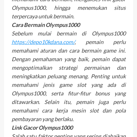
Olympus1000, hingga menemukan situs
terpercaya untuk bermain.
Cara Bermain Olympus1000
Sebelum mulai bermain di Olympus1000
https://depo10kdana.com/
, pemain perlu
memahami aturan dan cara bermain game ini.
Dengan pemahaman yang baik, pemain dapat
mengoptimalkan strategi permainan dan
meningkatkan peluang menang. Penting untuk
memahami jenis game slot yang ada di
Olympus1000, serta fitur-fitur bonus yang
ditawarkan. Selain itu, pemain juga perlu
memahami cara kerja mesin slot dan pola
pembayaran yang berlaku.
Link Gacor Olympus1000
Salah satu faktor penting yang sering diabaikan