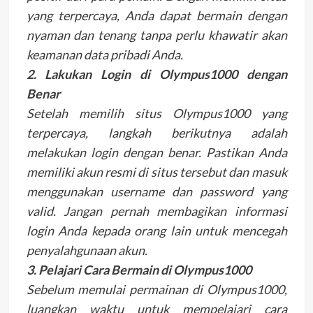
yang terpercaya, Anda dapat bermain dengan
nyaman dan tenang tanpa perlu khawatir akan
keamanan data pribadi Anda.
2. Lakukan Login di Olympus1000 dengan
Benar
Setelah memilih situs Olympus1000 yang
terpercaya, langkah berikutnya adalah
melakukan login dengan benar. Pastikan Anda
memiliki akun resmi di situs tersebut dan masuk
menggunakan username dan password yang
valid. Jangan pernah membagikan informasi
login Anda kepada orang lain untuk mencegah
penyalahgunaan akun.
3. Pelajari Cara Bermain di Olympus1000
Sebelum memulai permainan di Olympus1000,
luangkan waktu untuk mempelajari cara