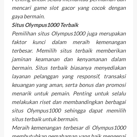
mencari game slot gacor yang cocok dengan
gaya bermain.
Situs Olympus1000 Terbaik
Pemilihan situs Olympus1000 juga merupakan
faktor kunci dalam meraih kemenangan
terbesar. Memilih situs terbaik memberikan
jaminan keamanan dan kenyamanan dalam
bermain. Situs terbaik biasanya menyediakan
layanan pelanggan yang responsif, transaksi
keuangan yang aman, serta bonus dan promosi
menarik untuk pemain. Penting untuk selalu
melakukan riset dan membandingkan berbagai
situs Olympus1000 sehingga dapat memilih
situs terbaik untuk bermain.
Meraih kemenangan terbesar di Olympus1000
membutuhkan pemahaman yang baik mengenai