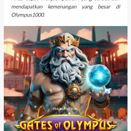
mendapatkan kemenangan yang besar di
Olympus1000.