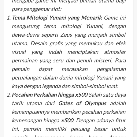
mengapa game ini menjadi pilihan utama bagi
para penggemar slot:
Tema Mitologi Yunani yang Menarik
Game ini
mengusung tema mitologi Yunani, dengan
dewa-dewa seperti Zeus yang menjadi simbol
utama. Desain grafis yang memukau dan efek
visual yang indah menciptakan atmosfer
permainan yang seru dan penuh misteri. Para
pemain dapat merasakan pengalaman
petualangan dalam dunia mitologi Yunani yang
kaya dengan legenda dan simbol-simbol kuat.
Pecahan Perkalian hingga x500
Salah satu daya
tarik utama dari
Gates of Olympus
adalah
kemampuannya memberikan pecahan perkalian
kemenangan hingga
x500
. Dengan adanya fitur
ini, pemain memiliki peluang besar untuk