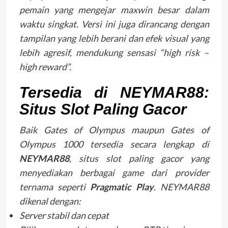
pemain yang mengejar maxwin besar dalam
waktu singkat. Versi ini juga dirancang dengan
tampilan yang lebih berani dan efek visual yang
lebih agresif, mendukung sensasi “high risk –
high reward”.
Tersedia di NEYMAR88:
Situs Slot Paling Gacor
Baik Gates of Olympus maupun Gates of
Olympus 1000 tersedia secara lengkap di
NEYMAR88
, situs slot paling gacor yang
menyediakan berbagai game dari provider
ternama seperti
Pragmatic Play
. NEYMAR88
dikenal dengan:
Server stabil dan cepat