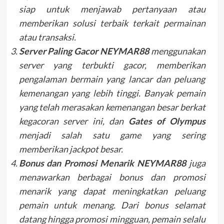
siap untuk menjawab pertanyaan atau
memberikan solusi terbaik terkait permainan
atau transaksi.
Server Paling Gacor
NEYMAR88
menggunakan
server yang terbukti gacor, memberikan
pengalaman bermain yang lancar dan peluang
kemenangan yang lebih tinggi. Banyak pemain
yang telah merasakan kemenangan besar berkat
kegacoran server ini, dan
Gates of Olympus
menjadi salah satu game yang sering
memberikan jackpot besar.
Bonus dan Promosi Menarik
NEYMAR88
juga
menawarkan berbagai bonus dan promosi
menarik yang dapat meningkatkan peluang
pemain untuk menang. Dari bonus selamat
datang hingga promosi mingguan, pemain selalu