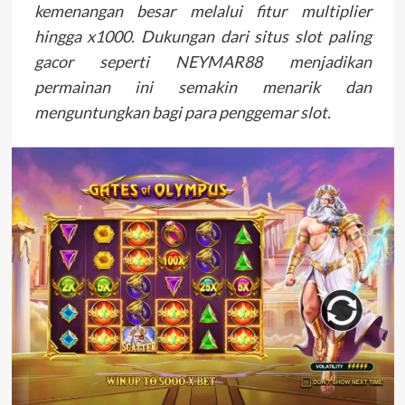
kemenangan besar melalui fitur multiplier
hingga x1000. Dukungan dari situs slot paling
gacor seperti NEYMAR88 menjadikan
permainan ini semakin menarik dan
menguntungkan bagi para penggemar slot.