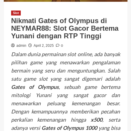
Slot
Nikmati Gates of Olympus di
NEYMAR88: Slot Gacor Bertema
Yunani dengan RTP Tinggi
0
admin
April 2, 2025
Dalam dunia permainan slot online, ada banyak
pilihan game yang menawarkan pengalaman
bermain yang seru dan menguntungkan. Salah
satu game slot yang sangat digemari adalah
Gates of Olympus
, sebuah game bertema
mitologi Yunani yang sangat gacor dan
menawarkan peluang kemenangan besar.
Dengan kemampuannya memberikan pecahan
perkalian kemenangan hingga
x500
, serta
adanya versi
Gates of Olympus 1000
yang bisa