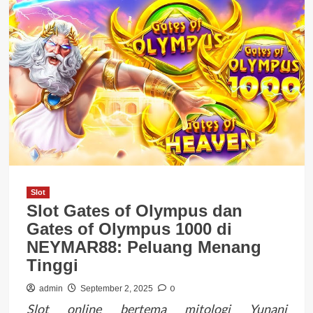
Slot
Slot Gates of Olympus dan
Gates of Olympus 1000 di
NEYMAR88: Peluang Menang
Tinggi
0
admin
September 2, 2025
Slot online bertema mitologi Yunani