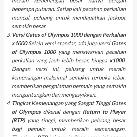
meraih kemenangan besar hanya dengan
beberapa putaran. Setiap kali pecahan perkalian
muncul, peluang untuk mendapatkan jackpot
semakin besar.
Versi Gates of Olympus 1000 dengan Perkalian
x1000
Selain versi standar, ada juga versi
Gates
of Olympus 1000
yang menawarkan pecahan
perkalian yang jauh lebih besar, hingga
x1000
.
Dengan versi ini, peluang untuk meraih
kemenangan maksimal semakin terbuka lebar,
memberikan pengalaman bermain yang semakin
menguntungkan dan mengasyikkan.
Tingkat Kemenangan yang Sangat Tinggi
Gates
of Olympus
dikenal dengan
Return to Player
(RTP)
yang tinggi, memberikan peluang besar
bagi pemain untuk meraih kemenangan.