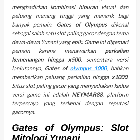
menghadirkan kombinasi hiburan visual dan
peluang menang tinggi yang menarik bagi
banyak pemain.
Gates of Olympus
dikenal
sebagai salah satu slot paling gacor dengan tema
dewa-dewa Yunani yang epik. Game ini digemari
pemain karena menawarkan
perkalian
kemenangan hingga x500
, sementara versi
lanjutannya,
Gates of
olympus 1000
, bahkan
memberikan peluang perkalian hingga
x1000
.
Situs slot paling gacor yang menyediakan kedua
versi game ini adalah
NEYMAR88
, platform
terpercaya yang terkenal dengan reputasi
gacornya.
Gates of Olympus: Slot
Mitologi Yunani