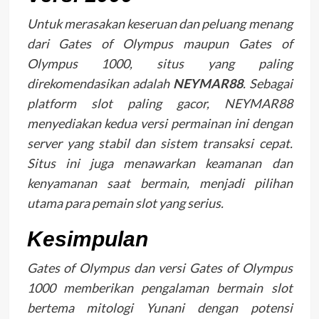
Untuk merasakan keseruan dan peluang menang
dari Gates of Olympus maupun Gates of
Olympus 1000, situs yang paling
direkomendasikan adalah
NEYMAR88
. Sebagai
platform slot paling gacor, NEYMAR88
menyediakan kedua versi permainan ini dengan
server yang stabil dan sistem transaksi cepat.
Situs ini juga menawarkan keamanan dan
kenyamanan saat bermain, menjadi pilihan
utama para pemain slot yang serius.
Kesimpulan
Gates of Olympus dan versi Gates of Olympus
1000 memberikan pengalaman bermain slot
bertema mitologi Yunani dengan potensi