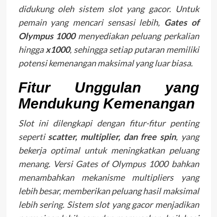
didukung oleh sistem slot yang gacor. Untuk
pemain yang mencari sensasi lebih,
Gates of
Olympus 1000
menyediakan peluang perkalian
hingga
x1000
, sehingga setiap putaran memiliki
potensi kemenangan maksimal yang luar biasa.
Fitur Unggulan yang
Mendukung Kemenangan
Slot ini dilengkapi dengan fitur-fitur penting
seperti
scatter, multiplier, dan free spin
, yang
bekerja optimal untuk meningkatkan peluang
menang. Versi Gates of Olympus 1000 bahkan
menambahkan mekanisme multipliers yang
lebih besar, memberikan peluang hasil maksimal
lebih sering. Sistem slot yang gacor menjadikan