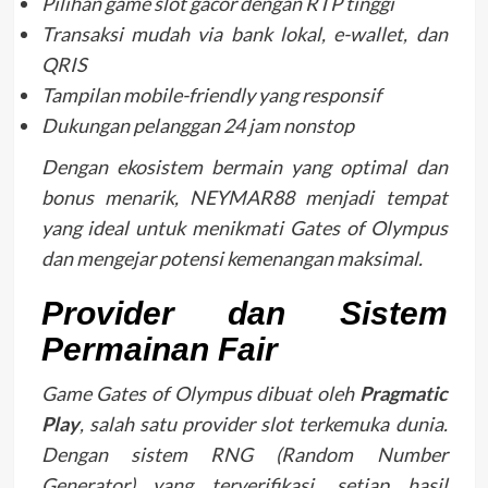
Pilihan game slot gacor dengan RTP tinggi
Transaksi mudah via bank lokal, e-wallet, dan
QRIS
Tampilan mobile-friendly yang responsif
Dukungan pelanggan 24 jam nonstop
Dengan ekosistem bermain yang optimal dan
bonus menarik, NEYMAR88 menjadi tempat
yang ideal untuk menikmati Gates of Olympus
dan mengejar potensi kemenangan maksimal.
Provider dan Sistem
Permainan Fair
Game Gates of Olympus dibuat oleh
Pragmatic
Play
, salah satu provider slot terkemuka dunia.
Dengan sistem RNG (Random Number
Generator) yang terverifikasi, setiap hasil