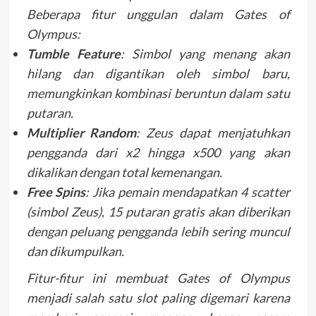
Beberapa fitur unggulan dalam Gates of
Olympus:
Tumble Feature
: Simbol yang menang akan
hilang dan digantikan oleh simbol baru,
memungkinkan kombinasi beruntun dalam satu
putaran.
Multiplier Random
: Zeus dapat menjatuhkan
pengganda dari x2 hingga x500 yang akan
dikalikan dengan total kemenangan.
Free Spins
: Jika pemain mendapatkan 4 scatter
(simbol Zeus), 15 putaran gratis akan diberikan
dengan peluang pengganda lebih sering muncul
dan dikumpulkan.
Fitur-fitur ini membuat Gates of Olympus
menjadi salah satu slot paling digemari karena