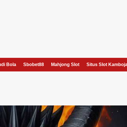
udi Bola
Sbobet88
Mahjong Slot
Situs Slot Kamboj