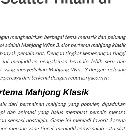
ngan menghadirkan berbagai tema menarik dan peluang
ol adalah
Mahjong Wins 3
, slot bertema
mahjong klasik
 banyak pemain slot. Dengan tingkat kemenangan tinggi
 ini menjadikan pengalaman bermain lebih seru dan
t
yang menyediakan Mahjong Wins 3 dengan peluang
 terpercaya dan terkenal dengan reputasi gacornya.
ertema Mahjong Klasik
ik dari permainan mahjong yang populer, dipadukan
rapi dan animasi yang halus membuat pemain merasa
n sensasi nostalgia. Game ini menjadi favorit karena
ng menang yang tinggi, menjadikannya salah satu slot