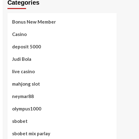
Categories
Bonus New Member
Casino
deposit 5000
Judi Bola
live casino
mahjong slot
neymar88
olympus1000
sbobet
sbobet mix parlay