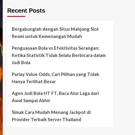
Recent Posts
Bergabunglah dengan Situs Mahjong Slot
Resmi untuk Kemenangan Mudah
Penguasaan Bola vs Efektivitas Serangan:
Ketika Statistik Tidak Selalu Berbicara dalam
Judi Bola
Parlay Value Odds, Cari Pilihan yang Tidak
Hanya Terlihat Besar
Agen Judi Bola HT FT, Baca Alur Laga dari
Awal Sampai Akhir
Simak Cara Mudah Menang Jackpot di
Provider Terbaik Server Thailand