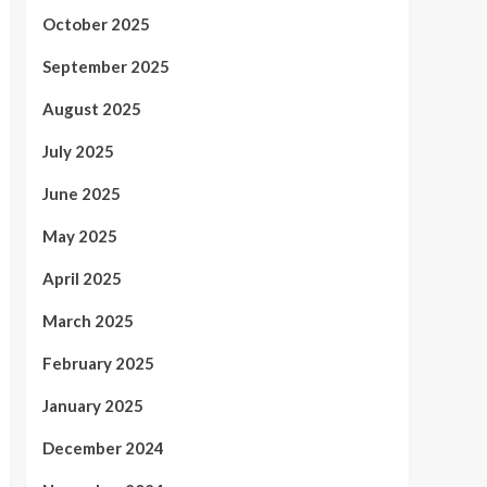
October 2025
September 2025
August 2025
July 2025
June 2025
May 2025
April 2025
March 2025
February 2025
January 2025
December 2024