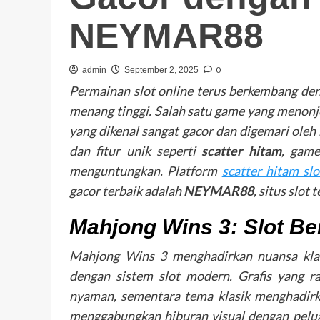
NEYMAR88
0
admin
September 2, 2025
Permainan slot online terus berkembang de
menang tinggi. Salah satu game yang menonj
yang dikenal sangat gacor dan digemari oleh
dan fitur unik seperti
scatter hitam
, game
menguntungkan. Platform
scatter hitam slo
gacor terbaik adalah
NEYMAR88
, situs slot
Mahjong Wins 3: Slot B
Mahjong Wins 3 menghadirkan nuansa klas
dengan sistem slot modern. Grafis yang 
nyaman, sementara tema klasik menghadirka
menggabungkan hiburan visual dengan pelua