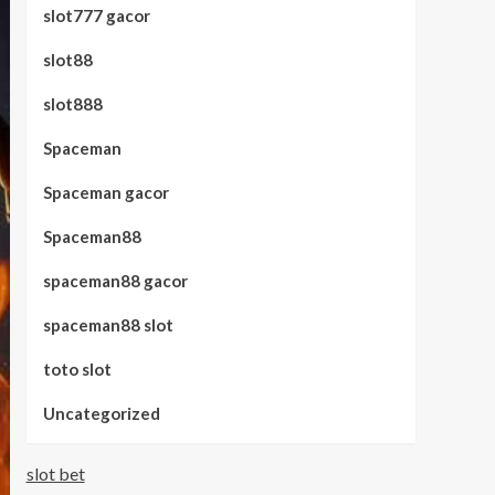
slot777 gacor
slot88
slot888
Spaceman
Spaceman gacor
Spaceman88
spaceman88 gacor
spaceman88 slot
toto slot
Uncategorized
slot bet