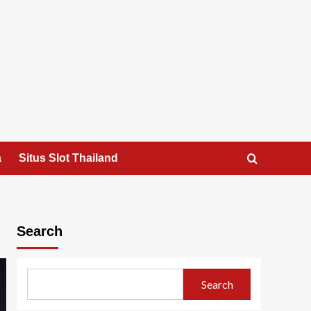
a
Situs Slot Thailand
Search
Search