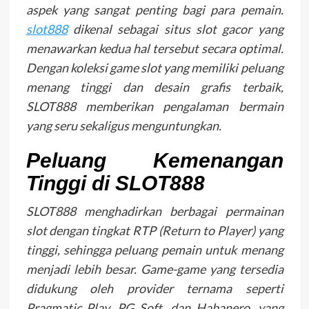
aspek yang sangat penting bagi para pemain.
slot888
dikenal sebagai situs slot gacor yang
menawarkan kedua hal tersebut secara optimal.
Dengan koleksi game slot yang memiliki peluang
menang tinggi dan desain grafis terbaik,
SLOT888 memberikan pengalaman bermain
yang seru sekaligus menguntungkan.
Peluang Kemenangan
Tinggi di SLOT888
SLOT888 menghadirkan berbagai permainan
slot dengan tingkat RTP (Return to Player) yang
tinggi, sehingga peluang pemain untuk menang
menjadi lebih besar. Game-game yang tersedia
didukung oleh provider ternama seperti
Pragmatic Play, PG Soft, dan Habanero, yang