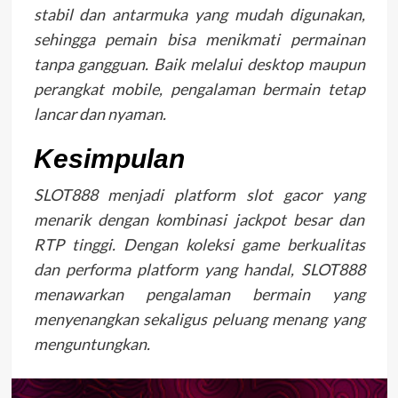
stabil dan antarmuka yang mudah digunakan,
sehingga pemain bisa menikmati permainan
tanpa gangguan. Baik melalui desktop maupun
perangkat mobile, pengalaman bermain tetap
lancar dan nyaman.
Kesimpulan
SLOT888 menjadi platform slot gacor yang
menarik dengan kombinasi jackpot besar dan
RTP tinggi. Dengan koleksi game berkualitas
dan performa platform yang handal, SLOT888
menawarkan pengalaman bermain yang
menyenangkan sekaligus peluang menang yang
menguntungkan.