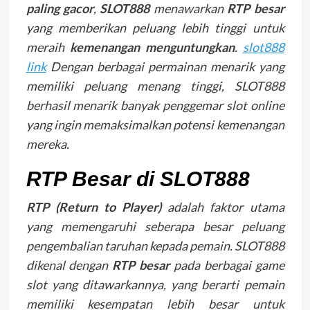
paling gacor
,
SLOT888
menawarkan
RTP besar
yang memberikan peluang lebih tinggi untuk
meraih
kemenangan menguntungkan
.
slot888
link
Dengan berbagai permainan menarik yang
memiliki peluang menang tinggi, SLOT888
berhasil menarik banyak penggemar slot online
yang ingin memaksimalkan potensi kemenangan
mereka.
RTP Besar di SLOT888
RTP (Return to Player)
adalah faktor utama
yang memengaruhi seberapa besar peluang
pengembalian taruhan kepada pemain. SLOT888
dikenal dengan
RTP besar
pada berbagai game
slot yang ditawarkannya, yang berarti pemain
memiliki kesempatan lebih besar untuk