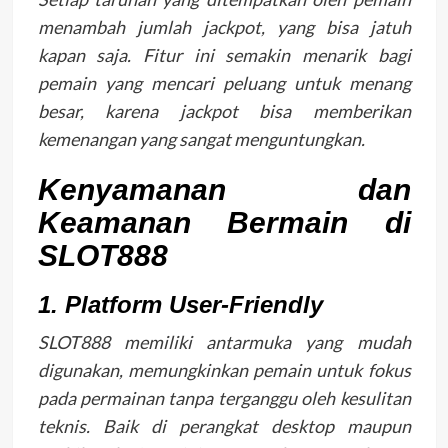
menambah jumlah jackpot, yang bisa jatuh
kapan saja. Fitur ini semakin menarik bagi
pemain yang mencari peluang untuk menang
besar, karena jackpot bisa memberikan
kemenangan yang sangat menguntungkan.
Kenyamanan dan
Keamanan Bermain di
SLOT888
1.
Platform User-Friendly
SLOT888 memiliki antarmuka yang mudah
digunakan, memungkinkan pemain untuk fokus
pada permainan tanpa terganggu oleh kesulitan
teknis. Baik di perangkat desktop maupun