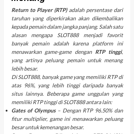
Return to Player (RTP)
adalah persentase dari
taruhan yang diperkirakan akan dikembalikan
kepada pemain dalam jangka panjang. Salah satu
alasan mengapa SLOT888 menjadi favorit
banyak pemain adalah karena platform ini
menawarkan game-game dengan
RTP tinggi
,
yang artinya peluang pemain untuk menang
lebih besar.
Di SLOT888, banyak game yang memiliki RTP di
atas 96%, yang lebih tinggi daripada banyak
situs lainnya. Beberapa game unggulan yang
memiliki RTP tinggi di SLOT888 antara lain:
Gates of Olympus
– Dengan RTP 96.50% dan
fitur multiplier, game ini menawarkan peluang
besar untuk kemenangan besar.