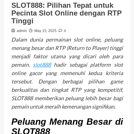
SLOT888: Pilihan Tepat untuk
Pecinta Slot Online dengan RTP
Tinggi
0
admin
May 15, 2025
Dalam dunia permainan slot online, peluang
menang besar dan RTP (Return to Player) tinggi
menjadi faktor utama yang dicari oleh para
pemain.
slot888
hadir sebagai platform slot
online gacor yang memenuhi kedua kriteria
tersebut. Dengan berbagai pilihan game
berkualitas dan tingkat RTP yang kompetitif,
SLOT888 memberikan peluang lebih besar bagi
pemain untuk meraih kemenangan signifikan.
Peluang Menang Besar di
SLOT888