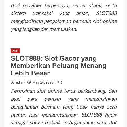
dari provider terpercaya, server stabil, serta
sistem transaksi yang aman, SLOT888
menghadirkan pengalaman bermain slot online
yang lengkap dan memuaskan.
Slot
SLOT888: Slot Gacor yang
Memberikan Peluang Menang
Lebih Besar
0
admin
May 14, 2025
Permainan slot online terus berkembang, dan
bagi para pemain yang menginginkan
pengalaman bermain yang tidak hanya seru
namun juga menguntungkan,
SLOT888
hadir
sebagai solusi terbaik. Sebagai salah satu
slot