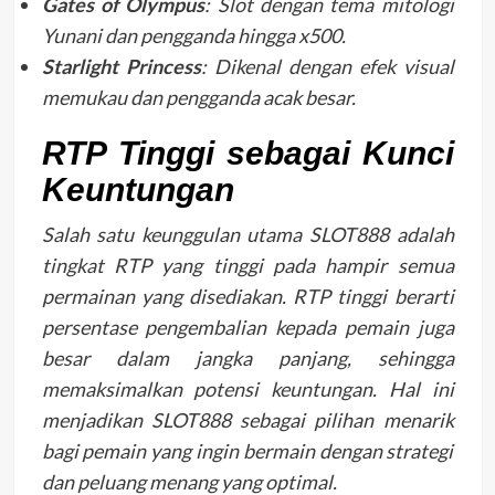
Gates of Olympus
: Slot dengan tema mitologi
Yunani dan pengganda hingga x500.
Starlight Princess
: Dikenal dengan efek visual
memukau dan pengganda acak besar.
RTP Tinggi sebagai Kunci
Keuntungan
Salah satu keunggulan utama SLOT888 adalah
tingkat RTP yang tinggi pada hampir semua
permainan yang disediakan. RTP tinggi berarti
persentase pengembalian kepada pemain juga
besar dalam jangka panjang, sehingga
memaksimalkan potensi keuntungan. Hal ini
menjadikan SLOT888 sebagai pilihan menarik
bagi pemain yang ingin bermain dengan strategi
dan peluang menang yang optimal.