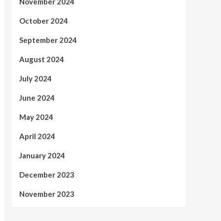
November 2024
October 2024
September 2024
August 2024
July 2024
June 2024
May 2024
April 2024
January 2024
December 2023
November 2023