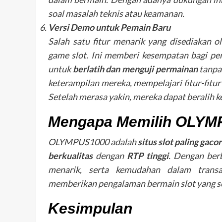
soal masalah teknis atau keamanan.
Versi Demo untuk Pemain Baru
Salah satu fitur menarik yang disediaka
game slot. Ini memberi kesempatan bagi p
untuk
berlatih dan menguji permainan
tanpa
keterampilan mereka, mempelajari fitur-fitu
Setelah merasa yakin, mereka dapat beralih ke
Mengapa Memilih OLYM
OLYMPUS1000 adalah
situs slot paling gacor
berkualitas
dengan
RTP tinggi
. Dengan ber
menarik, serta kemudahan dalam tran
memberikan pengalaman bermain slot yang 
Kesimpulan