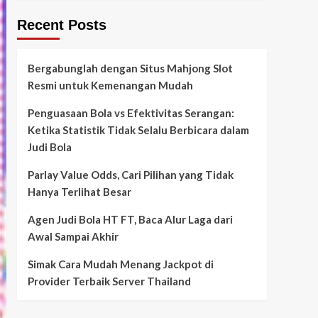
Recent Posts
Bergabunglah dengan Situs Mahjong Slot
Resmi untuk Kemenangan Mudah
Penguasaan Bola vs Efektivitas Serangan:
Ketika Statistik Tidak Selalu Berbicara dalam
Judi Bola
Parlay Value Odds, Cari Pilihan yang Tidak
Hanya Terlihat Besar
Agen Judi Bola HT FT, Baca Alur Laga dari
Awal Sampai Akhir
Simak Cara Mudah Menang Jackpot di
Provider Terbaik Server Thailand