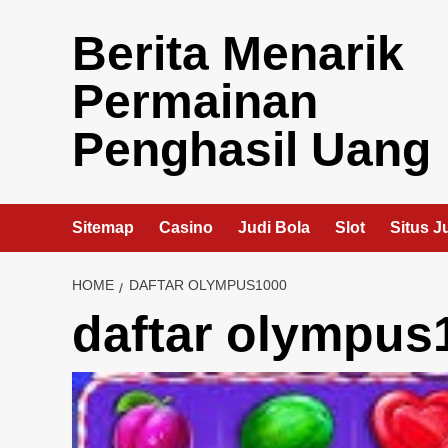
Skip
to
Berita Menarik
content
Permainan
Penghasil Uang
Sitemap
Casino
Judi Bola
Slot
Situs J
HOME
DAFTAR OLYMPUS1000
daftar olympus