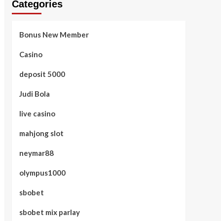
Categories
Bonus New Member
Casino
deposit 5000
Judi Bola
live casino
mahjong slot
neymar88
olympus1000
sbobet
sbobet mix parlay