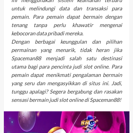
untuk melindungi data dan transaksi para
pemain. Para pemain dapat bermain dengan
tenang tanpa perlu khawatir mengenai
kebocoran data pribadi mereka.
Dengan berbagai keunggulan dan pilihan
permainan yang menarik, tidak heran jika
Spaceman88 menjadi salah satu destinasi
utama bagi para pencinta judi slot online. Para
pemain dapat menikmati pengalaman bermain
yang seru dan mengasyikkan di situs ini. Jadi,
tunggu apalagi? Segera bergabung dan rasakan
sensasi bermain judi slot online di Spaceman88!