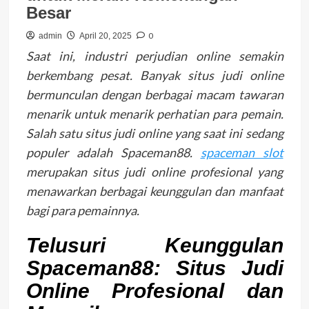
Besar
0
admin
April 20, 2025
Saat ini, industri perjudian online semakin
berkembang pesat. Banyak situs judi online
bermunculan dengan berbagai macam tawaran
menarik untuk menarik perhatian para pemain.
Salah satu situs judi online yang saat ini sedang
populer adalah Spaceman88.
spaceman slot
merupakan situs judi online profesional yang
menawarkan berbagai keunggulan dan manfaat
bagi para pemainnya.
Telusuri Keunggulan
Spaceman88: Situs Judi
Online Profesional dan