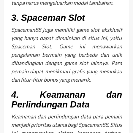
tanpa harus mengeluarkan modal tambahan.
3. Spaceman Slot
Spaceman88 juga memiliki game slot eksklusif
yang hanya dapat dimainkan di situs ini, yaitu
Spaceman Slot. Game ini menawarkan
pengalaman bermain yang berbeda dan unik
dibandingkan dengan game slot lainnya. Para
pemain dapat menikmati grafis yang memukau
dan fitur-fitur bonus yang menarik.
4. Keamanan dan
Perlindungan Data
Keamanan dan perlindungan data para pemain
menjadi prioritas utama bagi Spaceman88. Situs
ini menggunakan sistem keamanan terbaru