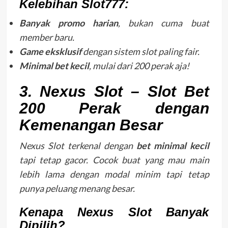
Kelebihan Slot777:
Banyak promo harian
, bukan cuma buat
member baru.
Game eksklusif
dengan sistem slot paling fair.
Minimal bet kecil
, mulai dari 200 perak aja!
3. Nexus Slot – Slot Bet
200 Perak dengan
Kemenangan Besar
Nexus Slot terkenal dengan
bet minimal kecil
tapi tetap gacor. Cocok buat yang mau main
lebih lama dengan modal minim tapi tetap
punya peluang menang besar.
Kenapa Nexus Slot Banyak
Dipilih?