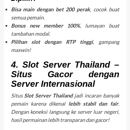
Bisa main dengan bet 200 perak
, cocok buat
semua pemain.
Bonus new member 100%
, lumayan buat
tambahan modal.
Pilihan slot dengan RTP tinggi
, gampang
maxwin!
4. Slot Server Thailand –
Situs Gacor dengan
Server Internasional
Situs
Slot Server Thailand
jadi incaran banyak
pemain karena dikenal
lebih stabil dan fair
.
Dengan koneksi langsung ke server luar negeri,
hasil permainan lebih transparan dan gacor!