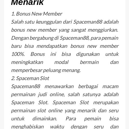
Menarik
1. Bonus New Member
Salah satu keunggulan dari Spaceman88 adalah
bonus new member yang sangat menggiurkan.
Dengan bergabung di Spaceman88, para pemain
baru bisa mendapatkan bonus new member
100%. Bonus ini bisa digunakan untuk
meningkatkan modal bermain dan
memperbesar peluang menang.
2. Spaceman Slot
Spaceman88 menawarkan berbagai macam
permainan judi online, salah satunya adalah
Spaceman Slot. Spaceman Slot merupakan
permainan slot online yang menarik dan seru
untuk dimainkan. Para pemain bisa
menghabiskan waktu dengan seru dan