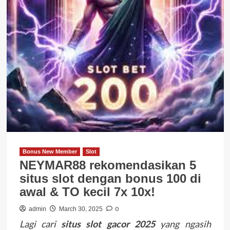
Bonus New Member
Slot
NEYMAR88 rekomendasikan 5
situs slot dengan bonus 100 di
awal & TO kecil 7x 10x!
0
admin
March 30, 2025
Lagi cari
situs slot gacor 2025
yang ngasih