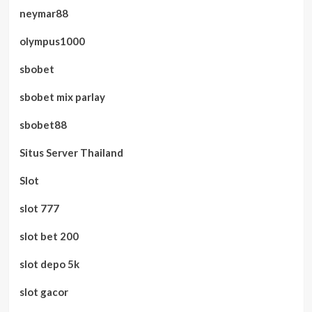
neymar88
olympus1000
sbobet
sbobet mix parlay
sbobet88
Situs Server Thailand
Slot
slot 777
slot bet 200
slot depo 5k
slot gacor