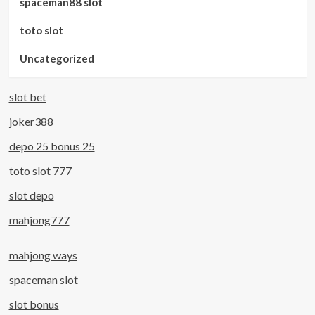
spaceman88 slot
toto slot
Uncategorized
slot bet
joker388
depo 25 bonus 25
toto slot 777
slot depo
mahjong777
mahjong ways
spaceman slot
slot bonus