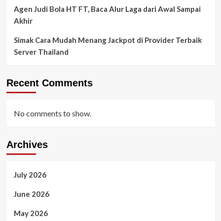
Agen Judi Bola HT FT, Baca Alur Laga dari Awal Sampai
Akhir
Simak Cara Mudah Menang Jackpot di Provider Terbaik
Server Thailand
Recent Comments
No comments to show.
Archives
July 2026
June 2026
May 2026