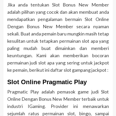
Jika anda tentukan Slot Bonus New Member
adalah pilihan yang cocok dan akan membuat anda
mendapatkan pengalaman bermain Slot Online
Dengan Bonus New Member secara nyaman
sekali. Buat anda pemain baru mungkin masih tetap
kesulitan untuk tetapkan permainan slot apa yang
paling mudah buat dimainkan dan memberi
keuntungan. Kami akan memberikan bocoran
permainan judi slot apa yang sering untuk jackpot
ke pemain, berikut ini daftar slot gampang jackpot :
Slot Online Pragmatic Play
Pragmatic Play adalah pemasok game judi Slot
Online Dengan Bonus New Member terbaik untuk
industri IGaming. Provider ini menawarkan
sejumlah ratus permainan slot, bingo, sampai