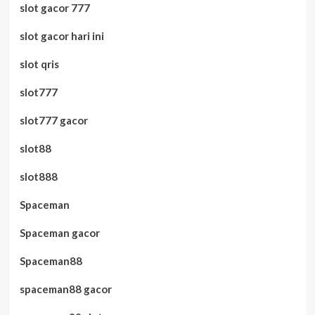
slot gacor 777
slot gacor hari ini
slot qris
slot777
slot777 gacor
slot88
slot888
Spaceman
Spaceman gacor
Spaceman88
spaceman88 gacor