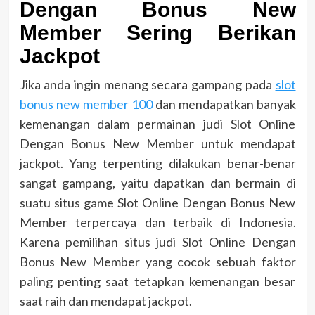
Dengan Bonus New
Member Sering Berikan
Jackpot
Jika anda ingin menang secara gampang pada
slot
bonus new member 100
dan mendapatkan banyak
kemenangan dalam permainan judi Slot Online
Dengan Bonus New Member untuk mendapat
jackpot. Yang terpenting dilakukan benar-benar
sangat gampang, yaitu dapatkan dan bermain di
suatu situs game Slot Online Dengan Bonus New
Member terpercaya dan terbaik di Indonesia.
Karena pemilihan situs judi Slot Online Dengan
Bonus New Member yang cocok sebuah faktor
paling penting saat tetapkan kemenangan besar
saat raih dan mendapat jackpot.