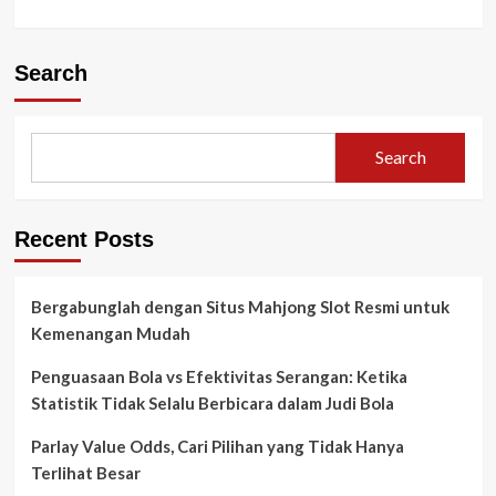
Search
Search
Recent Posts
Bergabunglah dengan Situs Mahjong Slot Resmi untuk
Kemenangan Mudah
Penguasaan Bola vs Efektivitas Serangan: Ketika
Statistik Tidak Selalu Berbicara dalam Judi Bola
Parlay Value Odds, Cari Pilihan yang Tidak Hanya
Terlihat Besar