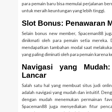
para pemain baru bisa memulai perjalanan be
untuk meraih keuntungan yang lebih tinggi.
Slot Bonus: Penawaran M
Selain bonus new member, Spaceman88 jug
dinikmati oleh para pemain setia mereka.
mendapatkan tambahan modal saat melakukan de
yang paling diminati oleh para pemain karena
Navigasi yang Mudah
Lancar
Salah satu hal yang membuat situs judi onl
adalah navigasi yang mudah dan intuitif. Den
dengan mudah menemukan permainan favori
Spaceman88 juga menyediakan fitur penc