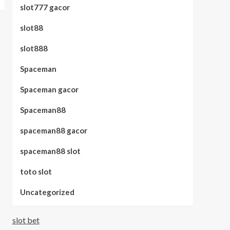
slot777 gacor
slot88
slot888
Spaceman
Spaceman gacor
Spaceman88
spaceman88 gacor
spaceman88 slot
toto slot
Uncategorized
slot bet