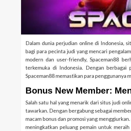
Dalam dunia perjudian online di Indonesia, si
bagi para pecinta judi yang mencari pengal
modern dan user-friendly, Spaceman88 berhas
terkemuka di Indonesia. Dengan berbagai
Spaceman88 memastikan para penggunanya mera
Bonus New Member: Mena
Salah satu hal yang menarik dari situs judi
tawarkan. Dengan bergabung sebagai member ba
macam bonus dan promosi yang menggiurkan. 
meningkatkan peluang pemain untuk merai