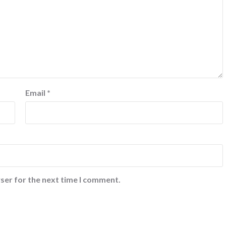
Email
*
ser for the next time I comment.