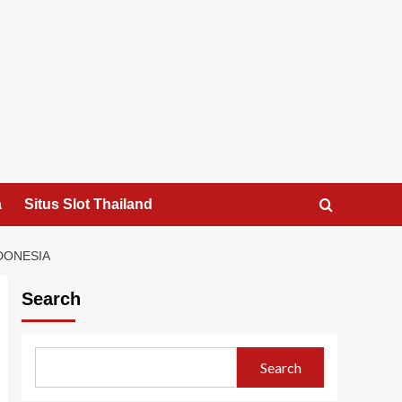
a
Situs Slot Thailand
DONESIA
Search
Search