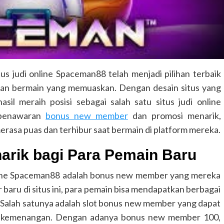
tus judi online Spaceman88 telah menjadi pilihan terbaik
aman bermain yang memuaskan. Dengan desain situs yang
il meraih posisi sebagai salah satu situs judi online
 penawaran
bonus new member
dan promosi menarik,
sa puas dan terhibur saat bermain di platform mereka.
rik bagi Para Pemain Baru
 online Spaceman88 adalah bonus new member yang mereka
ru di situs ini, para pemain bisa mendapatkan berbagai
Salah satunya adalah slot bonus new member yang dapat
h kemenangan. Dengan adanya bonus new member 100,