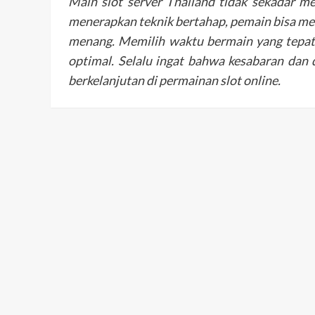
Main slot server Thailand tidak sekadar 
menerapkan teknik bertahap, pemain bisa m
menang. Memilih waktu bermain yang tepat 
optimal. Selalu ingat bahwa kesabaran dan
berkelanjutan di permainan slot online.