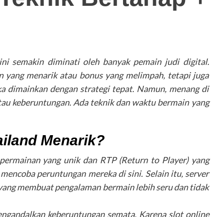
ini semakin diminati oleh banyak pemain judi digital.
n yang menarik atau bonus yang melimpah, tetapi juga
ka dimainkan dengan strategi tepat. Namun, menang di
tau keberuntungan. Ada teknik dan waktu bermain yang
ailand Menarik?
i permainan yang unik dan RTP (Return to Player) yang
 mencoba peruntungan mereka di sini. Selain itu, server
yang membuat pengalaman bermain lebih seru dan tidak
engandalkan keberuntungan semata. Karena slot online