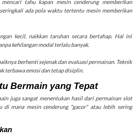
k mencari tahu kapan mesin cenderung memberikan
seringkali ada pola waktu tertentu mesin memberikan
an kecil, naikkan taruhan secara bertahap. Hal ini
pa kehilangan modal terlalu banyak.
baiknya berhenti sejenak dan evaluasi permainan. Teknik
k terbawa emosi dan tetap disiplin.
tu Bermain yang Tepat
ain juga sangat menentukan hasil dari permainan slot
u di mana mesin cenderung "gacor" atau lebih sering
ikan