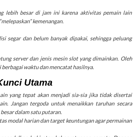
lebih besar di jam ini karena aktivitas pemain lain
g “melepaskan” kemenangan.
isi segar dan belum banyak dipakai, sehingga peluang
tung server dan jenis mesin slot yang dimainkan. Oleh
i berbagai waktu dan mencatat hasilnya.
 Kunci Utama
n yang tepat akan menjadi sia-sia jika tidak disertai
ain. Jangan tergoda untuk menaikkan taruhan secara
 besar dalam satu putaran.
atas modal harian dan target keuntungan agar permainan