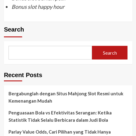
Bonus slot happy hour
Search
Search
Recent Posts
Bergabunglah dengan Situs Mahjong Slot Resmi untuk
Kemenangan Mudah
Penguasaan Bola vs Efektivitas Serangan: Ketika
Statistik Tidak Selalu Berbicara dalam Judi Bola
Parlay Value Odds, Cari Pilihan yang Tidak Hanya