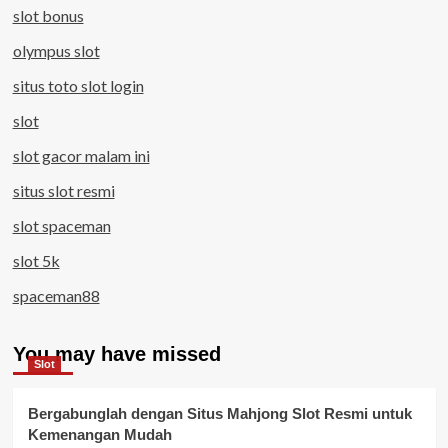
slot bonus
olympus slot
situs toto slot login
slot
slot gacor malam ini
situs slot resmi
slot spaceman
slot 5k
spaceman88
You may have missed
Slot
Bergabunglah dengan Situs Mahjong Slot Resmi untuk
Kemenangan Mudah