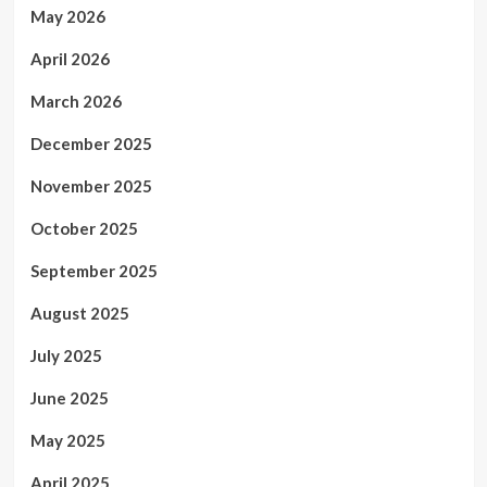
May 2026
April 2026
March 2026
December 2025
November 2025
October 2025
September 2025
August 2025
July 2025
June 2025
May 2025
April 2025