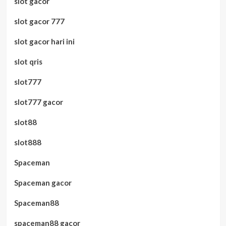
slot gacor
slot gacor 777
slot gacor hari ini
slot qris
slot777
slot777 gacor
slot88
slot888
Spaceman
Spaceman gacor
Spaceman88
spaceman88 gacor