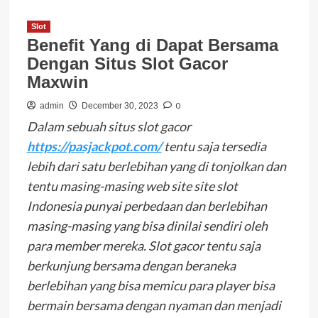
Slot
Benefit Yang di Dapat Bersama
Dengan Situs Slot Gacor
Maxwin
0
admin
December 30, 2023
Dalam sebuah situs slot gacor
https://pasjackpot.com/
tentu saja tersedia
lebih dari satu berlebihan yang di tonjolkan dan
tentu masing-masing web site site slot
Indonesia punyai perbedaan dan berlebihan
masing-masing yang bisa dinilai sendiri oleh
para member mereka. Slot gacor tentu saja
berkunjung bersama dengan beraneka
berlebihan yang bisa memicu para player bisa
bermain bersama dengan nyaman dan menjadi