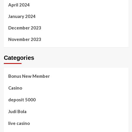
April 2024
January 2024
December 2023
November 2023
Categories
Bonus New Member
Casino
deposit 5000
Judi Bola
live casino