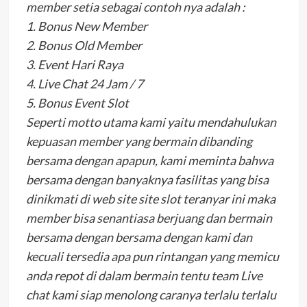
member setia sebagai contoh nya adalah :
1. Bonus New Member
2. Bonus Old Member
3. Event Hari Raya
4. Live Chat 24 Jam / 7
5. Bonus Event Slot
Seperti motto utama kami yaitu mendahulukan
kepuasan member yang bermain dibanding
bersama dengan apapun, kami meminta bahwa
bersama dengan banyaknya fasilitas yang bisa
dinikmati di web site site slot teranyar ini maka
member bisa senantiasa berjuang dan bermain
bersama dengan bersama dengan kami dan
kecuali tersedia apa pun rintangan yang memicu
anda repot di dalam bermain tentu team Live
chat kami siap menolong caranya terlalu terlalu