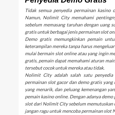
Tidak semua penyedia permainan kasino o
Namun, Nolimit City memahami pentingny
sebelum memasang taruhan dengan uang su
gratis untuk berbagai jenis permainan slot o
Demo gratis memungkinkan pemain untuk
keterampilan mereka tanpa harus mengeluark
mulai bermain slot online atau yang ingin 
gratis, pemain dapat memahami aturan main
tersebut cocok untuk mereka atau tidak.
Nolimit City adalah salah satu penyedia
permainan slot gacor dan demo gratis yang m
yang menarik, dan peluang kemenangan yang 
pemain kasino online. Dengan adanya demo g
slot dari Nolimit City sebelum memutuskan
jangan ragu untuk mencoba permainan slot N