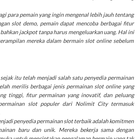
gi para pemain yang ingin mengenal lebih jauh tentang
gan slot demo, pemain dapat mencoba berbagai fitur
n bahkan jackpot tanpa harus mengeluarkan uang. Hal ini
rampilan mereka dalam bermain slot online sebelum
sejak itu telah menjadi salah satu penyedia permainan
lah merilis berbagai jenis permainan slot online yang
ang tinggi, fitur permainan yang inovatif, dan peluang
rmainan slot populer dari Nolimit City termasuk
.
njadi penyedia permainan slot terbaik adalah komitmen
ainan baru dan unik. Mereka bekerja sama dengan
emuka untuk menciptakan pengalaman bermain yang tak