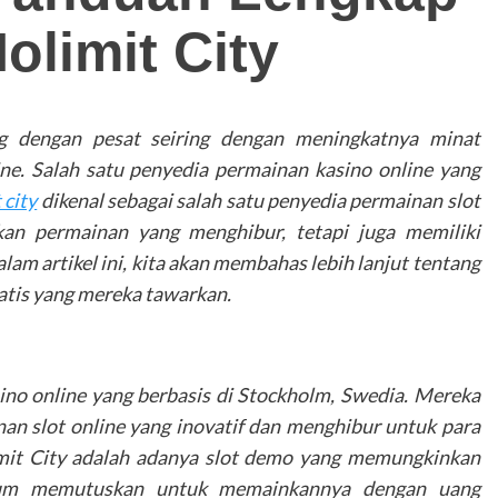
olimit City
ng dengan pesat seiring dengan meningkatnya minat
ne. Salah satu penyedia permainan kasino online yang
 city
dikenal sebagai salah satu penyedia permainan slot
kan permainan yang menghibur, tetapi juga memiliki
alam artikel ini, kita akan membahas lebih lanjut tentang
ratis yang mereka tawarkan.
ino online yang berbasis di Stockholm, Swedia. Mereka
inan slot online yang inovatif dan menghibur untuk para
limit City adalah adanya slot demo yang memungkinkan
lum memutuskan untuk memainkannya dengan uang