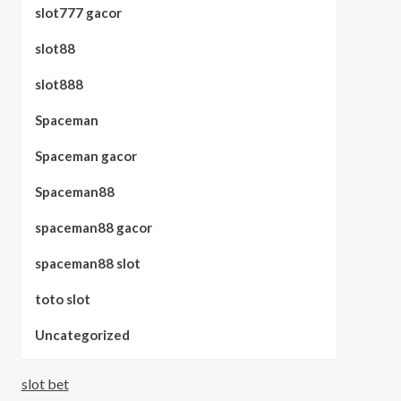
slot777 gacor
slot88
slot888
Spaceman
Spaceman gacor
Spaceman88
spaceman88 gacor
spaceman88 slot
toto slot
Uncategorized
slot bet