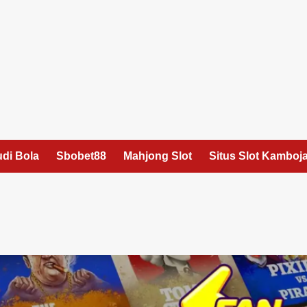
udi Bola
Sbobet88
Mahjong Slot
Situs Slot Kamboj