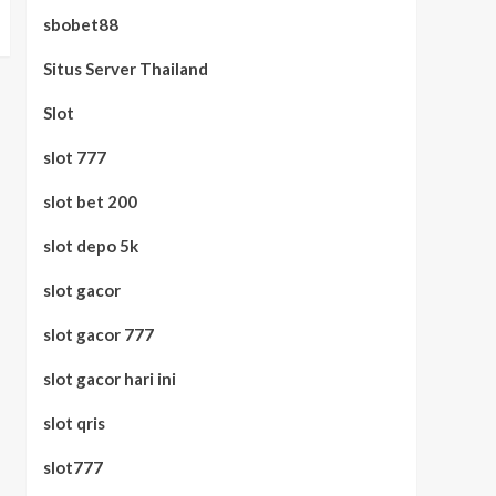
sbobet88
Situs Server Thailand
Slot
slot 777
slot bet 200
slot depo 5k
slot gacor
slot gacor 777
slot gacor hari ini
slot qris
slot777