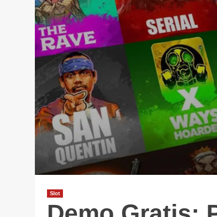
Slot
Demo Gratis: