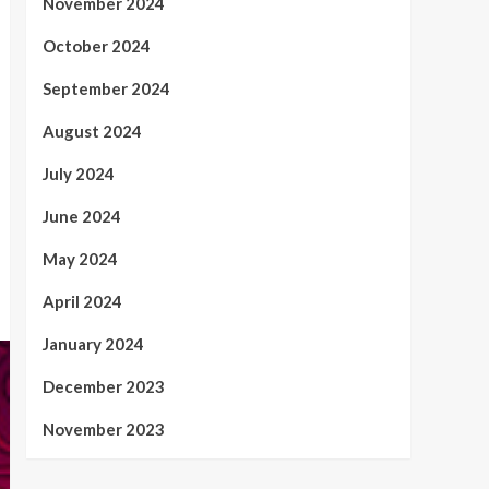
November 2024
October 2024
September 2024
August 2024
July 2024
June 2024
May 2024
April 2024
January 2024
December 2023
November 2023