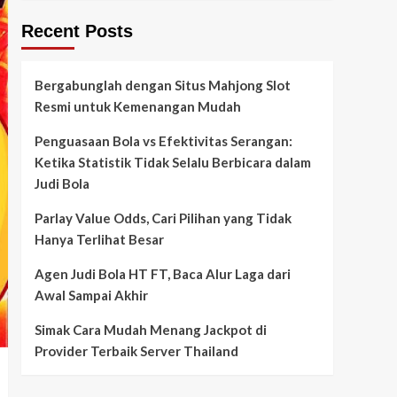
Recent Posts
Bergabunglah dengan Situs Mahjong Slot
Resmi untuk Kemenangan Mudah
Penguasaan Bola vs Efektivitas Serangan:
Ketika Statistik Tidak Selalu Berbicara dalam
Judi Bola
Parlay Value Odds, Cari Pilihan yang Tidak
Hanya Terlihat Besar
Agen Judi Bola HT FT, Baca Alur Laga dari
Awal Sampai Akhir
Simak Cara Mudah Menang Jackpot di
Provider Terbaik Server Thailand