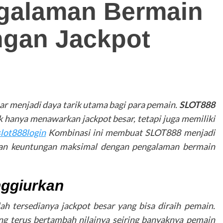
galaman Bermain
ngan Jackpot
ar menjadi daya tarik utama bagi para pemain.
SLOT888
ak hanya menawarkan jackpot besar, tetapi juga memiliki
slot888login
Kombinasi ini membuat SLOT888 menjadi
nkan keuntungan maksimal dengan pengalaman bermain
nggiurkan
h tersedianya jackpot besar yang bisa diraih pemain.
ang terus bertambah nilainya seiring banyaknya pemain