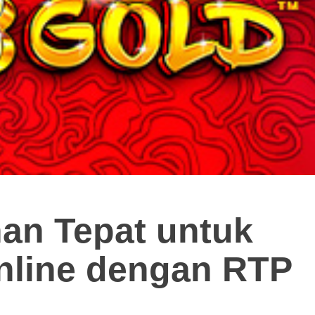
han Tepat untuk
Online dengan RTP