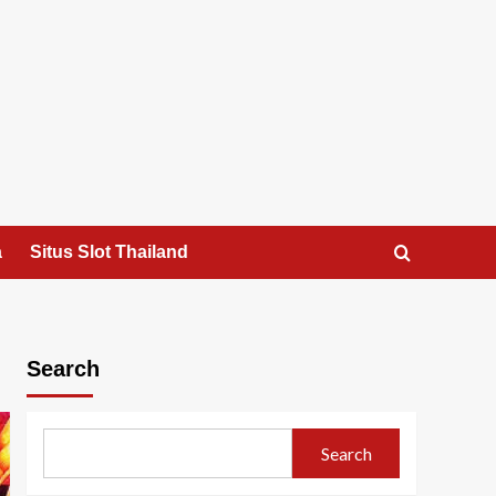
a
Situs Slot Thailand
Search
Search