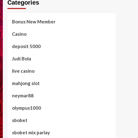
Categories
Bonus New Member
Casino
deposit 5000
Judi Bola
live casino
mahjong slot
neymar88
olympus1000
sbobet
sbobet mix parlay