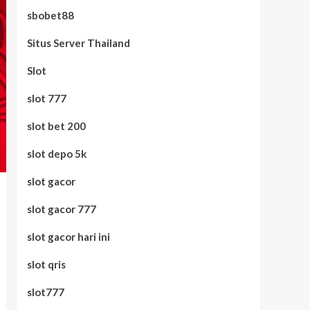
sbobet88
Situs Server Thailand
Slot
slot 777
slot bet 200
slot depo 5k
slot gacor
slot gacor 777
slot gacor hari ini
slot qris
slot777