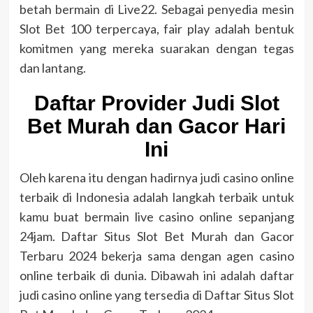
betah bermain di Live22. Sebagai penyedia mesin
Slot Bet 100 terpercaya, fair play adalah bentuk
komitmen yang mereka suarakan dengan tegas
dan lantang.
Daftar Provider Judi Slot
Bet Murah dan Gacor Hari
Ini
Oleh karena itu dengan hadirnya judi casino online
terbaik di Indonesia adalah langkah terbaik untuk
kamu buat bermain live casino online sepanjang
24jam. Daftar Situs Slot Bet Murah dan Gacor
Terbaru 2024 bekerja sama dengan agen casino
online terbaik di dunia. Dibawah ini adalah daftar
judi casino online yang tersedia di Daftar Situs Slot