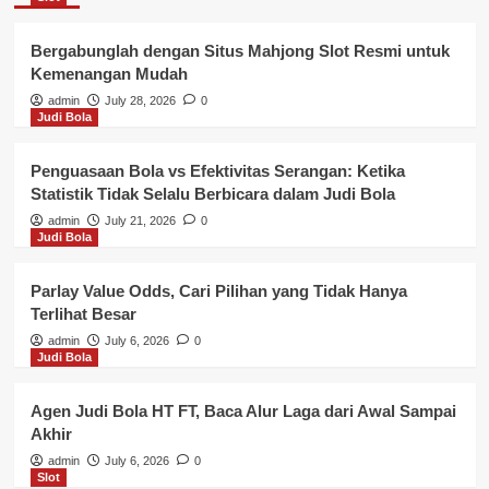
Bergabunglah dengan Situs Mahjong Slot Resmi untuk
Kemenangan Mudah
admin
July 28, 2026
0
Judi Bola
Penguasaan Bola vs Efektivitas Serangan: Ketika
Statistik Tidak Selalu Berbicara dalam Judi Bola
admin
July 21, 2026
0
Judi Bola
Parlay Value Odds, Cari Pilihan yang Tidak Hanya
Terlihat Besar
admin
July 6, 2026
0
Judi Bola
Agen Judi Bola HT FT, Baca Alur Laga dari Awal Sampai
Akhir
admin
July 6, 2026
0
Slot