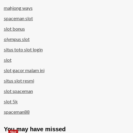
mahjong ways
spaceman slot
slot bonus
olympus slot
situs toto slot login
slot
slot gacor malam ini
situs slot resmi
slot spaceman
slot 5k
spaceman88
You may have missed
Slot