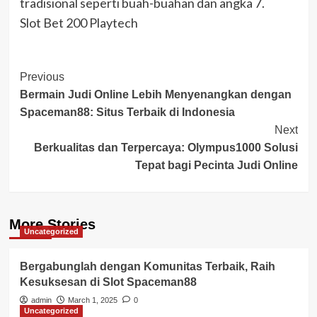
tradisional seperti buah-buahan dan angka 7.
Slot Bet 200 Playtech
Post
Previous
Bermain Judi Online Lebih Menyenangkan dengan
Navigation
Spaceman88: Situs Terbaik di Indonesia
Next
Berkualitas dan Terpercaya: Olympus1000 Solusi
Tepat bagi Pecinta Judi Online
More Stories
Uncategorized
Bergabunglah dengan Komunitas Terbaik, Raih
Kesuksesan di Slot Spaceman88
admin
March 1, 2025
0
Uncategorized