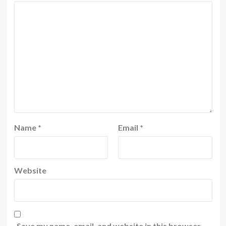
Name
*
Email
*
Website
Save my name, email, and website in this browser