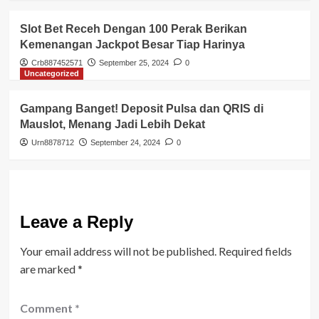
Slot Bet Receh Dengan 100 Perak Berikan
Kemenangan Jackpot Besar Tiap Harinya
Crb887452571
September 25, 2024
0
Uncategorized
Gampang Banget! Deposit Pulsa dan QRIS di
Mauslot, Menang Jadi Lebih Dekat
Urn8878712
September 24, 2024
0
Leave a Reply
Your email address will not be published.
Required fields
are marked
*
Comment
*