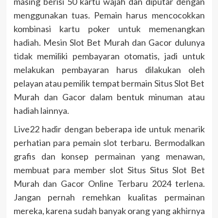
masing berisi 50 kartu wajah dan diputar dengan
menggunakan tuas. Pemain harus mencocokkan
kombinasi kartu poker untuk memenangkan
hadiah. Mesin Slot Bet Murah dan Gacor dulunya
tidak memiliki pembayaran otomatis, jadi untuk
melakukan pembayaran harus dilakukan oleh
pelayan atau pemilik tempat bermain Situs Slot Bet
Murah dan Gacor dalam bentuk minuman atau
hadiah lainnya.
Live22 hadir dengan beberapa ide untuk menarik
perhatian para pemain slot terbaru. Bermodalkan
grafis dan konsep permainan yang menawan,
membuat para member slot Situs Situs Slot Bet
Murah dan Gacor Online Terbaru 2024 terlena.
Jangan pernah remehkan kualitas permainan
mereka, karena sudah banyak orang yang akhirnya