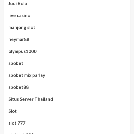
Judi Bola
live casino
mahjong slot
neymar88
olympus1000
sbobet
sbobet mix parlay
sbobet88
Situs Server Thailand
Slot
slot 777