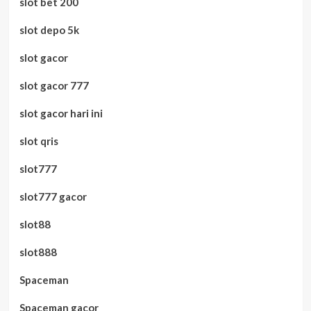
slot bet 200
slot depo 5k
slot gacor
slot gacor 777
slot gacor hari ini
slot qris
slot777
slot777 gacor
slot88
slot888
Spaceman
Spaceman gacor