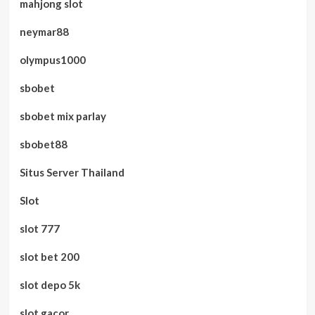
mahjong slot
neymar88
olympus1000
sbobet
sbobet mix parlay
sbobet88
Situs Server Thailand
Slot
slot 777
slot bet 200
slot depo 5k
slot gacor