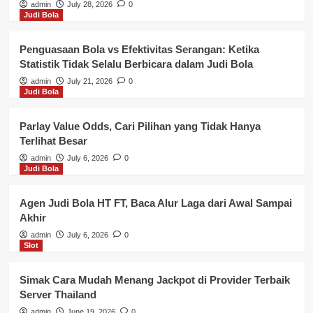
admin
July 28, 2026
0
Judi Bola
Penguasaan Bola vs Efektivitas Serangan: Ketika
Statistik Tidak Selalu Berbicara dalam Judi Bola
admin
July 21, 2026
0
Judi Bola
Parlay Value Odds, Cari Pilihan yang Tidak Hanya
Terlihat Besar
admin
July 6, 2026
0
Judi Bola
Agen Judi Bola HT FT, Baca Alur Laga dari Awal Sampai
Akhir
admin
July 6, 2026
0
Slot
Simak Cara Mudah Menang Jackpot di Provider Terbaik
Server Thailand
admin
June 19, 2026
0