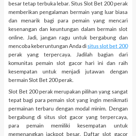
besar tetap terbuka lebar. Situs Slot Bet 200 perak
memberikan pengalaman bermain yang luar biasa
dan menarik bagi para pemain yang mencari
kesenangan dan keuntungan dalam bermain slot
online. Jadi, jangan ragu untuk bergabung dan
mencoba keberuntungan Anda di
situs slot bet 200
perak yang terpercaya. Jadilah bagian dari
komunitas pemain slot gacor hari ini dan raih
kesempatan untuk menjadi jutawan dengan
bermain Slot Bet 200 perak.
Slot Bet 200 perak merupakan pilihan yang sangat
tepat bagi para pemain slot yang ingin menikmati
permainan terbaru dengan modal minim. Dengan
bergabung di situs slot gacor yang terpercaya,
para pemain memiliki kesempatan untuk
memenangkan jackpot besar. Daftar slot gacor