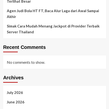
Terlihat Besar
Agen Judi Bola HT FT, Baca Alur Laga dari Awal Sampai
Akhir
Simak Cara Mudah Menang Jackpot di Provider Terbaik
Server Thailand
Recent Comments
No comments to show.
Archives
July 2026
June 2026