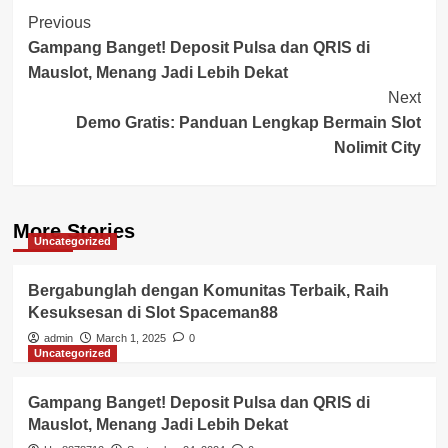
Post
Previous
Gampang Banget! Deposit Pulsa dan QRIS di
Navigation
Mauslot, Menang Jadi Lebih Dekat
Next
Demo Gratis: Panduan Lengkap Bermain Slot
Nolimit City
More Stories
Uncategorized
Bergabunglah dengan Komunitas Terbaik, Raih
Kesuksesan di Slot Spaceman88
admin
March 1, 2025
0
Uncategorized
Gampang Banget! Deposit Pulsa dan QRIS di
Mauslot, Menang Jadi Lebih Dekat