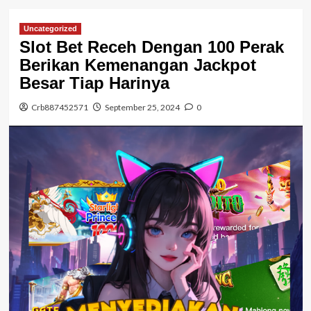
Uncategorized
Slot Bet Receh Dengan 100 Perak
Berikan Kemenangan Jackpot
Besar Tiap Harinya
Crb887452571
September 25, 2024
0