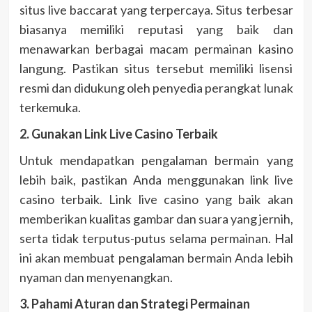
situs live baccarat yang terpercaya. Situs terbesar
biasanya memiliki reputasi yang baik dan
menawarkan berbagai macam permainan kasino
langung. Pastikan situs tersebut memiliki lisensi
resmi dan didukung oleh penyedia perangkat lunak
terkemuka.
2. Gunakan Link Live Casino Terbaik
Untuk mendapatkan pengalaman bermain yang
lebih baik, pastikan Anda menggunakan link live
casino terbaik. Link live casino yang baik akan
memberikan kualitas gambar dan suara yang jernih,
serta tidak terputus-putus selama permainan. Hal
ini akan membuat pengalaman bermain Anda lebih
nyaman dan menyenangkan.
3. Pahami Aturan dan Strategi Permainan