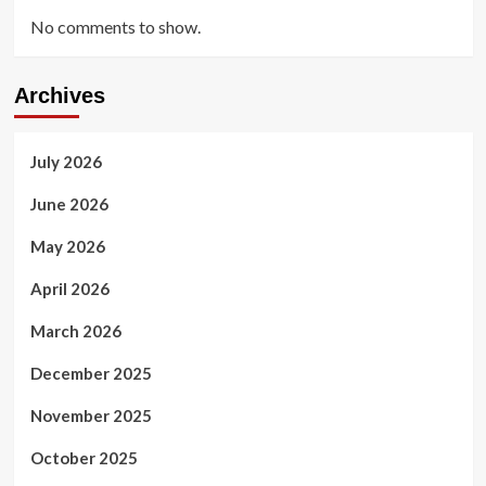
No comments to show.
Archives
July 2026
June 2026
May 2026
April 2026
March 2026
December 2025
November 2025
October 2025