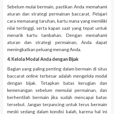
Sebelum mulai bermain, pastikan Anda memahami
aturan dan strategi permainan baccarat. Pelajari
cara memasang taruhan, kartu mana yang memiliki
nilai tertinggi, serta kapan saat yang tepat untuk
menarik kartu tambahan. Dengan memahami
aturan dan strategi permainan, Anda dapat
meningkatkan peluang menang Anda.
4. Kelola Modal Anda dengan Bijak
Bagian yang paling penting dalam bermain di situs
baccarat online terbesar adalah mengelola modal
dengan bijak. Tetapkan batas kerugian dan
kemenangan sebelum memulai permainan, dan
berhentilah bermain jika sudah mencapai batas
tersebut. Jangan terpancing untuk terus bermain
meski sedang dalam kondisi kalah, karena hal ini