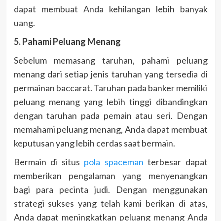
dapat membuat Anda kehilangan lebih banyak
uang.
5. Pahami Peluang Menang
Sebelum memasang taruhan, pahami peluang
menang dari setiap jenis taruhan yang tersedia di
permainan baccarat. Taruhan pada banker memiliki
peluang menang yang lebih tinggi dibandingkan
dengan taruhan pada pemain atau seri. Dengan
memahami peluang menang, Anda dapat membuat
keputusan yang lebih cerdas saat bermain.
Bermain di situs
pola spaceman
terbesar dapat
memberikan pengalaman yang menyenangkan
bagi para pecinta judi. Dengan menggunakan
strategi sukses yang telah kami berikan di atas,
Anda dapat meningkatkan peluang menang Anda