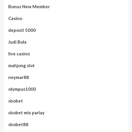
Bonus New Member
Casino
deposit 5000
Judi Bola
live casino
mahjong slot
neymar88
olympus1000
sbobet
sbobet mix parlay
sbobet88