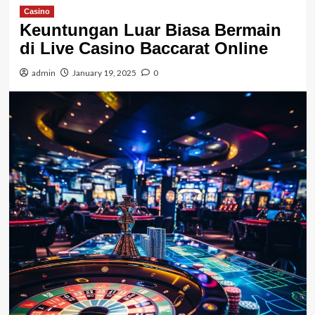
Casino
Keuntungan Luar Biasa Bermain
di Live Casino Baccarat Online
admin
January 19, 2025
0