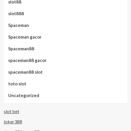
slot88
slot888
Spaceman
Spaceman gacor
Spaceman88
spaceman88 gacor
spaceman88 slot
toto slot
Uncategorized
slot bet
joker388