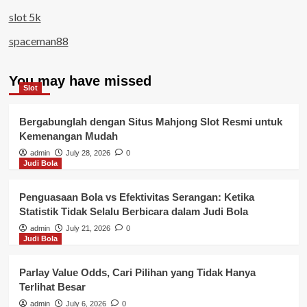
slot 5k
spaceman88
You may have missed
Slot
Bergabunglah dengan Situs Mahjong Slot Resmi untuk
Kemenangan Mudah
admin
July 28, 2026
0
Judi Bola
Penguasaan Bola vs Efektivitas Serangan: Ketika
Statistik Tidak Selalu Berbicara dalam Judi Bola
admin
July 21, 2026
0
Judi Bola
Parlay Value Odds, Cari Pilihan yang Tidak Hanya
Terlihat Besar
admin
July 6, 2026
0