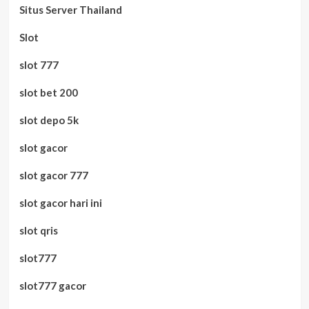
Situs Server Thailand
Slot
slot 777
slot bet 200
slot depo 5k
slot gacor
slot gacor 777
slot gacor hari ini
slot qris
slot777
slot777 gacor