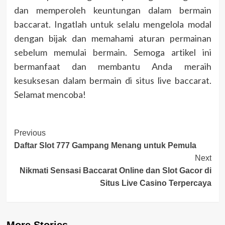
dan memperoleh keuntungan dalam bermain
baccarat. Ingatlah untuk selalu mengelola modal
dengan bijak dan memahami aturan permainan
sebelum memulai bermain. Semoga artikel ini
bermanfaat dan membantu Anda meraih
kesuksesan dalam bermain di situs live baccarat.
Selamat mencoba!
Post
Previous
Daftar Slot 777 Gampang Menang untuk Pemula
Navigation
Next
Nikmati Sensasi Baccarat Online dan Slot Gacor di
Situs Live Casino Terpercaya