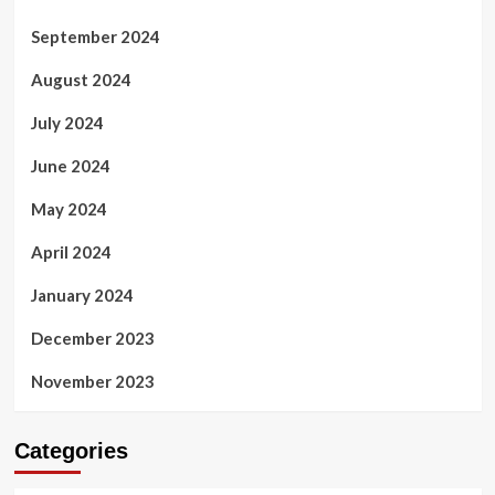
September 2024
August 2024
July 2024
June 2024
May 2024
April 2024
January 2024
December 2023
November 2023
Categories