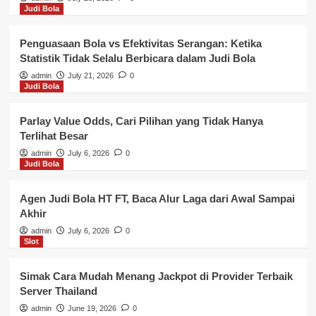
Judi Bola
Penguasaan Bola vs Efektivitas Serangan: Ketika
Statistik Tidak Selalu Berbicara dalam Judi Bola
admin
July 21, 2026
0
Judi Bola
Parlay Value Odds, Cari Pilihan yang Tidak Hanya
Terlihat Besar
admin
July 6, 2026
0
Judi Bola
Agen Judi Bola HT FT, Baca Alur Laga dari Awal Sampai
Akhir
admin
July 6, 2026
0
Slot
Simak Cara Mudah Menang Jackpot di Provider Terbaik
Server Thailand
admin
June 19, 2026
0