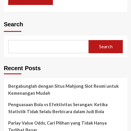
Search
Search
Recent Posts
Bergabunglah dengan Situs Mahjong Slot Resmi untuk
Kemenangan Mudah
Penguasaan Bola vs Efektivitas Serangan: Ketika
Statistik Tidak Selalu Berbicara dalam Judi Bola
Parlay Value Odds, Cari Pilihan yang Tidak Hanya
Terlihat Besar