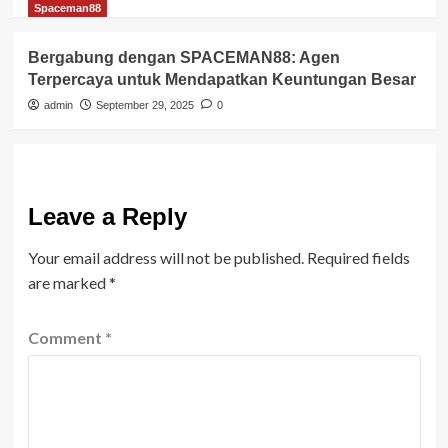
Spaceman88
Bergabung dengan SPACEMAN88: Agen
Terpercaya untuk Mendapatkan Keuntungan Besar
admin
September 29, 2025
0
Leave a Reply
Your email address will not be published.
Required fields
are marked
*
Comment
*