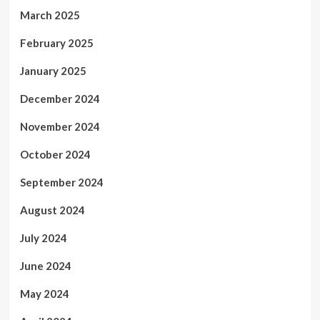
March 2025
February 2025
January 2025
December 2024
November 2024
October 2024
September 2024
August 2024
July 2024
June 2024
May 2024