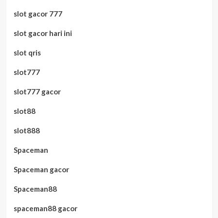
slot gacor 777
slot gacor hari ini
slot qris
slot777
slot777 gacor
slot88
slot888
Spaceman
Spaceman gacor
Spaceman88
spaceman88 gacor