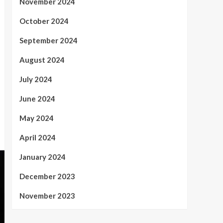
November 2024
October 2024
September 2024
August 2024
July 2024
June 2024
May 2024
April 2024
January 2024
December 2023
November 2023