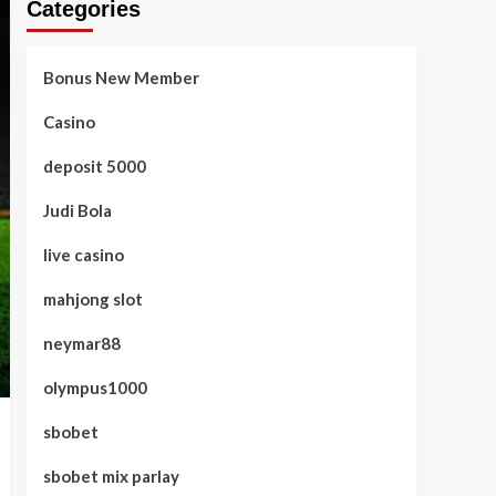
Categories
Bonus New Member
Casino
deposit 5000
Judi Bola
live casino
mahjong slot
neymar88
olympus1000
sbobet
sbobet mix parlay