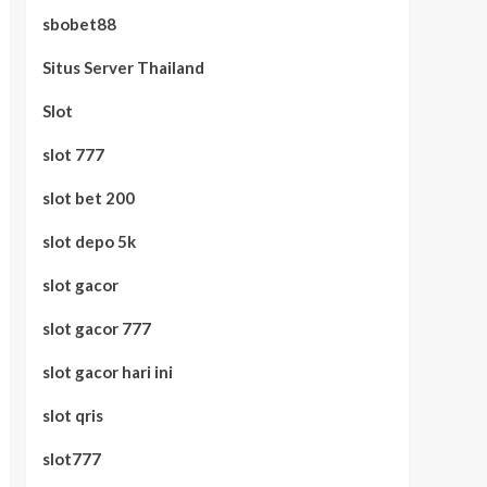
sbobet88
Situs Server Thailand
Slot
slot 777
slot bet 200
slot depo 5k
slot gacor
slot gacor 777
slot gacor hari ini
slot qris
slot777