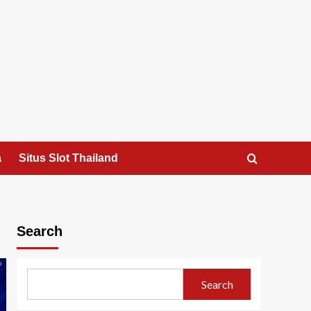
a
Situs Slot Thailand
Search
Search