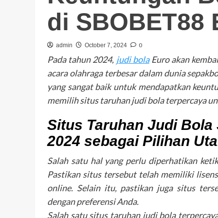
di SBOBET88 
0
admin
October 7, 2024
Pada tahun 2024,
judi bola
Euro akan kembali
acara olahraga terbesar dalam dunia sepakbol
yang sangat baik untuk mendapatkan keunt
memilih situs taruhan judi bola terpercaya u
Situs Taruhan Judi Bol
2024 sebagai Pilihan U
Salah satu hal yang perlu diperhatikan keti
Pastikan situs tersebut telah memiliki lisen
online. Selain itu, pastikan juga situs te
dengan preferensi Anda.
Salah satu situs taruhan judi bola terperca