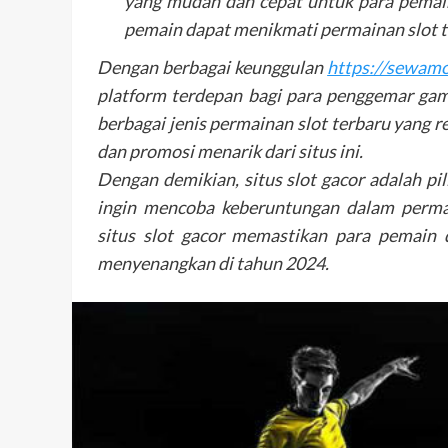
yang mudah dan cepat untuk para pemain
pemain dapat menikmati permainan slot 
Dengan berbagai keunggulan
https://sewamo
platform terdepan bagi para penggemar gam
berbagai jenis permainan slot terbaru yang 
dan promosi menarik dari situs ini.
Dengan demikian, situs slot gacor adalah pi
ingin mencoba keberuntungan dalam permai
situs slot gacor memastikan para pemain
menyenangkan di tahun 2024.