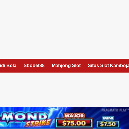
udi Bola
Sbobet88
Mahjong Slot
Situs Slot Kamboj