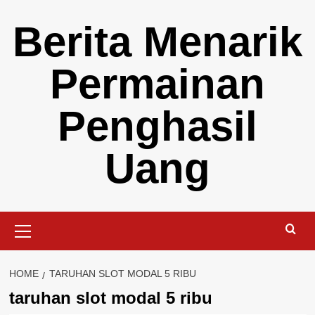
Skip
Berita Menarik
to
content
Permainan
Penghasil
Uang
Primary
Menu
HOME
TARUHAN SLOT MODAL 5 RIBU
taruhan slot modal 5 ribu