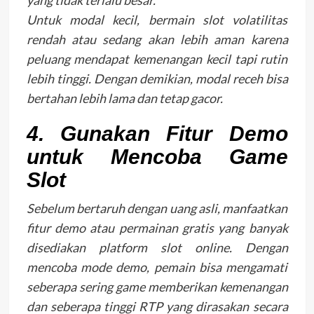
yang tidak terlalu besar.
Untuk modal kecil, bermain slot volatilitas
rendah atau sedang akan lebih aman karena
peluang mendapat kemenangan kecil tapi rutin
lebih tinggi. Dengan demikian, modal receh bisa
bertahan lebih lama dan tetap gacor.
4. Gunakan Fitur Demo
untuk Mencoba Game
Slot
Sebelum bertaruh dengan uang asli, manfaatkan
fitur demo atau permainan gratis yang banyak
disediakan platform slot online. Dengan
mencoba mode demo, pemain bisa mengamati
seberapa sering game memberikan kemenangan
dan seberapa tinggi RTP yang dirasakan secara