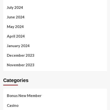
July 2024
June 2024
May 2024
April 2024
January 2024
December 2023
November 2023
Categories
Bonus New Member
Casino