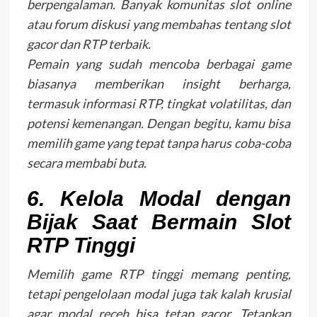
berpengalaman. Banyak komunitas slot online
atau forum diskusi yang membahas tentang slot
gacor dan RTP terbaik.
Pemain yang sudah mencoba berbagai game
biasanya memberikan insight berharga,
termasuk informasi RTP, tingkat volatilitas, dan
potensi kemenangan. Dengan begitu, kamu bisa
memilih game yang tepat tanpa harus coba-coba
secara membabi buta.
6. Kelola Modal dengan
Bijak Saat Bermain Slot
RTP Tinggi
Memilih game RTP tinggi memang penting,
tetapi pengelolaan modal juga tak kalah krusial
agar modal receh bisa tetap gacor. Tetapkan