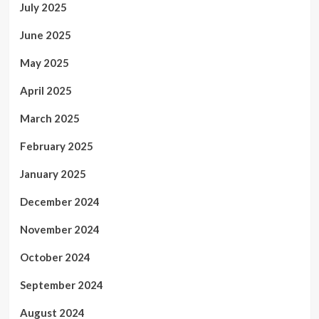
July 2025
June 2025
May 2025
April 2025
March 2025
February 2025
January 2025
December 2024
November 2024
October 2024
September 2024
August 2024