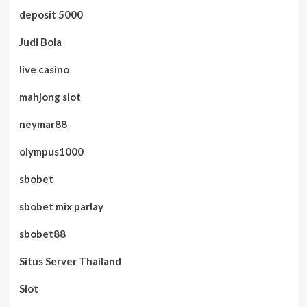
deposit 5000
Judi Bola
live casino
mahjong slot
neymar88
olympus1000
sbobet
sbobet mix parlay
sbobet88
Situs Server Thailand
Slot