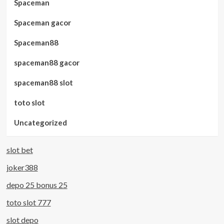
Spaceman
Spaceman gacor
Spaceman88
spaceman88 gacor
spaceman88 slot
toto slot
Uncategorized
slot bet
joker388
depo 25 bonus 25
toto slot 777
slot depo