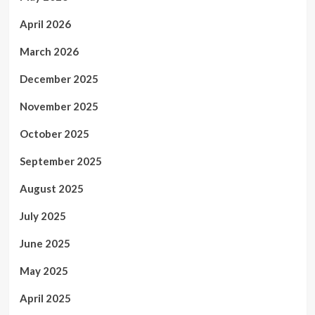
April 2026
March 2026
December 2025
November 2025
October 2025
September 2025
August 2025
July 2025
June 2025
May 2025
April 2025