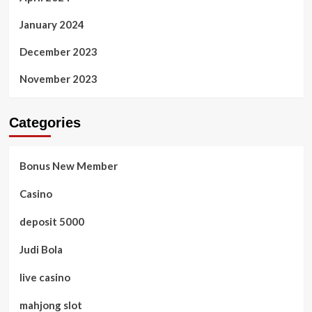
January 2024
December 2023
November 2023
Categories
Bonus New Member
Casino
deposit 5000
Judi Bola
live casino
mahjong slot