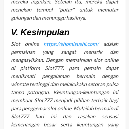
mereka inginkan. Setelah itu, mereka dapat
menekan tombol "putar" untuk memutar
gulungan dan menunggu hasilnya.
V. Kesimpulan
Slot online
https://shomisushi.com/
adalah
permainan yang sangat menarik dan
mengasyikkan. Dengan memainkan slot online
di platform Slot777, para pemain dapat
menikmati pengalaman bermain dengan
winrate tertinggi dan melakukakn setoran pulsa
tanpa potongan. Keuntungan-keuntungan ini
membuat Slot777 menjadi pilihan terbaik bagi
para penggemar slot online. Mulailah bermain di
Slot777 hari ini dan rasakan sensasi
kemenangan besar serta keuntungan yang