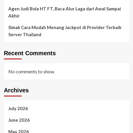
Agen Judi Bola HT FT, Baca Alur Laga dari Awal Sampai
Akhir
Simak Cara Mudah Menang Jackpot di Provider Terbaik
Server Thailand
Recent Comments
No comments to show.
Archives
July 2026
June 2026
May 2026