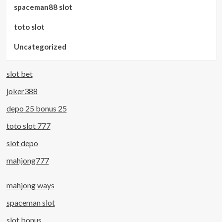
spaceman88 slot
toto slot
Uncategorized
slot bet
joker388
depo 25 bonus 25
toto slot 777
slot depo
mahjong777
mahjong ways
spaceman slot
slot bonus