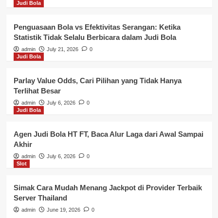
Judi Bola
Penguasaan Bola vs Efektivitas Serangan: Ketika
Statistik Tidak Selalu Berbicara dalam Judi Bola
admin
July 21, 2026
0
Judi Bola
Parlay Value Odds, Cari Pilihan yang Tidak Hanya
Terlihat Besar
admin
July 6, 2026
0
Judi Bola
Agen Judi Bola HT FT, Baca Alur Laga dari Awal Sampai
Akhir
admin
July 6, 2026
0
Slot
Simak Cara Mudah Menang Jackpot di Provider Terbaik
Server Thailand
admin
June 19, 2026
0