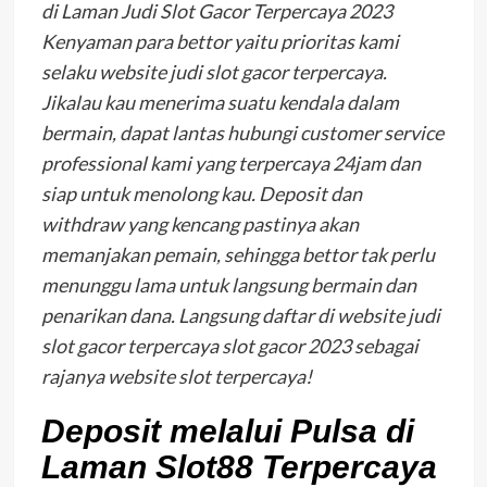
di Laman Judi Slot Gacor Terpercaya 2023
Kenyaman para bettor yaitu prioritas kami
selaku website judi slot gacor terpercaya.
Jikalau kau menerima suatu kendala dalam
bermain, dapat lantas hubungi customer service
professional kami yang terpercaya 24jam dan
siap untuk menolong kau. Deposit dan
withdraw yang kencang pastinya akan
memanjakan pemain, sehingga bettor tak perlu
menunggu lama untuk langsung bermain dan
penarikan dana. Langsung daftar di website judi
slot gacor terpercaya slot gacor 2023 sebagai
rajanya website slot terpercaya!
Deposit melalui Pulsa di
Laman Slot88 Terpercaya