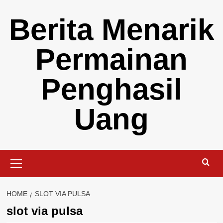
Skip
Berita Menarik
to
content
Permainan
Penghasil
Uang
Primary
Menu
HOME
SLOT VIA PULSA
slot via pulsa