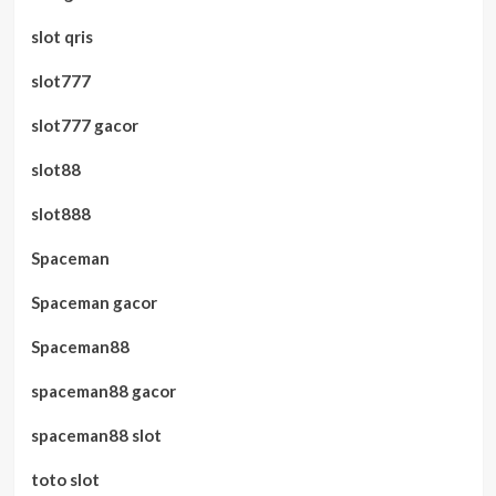
slot qris
slot777
slot777 gacor
slot88
slot888
Spaceman
Spaceman gacor
Spaceman88
spaceman88 gacor
spaceman88 slot
toto slot