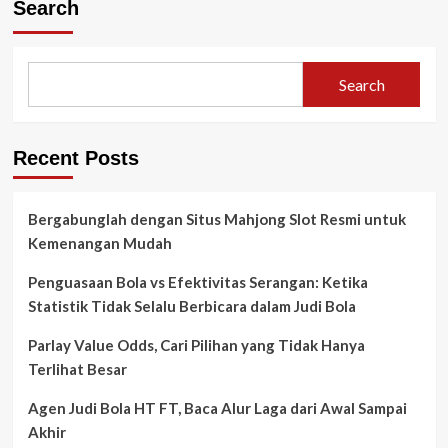
Search
Search
Recent Posts
Bergabunglah dengan Situs Mahjong Slot Resmi untuk
Kemenangan Mudah
Penguasaan Bola vs Efektivitas Serangan: Ketika
Statistik Tidak Selalu Berbicara dalam Judi Bola
Parlay Value Odds, Cari Pilihan yang Tidak Hanya
Terlihat Besar
Agen Judi Bola HT FT, Baca Alur Laga dari Awal Sampai
Akhir