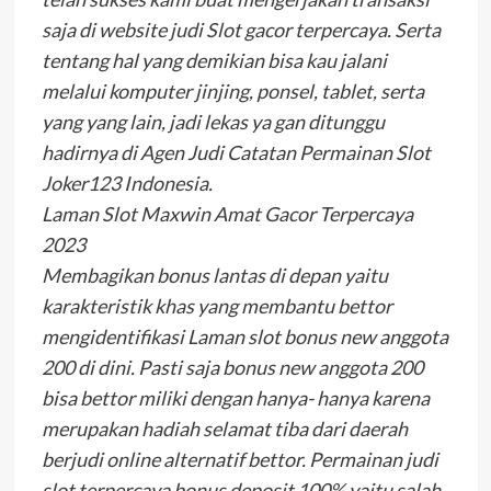
saja di website judi Slot gacor terpercaya. Serta
tentang hal yang demikian bisa kau jalani
melalui komputer jinjing, ponsel, tablet, serta
yang yang lain, jadi lekas ya gan ditunggu
hadirnya di Agen Judi Catatan Permainan Slot
Joker123 Indonesia.
Laman Slot Maxwin Amat Gacor Terpercaya
2023
Membagikan bonus lantas di depan yaitu
karakteristik khas yang membantu bettor
mengidentifikasi Laman slot bonus new anggota
200 di dini. Pasti saja bonus new anggota 200
bisa bettor miliki dengan hanya- hanya karena
merupakan hadiah selamat tiba dari daerah
berjudi online alternatif bettor. Permainan judi
slot terpercaya bonus deposit 100% yaitu salah