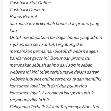
Cashback Slot Online
Cashback Deposit
Bonus Referal
dan ada banyak kembali bonus dan promo yang
lain
Untuk mendapatkan berbagai bonus yang admin
sajikan, kau perlu untuk tergabung dan
memainkan permainan Slot88 di website agen
bandar slot gacor ini. Bonus dan promo itu
merupakan sebuah animo dari admin sebab
website ini kini telah terhitung ke dalam daftar
website judi slot online terpercaya dan memiliki
konsumen loyal lebih dari dua puluh ribu
konsumen loyal . Karenanya kau perlu untuk
tergabung dikala ini!
Pelayanan Terbaik 24 Jam Terpercaya Nonstop