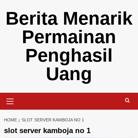
Skip
Berita Menarik
to
content
Permainan
Penghasil
Uang
Primary
Menu
HOME
SLOT SERVER KAMBOJA NO 1
slot server kamboja no 1