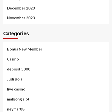
December 2023
November 2023
Categories
Bonus New Member
Casino
deposit 5000
Judi Bola
live casino
mahjong slot
neymar88