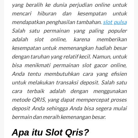
yang beralih ke dunia perjudian online untuk
mencari hiburan dan kesempatan untuk
mendapatkan penghasilan tambahan.
slot pulsa
Salah satu permainan yang paling populer
adalah slot online, karena memberikan
kesempatan untuk memenangkan hadiah besar
dengan taruhan yang relatif kecil. Namun, untuk
bisa menikmati permainan slot gacor online,
Anda tentu membutuhkan cara yang efisien
untuk melakukan transaksi deposit. Salah satu
cara terbaik adalah dengan menggunakan
metode QRIS, yang dapat mempercepat proses
deposit Anda sehingga Anda bisa segera mulai
bermain dan meraih kemenangan besar.
Apa itu Slot Qris?