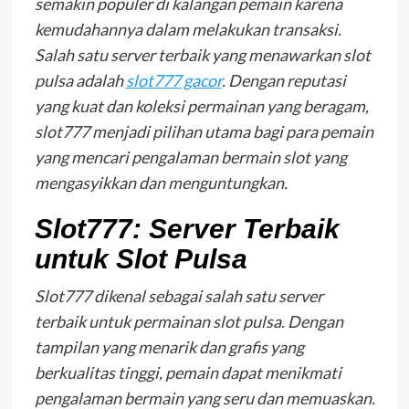
semakin populer di kalangan pemain karena
kemudahannya dalam melakukan transaksi.
Salah satu server terbaik yang menawarkan slot
pulsa adalah
slot777 gacor
. Dengan reputasi
yang kuat dan koleksi permainan yang beragam,
slot777 menjadi pilihan utama bagi para pemain
yang mencari pengalaman bermain slot yang
mengasyikkan dan menguntungkan.
Slot777: Server Terbaik
untuk Slot Pulsa
Slot777 dikenal sebagai salah satu server
terbaik untuk permainan slot pulsa. Dengan
tampilan yang menarik dan grafis yang
berkualitas tinggi, pemain dapat menikmati
pengalaman bermain yang seru dan memuaskan.