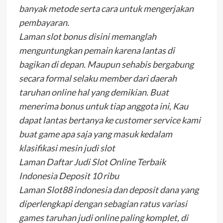
banyak metode serta cara untuk mengerjakan
pembayaran.
Laman slot bonus disini memanglah
menguntungkan pemain karena lantas di
bagikan di depan. Maupun sehabis bergabung
secara formal selaku member dari daerah
taruhan online hal yang demikian. Buat
menerima bonus untuk tiap anggota ini, Kau
dapat lantas bertanya ke customer service kami
buat game apa saja yang masuk kedalam
klasifikasi mesin judi slot
Laman Daftar Judi Slot Online Terbaik
Indonesia Deposit 10 ribu
Laman Slot88 indonesia dan deposit dana yang
diperlengkapi dengan sebagian ratus variasi
games taruhan judi online paling komplet, di