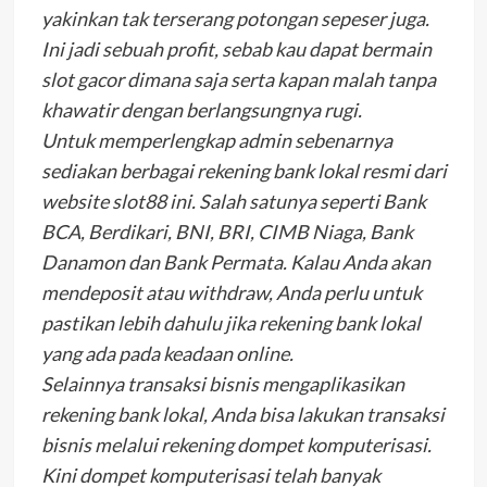
yakinkan tak terserang potongan sepeser juga.
Ini jadi sebuah profit, sebab kau dapat bermain
slot gacor dimana saja serta kapan malah tanpa
khawatir dengan berlangsungnya rugi.
Untuk memperlengkap admin sebenarnya
sediakan berbagai rekening bank lokal resmi dari
website slot88 ini. Salah satunya seperti Bank
BCA, Berdikari, BNI, BRI, CIMB Niaga, Bank
Danamon dan Bank Permata. Kalau Anda akan
mendeposit atau withdraw, Anda perlu untuk
pastikan lebih dahulu jika rekening bank lokal
yang ada pada keadaan online.
Selainnya transaksi bisnis mengaplikasikan
rekening bank lokal, Anda bisa lakukan transaksi
bisnis melalui rekening dompet komputerisasi.
Kini dompet komputerisasi telah banyak