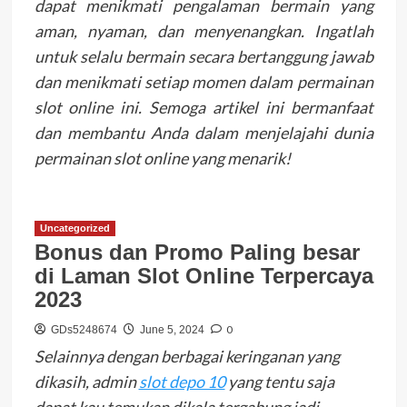
dapat menikmati pengalaman bermain yang
aman, nyaman, dan menyenangkan. Ingatlah
untuk selalu bermain secara bertanggung jawab
dan menikmati setiap momen dalam permainan
slot online ini. Semoga artikel ini bermanfaat
dan membantu Anda dalam menjelajahi dunia
permainan slot online yang menarik!
Uncategorized
Bonus dan Promo Paling besar
di Laman Slot Online Terpercaya
2023
0
GDs5248674
June 5, 2024
Selainnya dengan berbagai keringanan yang
dikasih, admin
slot depo 10
yang tentu saja
dapat kau temukan dikala tergabung jadi