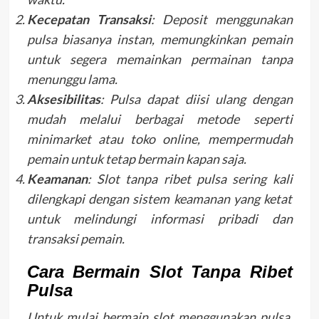
Kecepatan Transaksi
: Deposit menggunakan
pulsa biasanya instan, memungkinkan pemain
untuk segera memainkan permainan tanpa
menunggu lama.
Aksesibilitas
: Pulsa dapat diisi ulang dengan
mudah melalui berbagai metode seperti
minimarket atau toko online, mempermudah
pemain untuk tetap bermain kapan saja.
Keamanan
: Slot tanpa ribet pulsa sering kali
dilengkapi dengan sistem keamanan yang ketat
untuk melindungi informasi pribadi dan
transaksi pemain.
Cara Bermain Slot Tanpa Ribet
Pulsa
Untuk mulai bermain slot menggunakan pulsa,