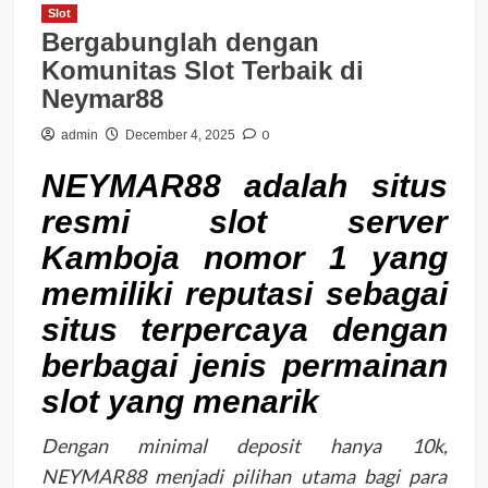
Slot
Bergabunglah dengan
Komunitas Slot Terbaik di
Neymar88
0
admin
December 4, 2025
NEYMAR88 adalah situs
resmi slot server
Kamboja nomor 1 yang
memiliki reputasi sebagai
situs terpercaya dengan
berbagai jenis permainan
slot yang menarik
Dengan minimal deposit hanya 10k,
NEYMAR88 menjadi pilihan utama bagi para