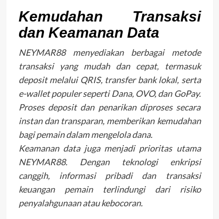
Kemudahan Transaksi
dan Keamanan Data
NEYMAR88 menyediakan berbagai metode
transaksi yang mudah dan cepat, termasuk
deposit melalui QRIS, transfer bank lokal, serta
e-wallet populer seperti Dana, OVO, dan GoPay.
Proses deposit dan penarikan diproses secara
instan dan transparan, memberikan kemudahan
bagi pemain dalam mengelola dana.
Keamanan data juga menjadi prioritas utama
NEYMAR88. Dengan teknologi enkripsi
canggih, informasi pribadi dan transaksi
keuangan pemain terlindungi dari risiko
penyalahgunaan atau kebocoran.