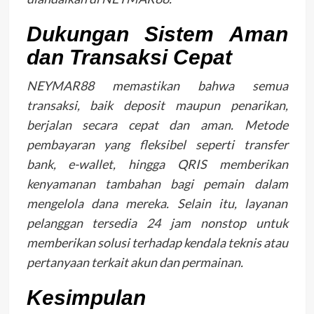
Dukungan Sistem Aman
dan Transaksi Cepat
NEYMAR88 memastikan bahwa semua
transaksi, baik deposit maupun penarikan,
berjalan secara cepat dan aman. Metode
pembayaran yang fleksibel seperti transfer
bank, e-wallet, hingga QRIS memberikan
kenyamanan tambahan bagi pemain dalam
mengelola dana mereka. Selain itu, layanan
pelanggan tersedia 24 jam nonstop untuk
memberikan solusi terhadap kendala teknis atau
pertanyaan terkait akun dan permainan.
Kesimpulan