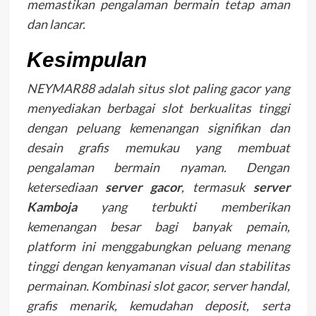
memastikan pengalaman bermain tetap aman
dan lancar.
Kesimpulan
NEYMAR88 adalah situs slot paling gacor yang
menyediakan berbagai slot berkualitas tinggi
dengan peluang kemenangan signifikan dan
desain grafis memukau yang membuat
pengalaman bermain nyaman. Dengan
ketersediaan
server gacor
, termasuk
server
Kamboja
yang terbukti memberikan
kemenangan besar bagi banyak pemain,
platform ini menggabungkan peluang menang
tinggi dengan kenyamanan visual dan stabilitas
permainan. Kombinasi slot gacor, server handal,
grafis menarik, kemudahan deposit, serta