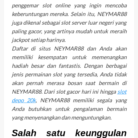
penggemar slot online yang ingin mencoba
keberuntungan mereka. Selain itu, NEYMAR88
juga dikenal sebagai slot server luar negeri yang
paling gacor, yang artinya mudah untuk meraih
jackpot setiap harinya.
Daftar di situs NEYMAR88 dan Anda akan
memiliki kesempatan untuk memenangkan
hadiah besar dan fantastis. Dengan berbagai
jenis permainan slot yang tersedia, Anda tidak
akan pernah merasa bosan saat bermain di
NEYMAR88. Dari slot gacor hari ini hingga
slot
depo 20k
, NEYMAR88 memiliki segala yang
Anda butuhkan untuk pengalaman bermain
yang menyenangkan dan menguntungkan.
Salah satu keunggulan