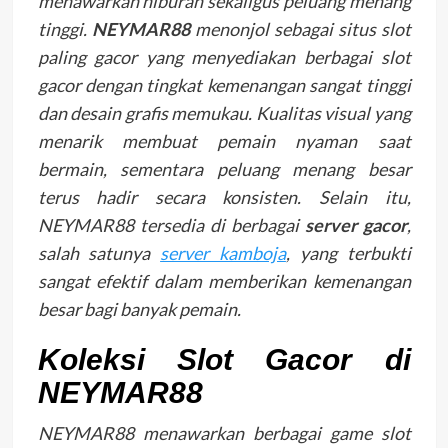
menawarkan hiburan sekaligus peluang menang
tinggi.
NEYMAR88
menonjol sebagai situs slot
paling gacor yang menyediakan berbagai slot
gacor dengan tingkat kemenangan sangat tinggi
dan desain grafis memukau. Kualitas visual yang
menarik membuat pemain nyaman saat
bermain, sementara peluang menang besar
terus hadir secara konsisten. Selain itu,
NEYMAR88 tersedia di berbagai
server gacor
,
salah satunya
server kamboja
, yang terbukti
sangat efektif dalam memberikan kemenangan
besar bagi banyak pemain.
Koleksi Slot Gacor di
NEYMAR88
NEYMAR88 menawarkan berbagai game slot