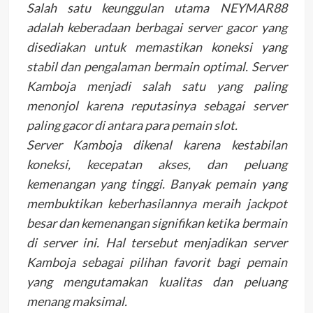
Salah satu keunggulan utama NEYMAR88
adalah keberadaan berbagai server gacor yang
disediakan untuk memastikan koneksi yang
stabil dan pengalaman bermain optimal. Server
Kamboja menjadi salah satu yang paling
menonjol karena reputasinya sebagai server
paling gacor di antara para pemain slot.
Server Kamboja dikenal karena kestabilan
koneksi, kecepatan akses, dan peluang
kemenangan yang tinggi. Banyak pemain yang
membuktikan keberhasilannya meraih jackpot
besar dan kemenangan signifikan ketika bermain
di server ini. Hal tersebut menjadikan server
Kamboja sebagai pilihan favorit bagi pemain
yang mengutamakan kualitas dan peluang
menang maksimal.