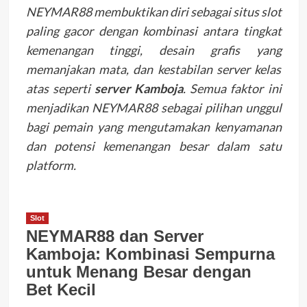
NEYMAR88 membuktikan diri sebagai situs slot
paling gacor dengan kombinasi antara tingkat
kemenangan tinggi, desain grafis yang
memanjakan mata, dan kestabilan server kelas
atas seperti
server Kamboja
. Semua faktor ini
menjadikan NEYMAR88 sebagai pilihan unggul
bagi pemain yang mengutamakan kenyamanan
dan potensi kemenangan besar dalam satu
platform.
Slot
NEYMAR88 dan Server
Kamboja: Kombinasi Sempurna
untuk Menang Besar dengan
Bet Kecil