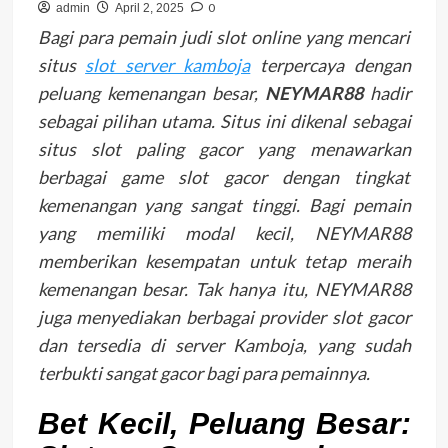
0
admin
April 2, 2025
Bagi para pemain judi slot online yang mencari
situs
slot server kamboja
terpercaya dengan
peluang kemenangan besar,
NEYMAR88
hadir
sebagai pilihan utama. Situs ini dikenal sebagai
situs slot paling gacor yang menawarkan
berbagai game slot gacor dengan tingkat
kemenangan yang sangat tinggi. Bagi pemain
yang memiliki modal kecil, NEYMAR88
memberikan kesempatan untuk tetap meraih
kemenangan besar. Tak hanya itu, NEYMAR88
juga menyediakan berbagai provider slot gacor
dan tersedia di server Kamboja, yang sudah
terbukti sangat gacor bagi para pemainnya.
Bet Kecil, Peluang Besar: