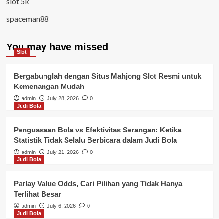
slot 5k
spaceman88
You may have missed
Slot
Bergabunglah dengan Situs Mahjong Slot Resmi untuk
Kemenangan Mudah
admin
July 28, 2026
0
Judi Bola
Penguasaan Bola vs Efektivitas Serangan: Ketika
Statistik Tidak Selalu Berbicara dalam Judi Bola
admin
July 21, 2026
0
Judi Bola
Parlay Value Odds, Cari Pilihan yang Tidak Hanya
Terlihat Besar
admin
July 6, 2026
0
Judi Bola