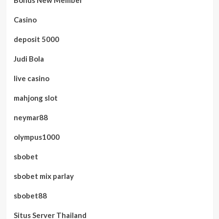
Casino
deposit 5000
Judi Bola
live casino
mahjong slot
neymar88
olympus1000
sbobet
sbobet mix parlay
sbobet88
Situs Server Thailand