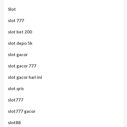
Slot
slot 777
slot bet 200
slot depo 5k
slot gacor
slot gacor 777
slot gacor hari ini
slot qris
slot777
slot777 gacor
slot88