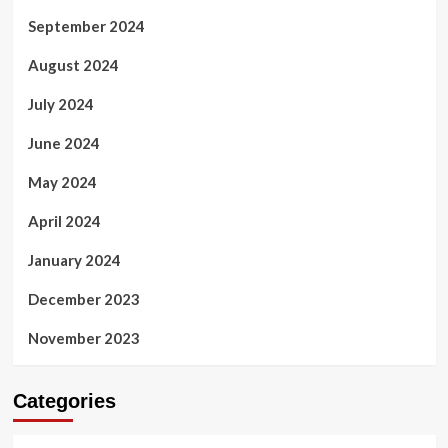
September 2024
August 2024
July 2024
June 2024
May 2024
April 2024
January 2024
December 2023
November 2023
Categories