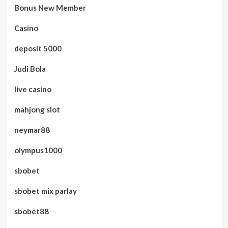
Bonus New Member
Casino
deposit 5000
Judi Bola
live casino
mahjong slot
neymar88
olympus1000
sbobet
sbobet mix parlay
sbobet88