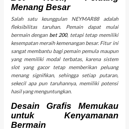
Menang Besar
Salah satu keunggulan NEYMAR88 adalah
fleksibilitas taruhan. Pemain dapat mulai
bermain dengan
bet 200
, tetapi tetap memiliki
kesempatan meraih kemenangan besar. Fitur ini
sangat membantu bagi pemain pemula maupun
yang memiliki modal terbatas, karena sistem
slot yang gacor tetap memberikan peluang
menang signifikan, sehingga setiap putaran,
sekecil apa pun taruhannya, memiliki potensi
hasil yang menguntungkan.
Desain Grafis Memukau
untuk Kenyamanan
Bermain