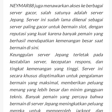
NEYMAR88 juga menawarkan akses ke berbagai
server gacor, salah satunya adalah server
Jepang. Server ini sudah lama dikenal sebagai
server paling gacor untuk bermain slot, dengan
reputasi yang kuat karena banyak pemain yang
berhasil mendapatkan kemenangan besar saat
bermain di sini.
Keunggulan server Jepang terletak pada
kestabilan server, kecepatan respons, dan
tingkat kemenangan yang tinggi. Server ini
secara khusus dioptimalkan untuk pengalaman
bermain yang maksimal, memberikan peluang
menang yang lebih besar dan minim gangguan
teknis. Banyak pemain yang percaya bahwa
bermain di server Jepang meningkatkan peluang
mereka untuk memperoleh jackpot dan