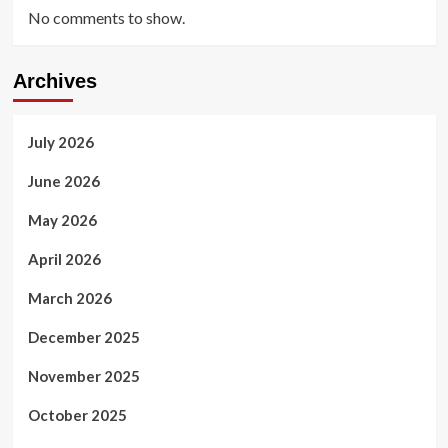
No comments to show.
Archives
July 2026
June 2026
May 2026
April 2026
March 2026
December 2025
November 2025
October 2025