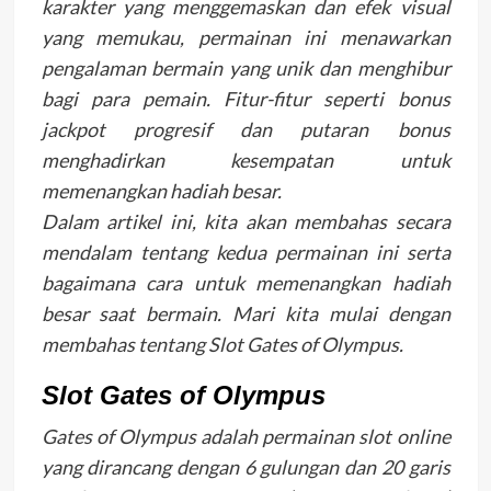
karakter yang menggemaskan dan efek visual
yang memukau, permainan ini menawarkan
pengalaman bermain yang unik dan menghibur
bagi para pemain. Fitur-fitur seperti bonus
jackpot progresif dan putaran bonus
menghadirkan kesempatan untuk
memenangkan hadiah besar.
Dalam artikel ini, kita akan membahas secara
mendalam tentang kedua permainan ini serta
bagaimana cara untuk memenangkan hadiah
besar saat bermain. Mari kita mulai dengan
membahas tentang Slot Gates of Olympus.
Slot Gates of Olympus
Gates of Olympus adalah permainan slot online
yang dirancang dengan 6 gulungan dan 20 garis