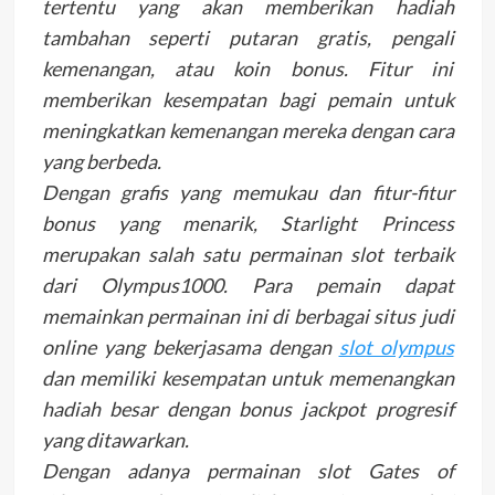
tertentu yang akan memberikan hadiah
tambahan seperti putaran gratis, pengali
kemenangan, atau koin bonus. Fitur ini
memberikan kesempatan bagi pemain untuk
meningkatkan kemenangan mereka dengan cara
yang berbeda.
Dengan grafis yang memukau dan fitur-fitur
bonus yang menarik, Starlight Princess
merupakan salah satu permainan slot terbaik
dari Olympus1000. Para pemain dapat
memainkan permainan ini di berbagai situs judi
online yang bekerjasama dengan
slot olympus
dan memiliki kesempatan untuk memenangkan
hadiah besar dengan bonus jackpot progresif
yang ditawarkan.
Dengan adanya permainan slot Gates of