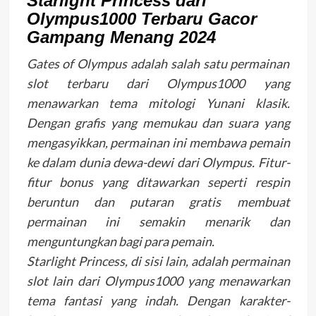
Starlight Princess dari
Olympus1000 Terbaru Gacor
Gampang Menang 2024
Gates of Olympus adalah salah satu permainan
slot terbaru dari Olympus1000 yang
menawarkan tema mitologi Yunani klasik.
Dengan grafis yang memukau dan suara yang
mengasyikkan, permainan ini membawa pemain
ke dalam dunia dewa-dewi dari Olympus. Fitur-
fitur bonus yang ditawarkan seperti respin
beruntun dan putaran gratis membuat
permainan ini semakin menarik dan
menguntungkan bagi para pemain.
Starlight Princess, di sisi lain, adalah permainan
slot lain dari Olympus1000 yang menawarkan
tema fantasi yang indah. Dengan karakter-