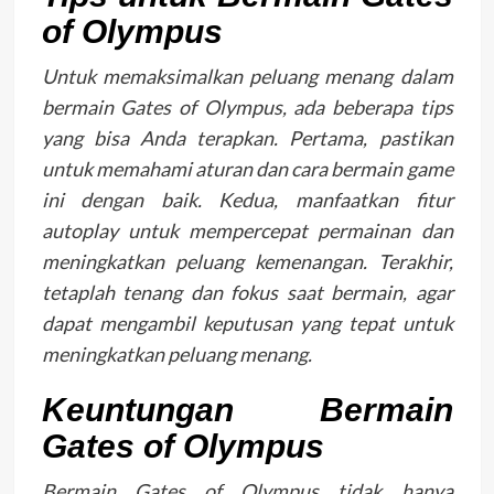
of Olympus
Untuk memaksimalkan peluang menang dalam
bermain Gates of Olympus, ada beberapa tips
yang bisa Anda terapkan. Pertama, pastikan
untuk memahami aturan dan cara bermain game
ini dengan baik. Kedua, manfaatkan fitur
autoplay untuk mempercepat permainan dan
meningkatkan peluang kemenangan. Terakhir,
tetaplah tenang dan fokus saat bermain, agar
dapat mengambil keputusan yang tepat untuk
meningkatkan peluang menang.
Keuntungan Bermain
Gates of Olympus
Bermain Gates of Olympus tidak hanya