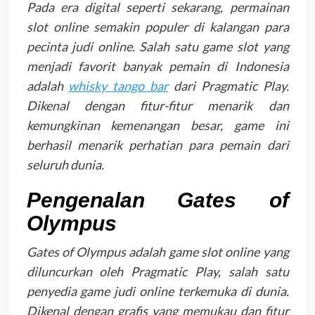
Pada era digital seperti sekarang, permainan
slot online semakin populer di kalangan para
pecinta judi online. Salah satu game slot yang
menjadi favorit banyak pemain di Indonesia
adalah
whisky tango bar
dari Pragmatic Play.
Dikenal dengan fitur-fitur menarik dan
kemungkinan kemenangan besar, game ini
berhasil menarik perhatian para pemain dari
seluruh dunia.
Pengenalan Gates of
Olympus
Gates of Olympus adalah game slot online yang
diluncurkan oleh Pragmatic Play, salah satu
penyedia game judi online terkemuka di dunia.
Dikenal dengan grafis yang memukau dan fitur