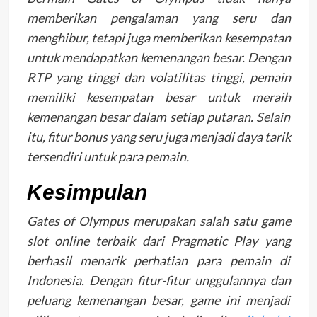
memberikan pengalaman yang seru dan
menghibur, tetapi juga memberikan kesempatan
untuk mendapatkan kemenangan besar. Dengan
RTP yang tinggi dan volatilitas tinggi, pemain
memiliki kesempatan besar untuk meraih
kemenangan besar dalam setiap putaran. Selain
itu, fitur bonus yang seru juga menjadi daya tarik
tersendiri untuk para pemain.
Kesimpulan
Gates of Olympus merupakan salah satu game
slot online terbaik dari Pragmatic Play yang
berhasil menarik perhatian para pemain di
Indonesia. Dengan fitur-fitur unggulannya dan
peluang kemenangan besar, game ini menjadi