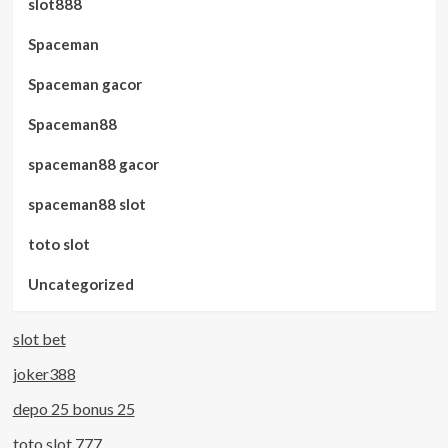
slot888
Spaceman
Spaceman gacor
Spaceman88
spaceman88 gacor
spaceman88 slot
toto slot
Uncategorized
slot bet
joker388
depo 25 bonus 25
toto slot 777