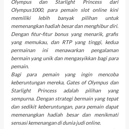
Olympus dan Starlight Princess dari
Olympus1000, para pemain slot online kini
memiliki lebih banyak pilihan untuk
memenangkan hadiah besar dan menghibur diri.
Dengan fitur-fitur bonus yang menarik, grafis
yang memukau, dan RTP yang tinggi, kedua
permainan ini menawarkan pengalaman
bermain yang unik dan mengasyikkan bagi para
pemain.
Bagi para pemain yang ingin mencoba
keberuntungan mereka, Gates of Olympus dan
Starlight Princess adalah pilihan yang
sempurna. Dengan strategi bermain yang tepat
dan sedikit keberuntungan, para pemain dapat
memenangkan hadiah besar dan menikmati
sensasi kemenangan di dunia judi online.