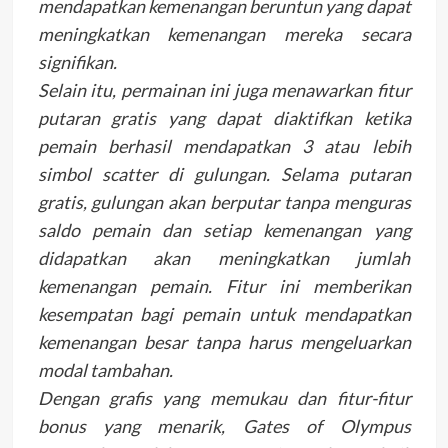
mendapatkan kemenangan beruntun yang dapat
meningkatkan kemenangan mereka secara
signifikan.
Selain itu, permainan ini juga menawarkan fitur
putaran gratis yang dapat diaktifkan ketika
pemain berhasil mendapatkan 3 atau lebih
simbol scatter di gulungan. Selama putaran
gratis, gulungan akan berputar tanpa menguras
saldo pemain dan setiap kemenangan yang
didapatkan akan meningkatkan jumlah
kemenangan pemain. Fitur ini memberikan
kesempatan bagi pemain untuk mendapatkan
kemenangan besar tanpa harus mengeluarkan
modal tambahan.
Dengan grafis yang memukau dan fitur-fitur
bonus yang menarik, Gates of Olympus