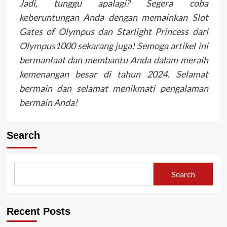
Jadi, tunggu apalagi? Segera coba
keberuntungan Anda dengan memainkan Slot
Gates of Olympus dan Starlight Princess dari
Olympus1000 sekarang juga! Semoga artikel ini
bermanfaat dan membantu Anda dalam meraih
kemenangan besar di tahun 2024. Selamat
bermain dan selamat menikmati pengalaman
bermain Anda!
Search
Search
Recent Posts