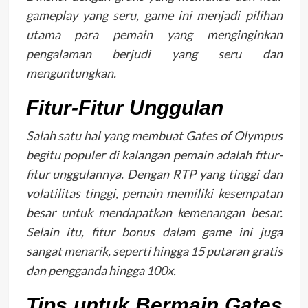
gameplay yang seru, game ini menjadi pilihan
utama para pemain yang menginginkan
pengalaman berjudi yang seru dan
menguntungkan.
Fitur-Fitur Unggulan
Salah satu hal yang membuat Gates of Olympus
begitu populer di kalangan pemain adalah fitur-
fitur unggulannya. Dengan RTP yang tinggi dan
volatilitas tinggi, pemain memiliki kesempatan
besar untuk mendapatkan kemenangan besar.
Selain itu, fitur bonus dalam game ini juga
sangat menarik, seperti hingga 15 putaran gratis
dan pengganda hingga 100x.
Tips untuk Bermain Gates