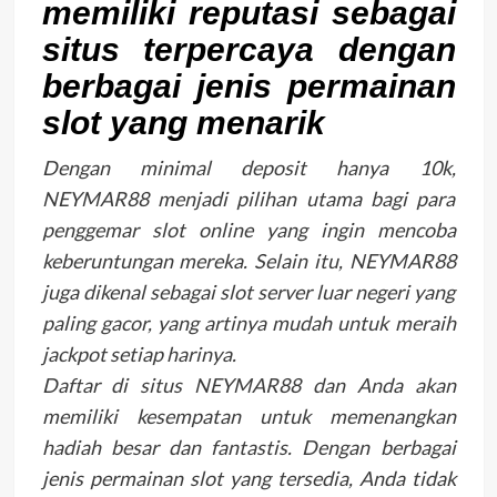
memiliki reputasi sebagai
situs terpercaya dengan
berbagai jenis permainan
slot yang menarik
Dengan minimal deposit hanya 10k,
NEYMAR88 menjadi pilihan utama bagi para
penggemar slot online yang ingin mencoba
keberuntungan mereka. Selain itu, NEYMAR88
juga dikenal sebagai slot server luar negeri yang
paling gacor, yang artinya mudah untuk meraih
jackpot setiap harinya.
Daftar di situs NEYMAR88 dan Anda akan
memiliki kesempatan untuk memenangkan
hadiah besar dan fantastis. Dengan berbagai
jenis permainan slot yang tersedia, Anda tidak