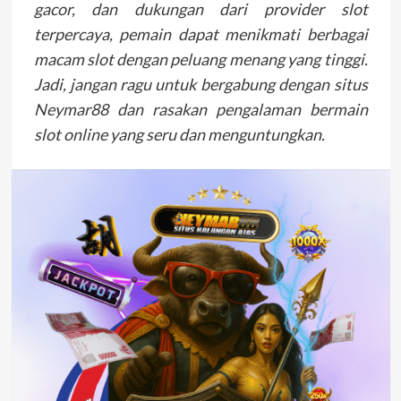
gacor, dan dukungan dari provider slot
terpercaya, pemain dapat menikmati berbagai
macam slot dengan peluang menang yang tinggi.
Jadi, jangan ragu untuk bergabung dengan situs
Neymar88 dan rasakan pengalaman bermain
slot online yang seru dan menguntungkan.