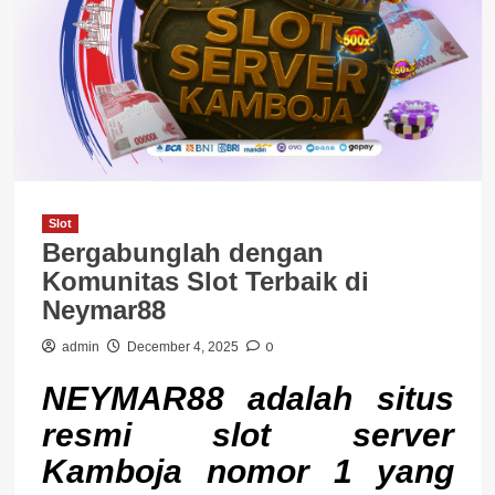
Slot
Bergabunglah dengan
Komunitas Slot Terbaik di
Neymar88
0
admin
December 4, 2025
NEYMAR88 adalah situs
resmi slot server
Kamboja nomor 1 yang