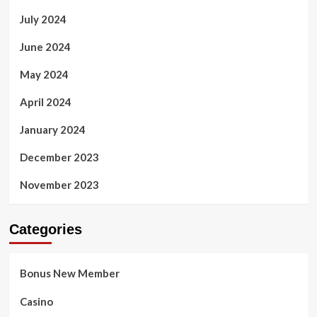
July 2024
June 2024
May 2024
April 2024
January 2024
December 2023
November 2023
Categories
Bonus New Member
Casino