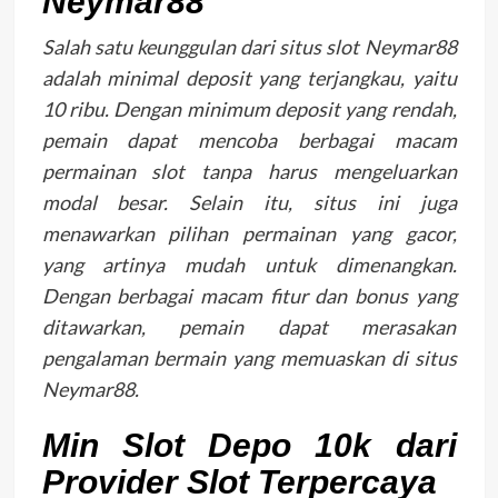
Neymar88
Salah satu keunggulan dari situs slot Neymar88
adalah minimal deposit yang terjangkau, yaitu
10 ribu. Dengan minimum deposit yang rendah,
pemain dapat mencoba berbagai macam
permainan slot tanpa harus mengeluarkan
modal besar. Selain itu, situs ini juga
menawarkan pilihan permainan yang gacor,
yang artinya mudah untuk dimenangkan.
Dengan berbagai macam fitur dan bonus yang
ditawarkan, pemain dapat merasakan
pengalaman bermain yang memuaskan di situs
Neymar88.
Min Slot Depo 10k dari
Provider Slot Terpercaya