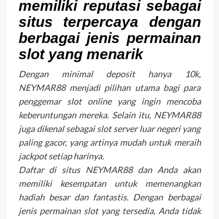
memiliki reputasi sebagai
situs terpercaya dengan
berbagai jenis permainan
slot yang menarik
Dengan minimal deposit hanya 10k,
NEYMAR88 menjadi pilihan utama bagi para
penggemar slot online yang ingin mencoba
keberuntungan mereka. Selain itu, NEYMAR88
juga dikenal sebagai slot server luar negeri yang
paling gacor, yang artinya mudah untuk meraih
jackpot setiap harinya.
Daftar di situs NEYMAR88 dan Anda akan
memiliki kesempatan untuk memenangkan
hadiah besar dan fantastis. Dengan berbagai
jenis permainan slot yang tersedia, Anda tidak