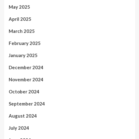
May 2025
April 2025
March 2025
February 2025
January 2025
December 2024
November 2024
October 2024
September 2024
August 2024
July 2024