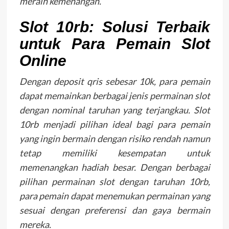
meraih kemenangan.
Slot 10rb: Solusi Terbaik
untuk Para Pemain Slot
Online
Dengan deposit qris sebesar 10k, para pemain
dapat memainkan berbagai jenis permainan slot
dengan nominal taruhan yang terjangkau. Slot
10rb menjadi pilihan ideal bagi para pemain
yang ingin bermain dengan risiko rendah namun
tetap memiliki kesempatan untuk
memenangkan hadiah besar. Dengan berbagai
pilihan permainan slot dengan taruhan 10rb,
para pemain dapat menemukan permainan yang
sesuai dengan preferensi dan gaya bermain
mereka.