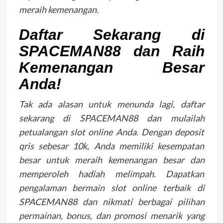
meraih kemenangan.
Daftar Sekarang di
SPACEMAN88 dan Raih
Kemenangan Besar
Anda!
Tak ada alasan untuk menunda lagi, daftar
sekarang di SPACEMAN88 dan mulailah
petualangan slot online Anda. Dengan deposit
qris sebesar 10k, Anda memiliki kesempatan
besar untuk meraih kemenangan besar dan
memperoleh hadiah melimpah. Dapatkan
pengalaman bermain slot online terbaik di
SPACEMAN88 dan nikmati berbagai pilihan
permainan, bonus, dan promosi menarik yang