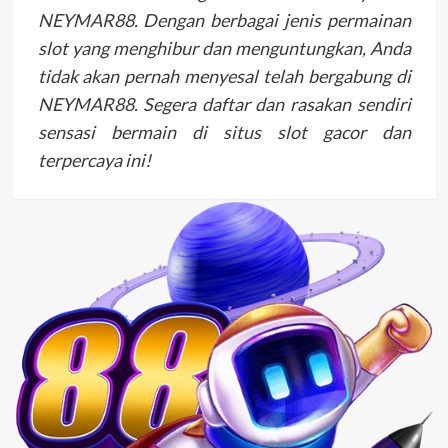
NEYMAR88. Dengan berbagai jenis permainan
slot yang menghibur dan menguntungkan, Anda
tidak akan pernah menyesal telah bergabung di
NEYMAR88. Segera daftar dan rasakan sendiri
sensasi bermain di situs slot gacor dan
terpercaya ini!