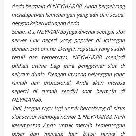
Anda bermain di NEYMAR88, Anda berpeluang
mendapatkan kemenangan yang adil dan sesuai
dengan keberuntungan Anda.
Selain itu, NEYMAR88 juga dikenal sebagai slot
server luar negeri yang populer di kalangan
pemain slot online. Dengan reputasi yang sudah
teruji dan terpercaya, NEYMAR88 menjadi
pilihan utama bagi para penggemar slot di
seluruh dunia. Dengan layanan pelanggan yang
ramah dan profesional, Anda akan merasa
seperti di rumah sendiri saat bermain di
NEYMAR88.
Jadi, jangan ragu lagi untuk bergabung di situs
slot server Kamboja nomor 1, NEYMAR88. Raih
kesempatan Anda untuk meraih kemenangan
besar dan menang luar biasa hanya di