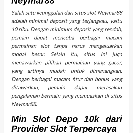
Neymar88
Salah satu keunggulan dari situs slot Neymar88
adalah minimal deposit yang terjangkau, yaitu
10 ribu. Dengan minimum deposit yang rendah,
pemain dapat mencoba berbagai macam
permainan slot tanpa harus mengeluarkan
modal besar. Selain itu, situs ini juga
menawarkan pilihan permainan yang gacor,
yang artinya mudah untuk dimenangkan.
Dengan berbagai macam fitur dan bonus yang
ditawarkan, pemain dapat merasakan
pengalaman bermain yang memuaskan di situs
Neymar88.
Min Slot Depo 10k dari
Provider Slot Terpercaya