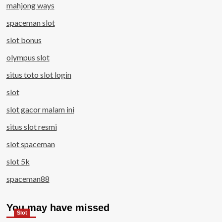
mahjong ways
spaceman slot
slot bonus
olympus slot
situs toto slot login
slot
slot gacor malam ini
situs slot resmi
slot spaceman
slot 5k
spaceman88
You may have missed
Slot