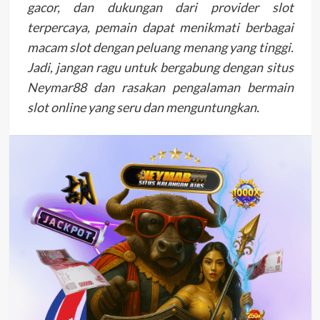
gacor, dan dukungan dari provider slot
terpercaya, pemain dapat menikmati berbagai
macam slot dengan peluang menang yang tinggi.
Jadi, jangan ragu untuk bergabung dengan situs
Neymar88 dan rasakan pengalaman bermain
slot online yang seru dan menguntungkan.