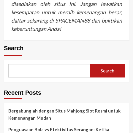
disediakan oleh situs ini. Jangan lewatkan
kesempatan untuk meraih kemenangan besar,
daftar sekarang di SPACEMAN88 dan buktikan
keberuntungan Anda!
Search
Search
Recent Posts
Bergabunglah dengan Situs Mahjong Slot Resmi untuk
Kemenangan Mudah
Penguasaan Bola vs Efektivitas Serangan: Ketika