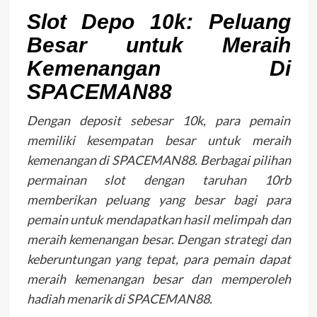
Slot Depo 10k: Peluang
Besar untuk Meraih
Kemenangan Di
SPACEMAN88
Dengan deposit sebesar 10k, para pemain
memiliki kesempatan besar untuk meraih
kemenangan di SPACEMAN88. Berbagai pilihan
permainan slot dengan taruhan 10rb
memberikan peluang yang besar bagi para
pemain untuk mendapatkan hasil melimpah dan
meraih kemenangan besar. Dengan strategi dan
keberuntungan yang tepat, para pemain dapat
meraih kemenangan besar dan memperoleh
hadiah menarik di SPACEMAN88.