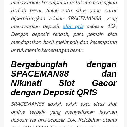
menawarkan kesempatan untuk memenangkan
hadiah besar. Salah satu situs yang patut
diperhitungkan adalah SPACEMAN88, yang
menawarkan deposit
slot qris
sebesar 10k.
Dengan deposit rendah, para pemain bisa
mendapatkan hasil melimpah dan kesempatan
untuk meraih kemenangan besar.
Bergabunglah dengan
SPACEMAN88 dan
Nikmati Slot Gacor
dengan Deposit QRIS
SPACEMAN88 adalah salah satu situs slot
online terbaik yang menyediakan layanan
deposit via qris sebesar 10k. Kelebihan utama