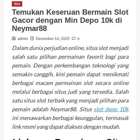
Slot
Temukan Keseruan Bermain Slot
Gacor dengan Min Depo 10k di
Neymar88
0
admin
December 14, 2025
Dalam dunia perjudian online, situs slot menjadi
salah satu pilihan permainan favorit bagi para
pemain. Dengan perkembangan teknologi yang
semakin canggih, kini pemain dapat menikmati
berbagai macam permainan slot secara online
melalui berbagai situs judi yang tersedia. Salah
satu situs slot terbaik yang menjadi pilihan para
pemain adalah Neymar88. Situs
slot depo 10k
ini menawarkan berbagai keunggulan, termasuk
link resmi yang dapat diakses dengan mudah.