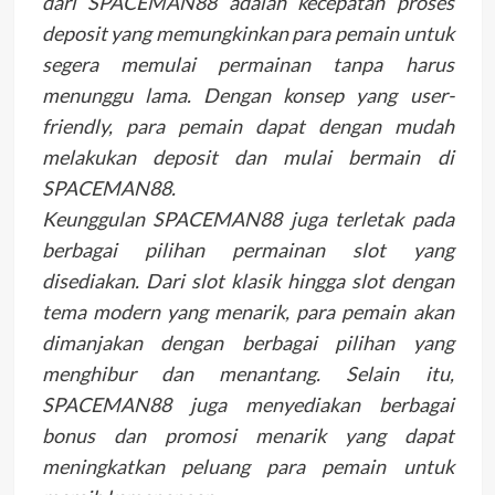
dari SPACEMAN88 adalah kecepatan proses
deposit yang memungkinkan para pemain untuk
segera memulai permainan tanpa harus
menunggu lama. Dengan konsep yang user-
friendly, para pemain dapat dengan mudah
melakukan deposit dan mulai bermain di
SPACEMAN88.
Keunggulan SPACEMAN88 juga terletak pada
berbagai pilihan permainan slot yang
disediakan. Dari slot klasik hingga slot dengan
tema modern yang menarik, para pemain akan
dimanjakan dengan berbagai pilihan yang
menghibur dan menantang. Selain itu,
SPACEMAN88 juga menyediakan berbagai
bonus dan promosi menarik yang dapat
meningkatkan peluang para pemain untuk