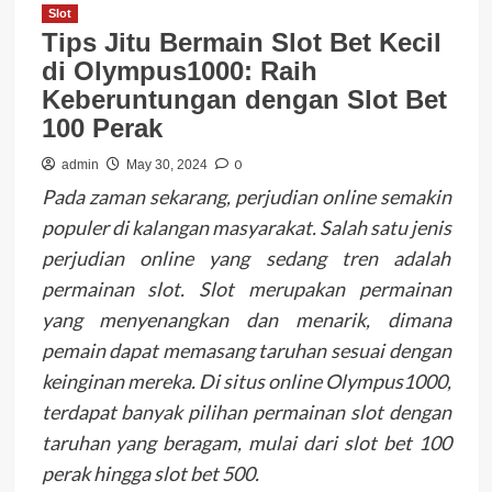
Slot
Tips Jitu Bermain Slot Bet Kecil
di Olympus1000: Raih
Keberuntungan dengan Slot Bet
100 Perak
0
admin
May 30, 2024
Pada zaman sekarang, perjudian online semakin
populer di kalangan masyarakat. Salah satu jenis
perjudian online yang sedang tren adalah
permainan slot. Slot merupakan permainan
yang menyenangkan dan menarik, dimana
pemain dapat memasang taruhan sesuai dengan
keinginan mereka. Di situs online Olympus1000,
terdapat banyak pilihan permainan slot dengan
taruhan yang beragam, mulai dari slot bet 100
perak hingga slot bet 500.