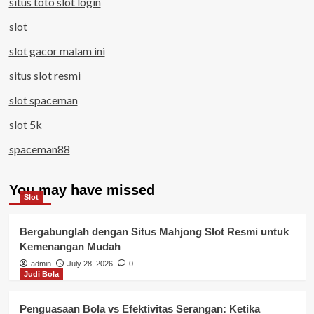
situs toto slot login
slot
slot gacor malam ini
situs slot resmi
slot spaceman
slot 5k
spaceman88
You may have missed
Slot
Bergabunglah dengan Situs Mahjong Slot Resmi untuk
Kemenangan Mudah
admin
July 28, 2026
0
Judi Bola
Penguasaan Bola vs Efektivitas Serangan: Ketika