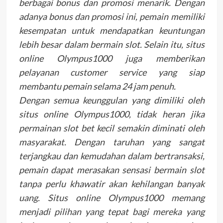
berbagai bonus dan promosi menarik. Dengan
adanya bonus dan promosi ini, pemain memiliki
kesempatan untuk mendapatkan keuntungan
lebih besar dalam bermain slot. Selain itu, situs
online Olympus1000 juga memberikan
pelayanan customer service yang siap
membantu pemain selama 24 jam penuh.
Dengan semua keunggulan yang dimiliki oleh
situs online Olympus1000, tidak heran jika
permainan slot bet kecil semakin diminati oleh
masyarakat. Dengan taruhan yang sangat
terjangkau dan kemudahan dalam bertransaksi,
pemain dapat merasakan sensasi bermain slot
tanpa perlu khawatir akan kehilangan banyak
uang. Situs online Olympus1000 memang
menjadi pilihan yang tepat bagi mereka yang