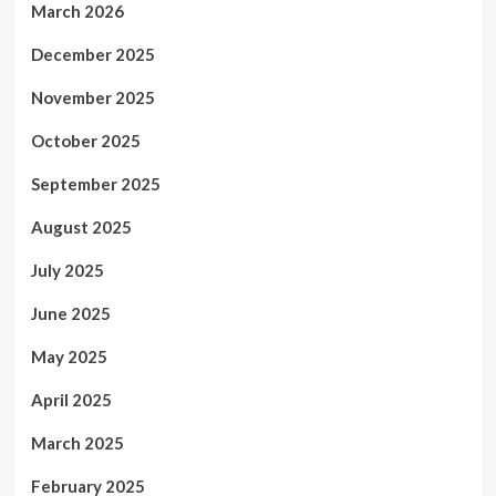
March 2026
December 2025
November 2025
October 2025
September 2025
August 2025
July 2025
June 2025
May 2025
April 2025
March 2025
February 2025