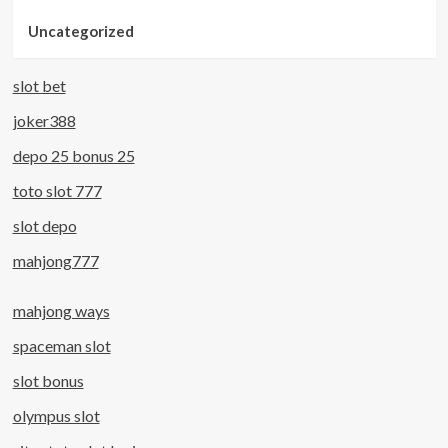
Uncategorized
slot bet
joker388
depo 25 bonus 25
toto slot 777
slot depo
mahjong777
mahjong ways
spaceman slot
slot bonus
olympus slot