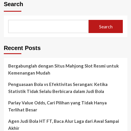
Search
Search
Recent Posts
Bergabunglah dengan Situs Mahjong Slot Resmi untuk
Kemenangan Mudah
Penguasaan Bola vs Efektivitas Serangan: Ketika
Statistik Tidak Selalu Berbicara dalam Judi Bola
Parlay Value Odds, Cari Pilihan yang Tidak Hanya
Terlihat Besar
Agen Judi Bola HT FT, Baca Alur Laga dari Awal Sampai
Akhir