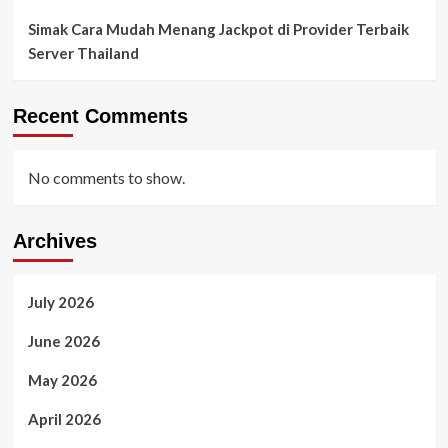
Simak Cara Mudah Menang Jackpot di Provider Terbaik
Server Thailand
Recent Comments
No comments to show.
Archives
July 2026
June 2026
May 2026
April 2026