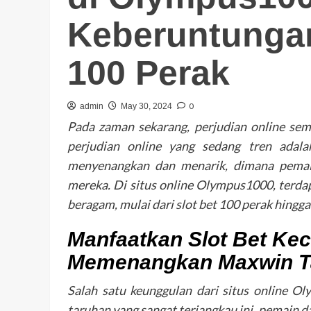
Keberuntungan
100 Perak
0
admin
May 30, 2024
Pada zaman sekarang, perjudian online sema
perjudian online yang sedang tren adal
menyenangkan dan menarik, dimana pemai
mereka. Di situs online Olympus1000, terda
beragam, mulai dari slot bet 100 perak hingga 
Manfaatkan Slot Bet Kec
Memenangkan Maxwin T
Salah satu keunggulan dari situs online O
taruhan yang sangat terjangkau ini, pemain d