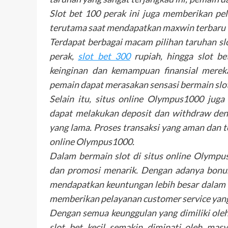
Slot bet 100 perak ini juga memberikan p
terutama saat mendapatkan maxwin terbaru 
Terdapat berbagai macam pilihan taruhan slo
perak,
slot bet 300
rupiah, hingga slot b
keinginan dan kemampuan finansial merek
pemain dapat merasakan sensasi bermain slot
Selain itu, situs online Olympus1000 ju
dapat melakukan deposit dan withdraw de
yang lama. Proses transaksi yang aman dan t
online Olympus1000.
Dalam bermain slot di situs online Olymp
dan promosi menarik. Dengan adanya bonus
mendapatkan keuntungan lebih besar dalam be
memberikan pelayanan customer service yan
Dengan semua keunggulan yang dimiliki oleh
slot bet kecil semakin diminati oleh mas