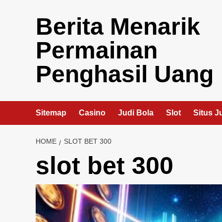
Skip
to
Berita Menarik
content
Permainan
Penghasil Uang
Sitemap
Casino
Judi Bola
Slot
Situs J
HOME
SLOT BET 300
slot bet 300